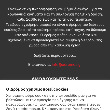
Εναλλακτική πληροφόρηση και βήμα διαλόγου για τα
κοινωνικά κινήματα και τη συλλογική πολιτική δράση.
Κάθε Σάββατο έως και Τρίτη στα περίπτερα.
Τι είδους εγχείρημα μπορεί να είναι ο Δρόμος του δεύτερου
κύκλου; Σε αυτό το ερώτημα πρέπει, κατ’ αρχάς, να δώσουμε
μιαν απάντηση. Ο Δρόμος πρέπει ενσυνείδητα και
σχεδιασμένα να προσδιοριστεί ως συμβολή διεξόδου της
χώρας από την καθολική κρίση.
διαβάστε περισσότερα...
Επικοινωνία:
info@edromos.gr
ΑΚΟΛΟΥΘΗΣΕ ΜΑΣ
Ο Δρόμος χρησιμοποιεί cookies
Χρησιμοποιούμε cookies στην ιστοσελίδα μας για να
βελτιώσουμε την εμπειρία περιήγησης και να
καταγράφουμε τις προτιμήσεις σας όταν επισκέπτεστε
ξανά το edromos.gr. Κλικάροντας στο "Αποδοχή όλων",