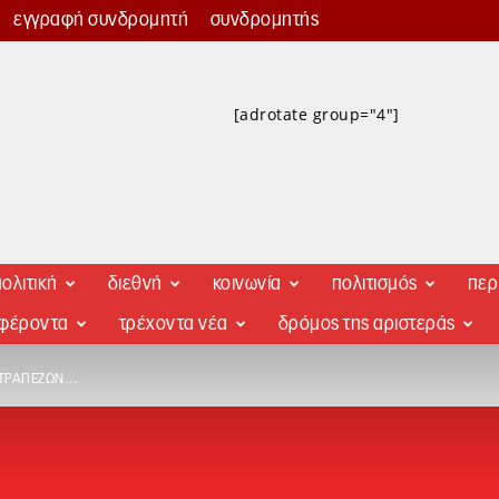
εγγραφή συνδρομητή
συνδρομητής
[adrotate group="4"]
ολιτική
διεθνή
κοινωνία
πολιτισμός
περ
αφέροντα
τρέχοντα νέα
δρόμος της αριστεράς
 ΤΡΑΠΕΖΏΝ…