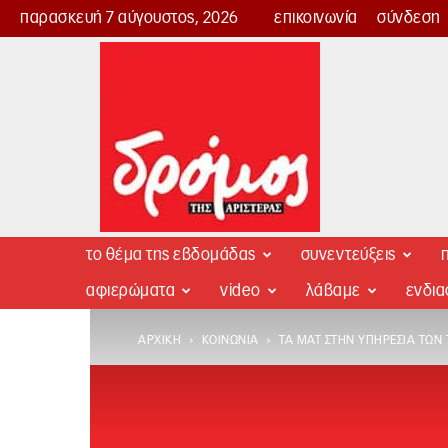
παρασκευή 7 αύγουστος, 2026
επικοινωνία
σύνδεση
Δρόμος
της
Αριστεράς
το θέμα της εβδομάδας
συνεντεύξεις
π
αφιερώματα
video
λάβαμε
ενδι
ΑΡΧΙΚΉ
ΚΟΙΝΩΝΊΑ
ΤΑ ΜΑΤ ΣΤΗΝ ΥΠΗΡΕΣΊΑ ΤΩΝ