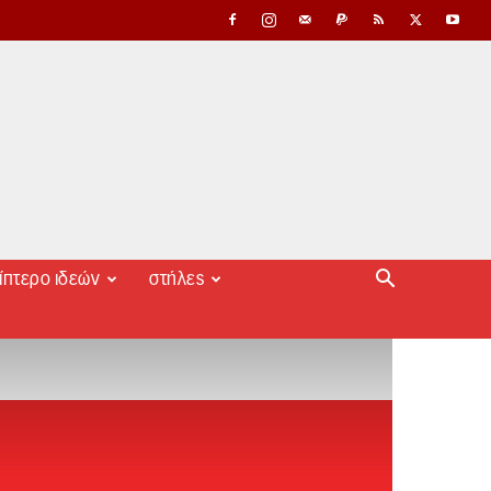
ίπτερο ιδεών
στήλες