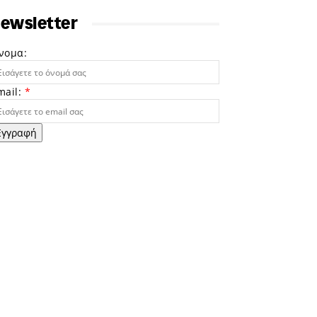
ewsletter
νομα:
mail:
*
Εγγραφή