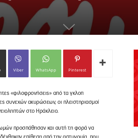
ω
Viber
WhatsApp
Pinterest
τητες «φιλοφρονήσεις» από τα γκλοπ
ες συνεχών ακυρώσεων, οι πλειστηριασμοί
ειοληπτών στο Ηράκλειο.
ρωμών προσπάθησαν και αυτή τη φορά να
δέχθηκαν επίθεση από την αστυνομία, που