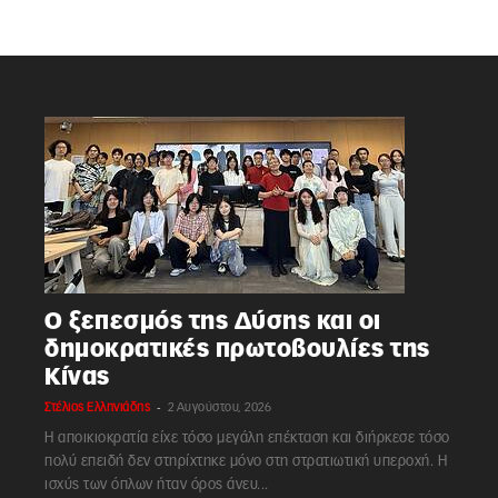
Ο ξεπεσμός της Δύσης και οι
δημοκρατικές πρωτοβουλίες της
Κίνας
-
Στέλιος Ελληνιάδης
2 Αυγούστου, 2026
Η αποικιοκρατία είχε τόσο μεγάλη επέκταση και διήρκεσε τόσο
πολύ επειδή δεν στηρίχτηκε μόνο στη στρατιωτική υπεροχή. Η
ισχύς των όπλων ήταν όρος άνευ...