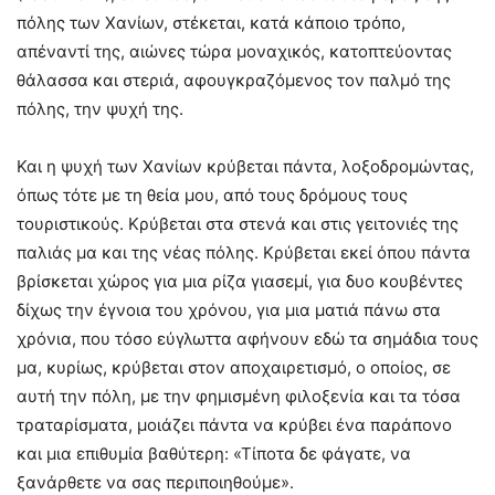
πόλης των Χανίων, στέκεται, κατά κάποιο τρόπο,
απέναντί της, αιώνες τώρα μοναχικός, κατοπτεύοντας
θάλασσα και στεριά, αφουγκραζόμενος τον παλμό της
πόλης, την ψυχή της.
Και η ψυχή των Χανίων κρύβεται πάντα, λοξοδρομώντας,
όπως τότε με τη θεία μου, από τους δρόμους τους
τουριστικούς. Κρύβεται στα στενά και στις γειτονιές της
παλιάς μα και της νέας πόλης. Κρύβεται εκεί όπου πάντα
βρίσκεται χώρος για μια ρίζα γιασεμί, για δυο κουβέντες
δίχως την έγνοια του χρόνου, για μια ματιά πάνω στα
χρόνια, που τόσο εύγλωττα αφήνουν εδώ τα σημάδια τους
μα, κυρίως, κρύβεται στον αποχαιρετισμό, ο οποίος, σε
αυτή την πόλη, με την φημισμένη φιλοξενία και τα τόσα
τραταρίσματα, μοιάζει πάντα να κρύβει ένα παράπονο
και μια επιθυμία βαθύτερη: «Τίποτα δε φάγατε, να
ξανάρθετε να σας περιποιηθούμε».