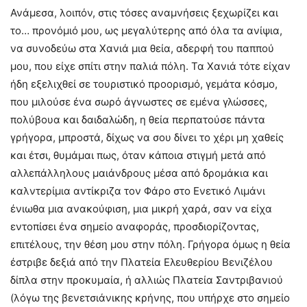
Ανάμεσα, λοιπόν, στις τόσες αναμνήσεις ξεχωρίζει και
το… προνόμιό μου, ως μεγαλύτερης από όλα τα ανίψια,
να συνοδεύω στα Χανιά μια θεία, αδερφή του παππού
μου, που είχε σπίτι στην παλιά πόλη. Τα Χανιά τότε είχαν
ήδη εξελιχθεί σε τουριστικό προορισμό, γεμάτα κόσμο,
που μιλούσε ένα σωρό άγνωστες σε εμένα γλώσσες,
πολύβουα και δαιδαλώδη, η θεία περπατούσε πάντα
γρήγορα, μπροστά, δίχως να σου δίνει το χέρι μη χαθείς
και έτσι, θυμάμαι πως, όταν κάποια στιγμή μετά από
αλλεπάλληλους μαιάνδρους μέσα από δρομάκια και
καλντερίμια αντίκριζα τον Φάρο στο Ενετικό Λιμάνι
ένιωθα μια ανακούφιση, μια μικρή χαρά, σαν να είχα
εντοπίσει ένα σημείο αναφοράς, προσδιορίζοντας,
επιτέλους, την θέση μου στην πόλη. Γρήγορα όμως η θεία
έστριβε δεξιά από την Πλατεία Ελευθερίου Βενιζέλου
δίπλα στην προκυμαία, ή αλλιώς Πλατεία Σαντριβανιού
(λόγω της βενετσιάνικης κρήνης, που υπήρχε στο σημείο