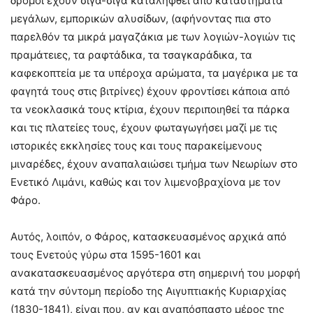
δρόμοι έχουν σιγά-σιγά καταληφθεί από καταστήματα
μεγάλων, εμπορικών αλυσίδων, (αφήνοντας πια στο
παρελθόν τα μικρά μαγαζάκια με των λογιών-λογιών τις
πραμάτειες, τα ραφτάδικα, τα τσαγκαράδικα, τα
καφεκοπτεία με τα υπέροχα αρώματα, τα μαγέρικα με τα
φαγητά τους στις βιτρίνες) έχουν φροντίσει κάποια από
τα νεοκλασικά τους κτίρια, έχουν περιποιηθεί τα πάρκα
και τις πλατείες τους, έχουν φωταγωγήσει μαζί με τις
ιστορικές εκκλησίες τους και τους παρακείμενους
μιναρέδες, έχουν αναπαλαιώσει τμήμα των Νεωρίων στο
Ενετικό Λιμάνι, καθώς και τον λιμενοβραχίονα με τον
Φάρο.
Αυτός, λοιπόν, ο Φάρος, κατασκευασμένος αρχικά από
τους Ενετούς γύρω στα 1595-1601 και
ανακατασκευασμένος αργότερα στη σημερινή του μορφή
κατά την σύντομη περίοδο της Αιγυπτιακής Κυριαρχίας
(1830-1841), είναι που, αν και αναπόσπαστο μέρος της