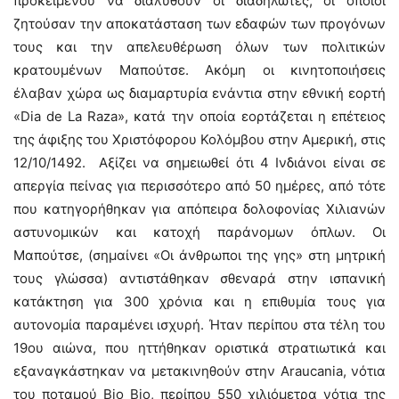
προκειμένου να διαλυθούν οι διαδηλωτές, οι οποίοι
ζητούσαν την αποκατάσταση των εδαφών των προγόνων
τους και την απελευθέρωση όλων των πολιτικών
κρατουμένων Μαπούτσε. Ακόμη οι κινητοποιήσεις
έλαβαν χώρα ως διαμαρτυρία ενάντια στην εθνική εορτή
«Dia de La Raza», κατά την οποία εορτάζεται η επέτειος
της άφιξης του Χριστόφορου Κολόμβου στην Αμερική, στις
12/10/1492. Αξίζει να σημειωθεί ότι 4 Ινδιάνοι είναι σε
απεργία πείνας για περισσότερο από 50 ημέρες, από τότε
που κατηγορήθηκαν για απόπειρα δολοφονίας Χιλιανών
αστυνομικών και κατοχή παράνομων όπλων. Οι
Μαπούτσε, (σημαίνει «Οι άνθρωποι της γης» στη μητρική
τους γλώσσα) αντιστάθηκαν σθεναρά στην ισπανική
κατάκτηση για 300 χρόνια και η επιθυμία τους για
αυτονομία παραμένει ισχυρή. Ήταν περίπου στα τέλη του
19ου αιώνα, που ηττήθηκαν οριστικά στρατιωτικά και
εξαναγκάστηκαν να μετακινηθούν στην Araucania, νότια
του ποταμού Bio Bio, περίπου 550 χιλιόμετρα νότια της