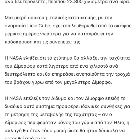
ανά δευτερόλεπτο, περίπου 23.800 χιλιόμετρα ανά ώρα.
Μια μικρή συσκευή ιταλικής κατασκευής, με την
ονομασία Licia Cube, έχει απελευθερωθεί από το σκάφος
μερικές ημέρες νωρίτερα για να καταγράψει την
πρόσκρουση και τις συνέπειές της.
Η NASA ελπίζει ότι το χτύπημα θα αλλάξει την ταχύτητα
του Δίμορφου κατά λιγότερο από ένα χιλιοστό ανά
δευτερόλεπτο και θα επηρεάσει ανεπαίσθητα την τροχιά
του βράχου γύρω από τον μεγαλύτερο Δίμορφο.
Η NASA επέλεξε τον Δίδυμο και τον Δίμορφο επειδή το
δυαδικό αυτό σύστημα προσφέρει ιδανικές συνθήκες για
τη μέτρηση της μεταβολής της ταχύτητας – αν ο
Δίμορφος περιφερόταν μόνος του γύρω από τον Ήλιο, η
αλλαγή θα ήταν τόσο μικρή ώστε θα ήταν δύσκολο να
μετρηθεί από τη Γη.