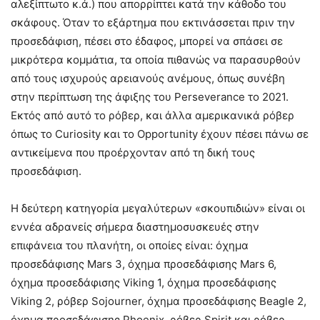
αλεξίπτωτο κ.ά.) που απορρίπτει κατά την κάθοδο του
σκάφους. Όταν το εξάρτημα που εκτινάσσεται πριν την
προσεδάφιση, πέσει στο έδαφος, μπορεί να σπάσει σε
μικρότερα κομμάτια, τα οποία πιθανώς να παρασυρθούν
από τους ισχυρούς αρειανούς ανέμους, όπως συνέβη
στην περίπτωση της άφιξης του Perseverance το 2021.
Εκτός από αυτό το ρόβερ, και άλλα αμερικανικά ρόβερ
όπως το Curiosity και το Opportunity έχουν πέσει πάνω σε
αντικείμενα που προέρχονταν από τη δική τους
προσεδάφιση.
Η δεύτερη κατηγορία μεγαλύτερων «σκουπιδιών» είναι οι
εννέα αδρανείς σήμερα διαστημοσυσκευές στην
επιφάνεια του πλανήτη, οι οποίες είναι: όχημα
προσεδάφισης Mars 3, όχημα προσεδάφισης Mars 6,
όχημα προσεδάφισης Viking 1, όχημα προσεδάφισης
Viking 2, ρόβερ Sojourner, όχημα προσεδάφισης Beagle 2,
όχημα προσεδάφισης Phoenix, ρόβερ Spirit και ρόβερ