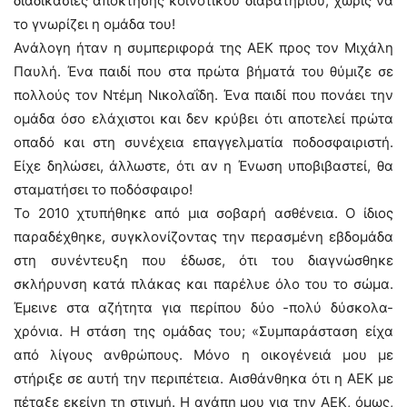
διαδικασίες απόκτησης κοινοτικού διαβατηρίου, χωρίς να
το γνωρίζει η ομάδα του!
Ανάλογη ήταν η συμπεριφορά της ΑΕΚ προς τον Μιχάλη
Παυλή. Ένα παιδί που στα πρώτα βήματά του θύμιζε σε
πολλούς τον Ντέμη Νικολαΐδη. Ένα παιδί που πονάει την
ομάδα όσο ελάχιστοι και δεν κρύβει ότι αποτελεί πρώτα
οπαδό και στη συνέχεια επαγγελματία ποδοσφαιριστή.
Είχε δηλώσει, άλλωστε, ότι αν η Ένωση υποβιβαστεί, θα
σταματήσει το ποδόσφαιρο!
Το 2010 χτυπήθηκε από μια σοβαρή ασθένεια. Ο ίδιος
παραδέχθηκε, συγκλονίζοντας την περασμένη εβδομάδα
στη συνέντευξη που έδωσε, ότι του διαγνώσθηκε
σκλήρυνση κατά πλάκας και παρέλυε όλο του το σώμα.
Έμεινε στα αζήτητα για περίπου δύο -πολύ δύσκολα-
χρόνια. Η στάση της ομάδας του; «Συμπαράσταση είχα
από λίγους ανθρώπους. Μόνο η οικογένειά μου με
στήριξε σε αυτή την περιπέτεια. Αισθάνθηκα ότι η ΑΕΚ με
πέταξε εκείνη τη στιγμή. Η αγάπη μου για την ΑΕΚ, όμως,