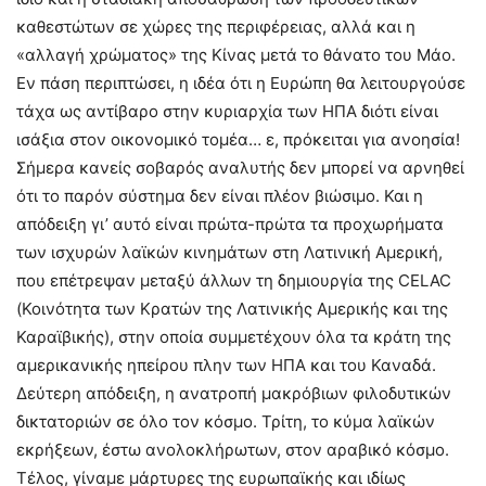
καθεστώτων σε χώρες της περιφέρειας, αλλά και η
«αλλαγή χρώματος» της Κίνας μετά το θάνατο του Μάο.
Εν πάση περιπτώσει, η ιδέα ότι η Ευρώπη θα λειτουργούσε
τάχα ως αντίβαρο στην κυριαρχία των ΗΠΑ διότι είναι
ισάξια στον οικονομικό τομέα… ε, πρόκειται για ανοησία!
Σήμερα κανείς σοβαρός αναλυτής δεν μπορεί να αρνηθεί
ότι το παρόν σύστημα δεν είναι πλέον βιώσιμο. Και η
απόδειξη γι’ αυτό είναι πρώτα-πρώτα τα προχωρήματα
των ισχυρών λαϊκών κινημάτων στη Λατινική Αμερική,
που επέτρεψαν μεταξύ άλλων τη δημιουργία της CELAC
(Κοινότητα των Κρατών της Λατινικής Αμερικής και της
Καραϊβικής), στην οποία συμμετέχουν όλα τα κράτη της
αμερικανικής ηπείρου πλην των ΗΠΑ και του Καναδά.
Δεύτερη απόδειξη, η ανατροπή μακρόβιων φιλοδυτικών
δικτατοριών σε όλο τον κόσμο. Τρίτη, το κύμα λαϊκών
εκρήξεων, έστω ανολοκλήρωτων, στον αραβικό κόσμο.
Τέλος, γίναμε μάρτυρες της ευρωπαϊκής και ιδίως