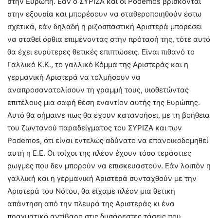
στην Ευρώπη. Εάν ο ΣΥΡΙΖΑ και οι Podemos βρίσκονται
στην εξουσία και μπορέσουν να σταθεροποιηθούν έστω
σχετικά, εάν δηλαδή η ριζοσπαστική Αριστερά μπορέσει
να σταθεί όρθια επιμένοντας στην πρότασή της, τότε αυτό
θα έχει ευρύτερες θετικές επιπτώσεις. Είναι πιθανό το
Γαλλικό Κ.Κ., το γαλλικό Κόμμα της Αριστεράς και η
γερμανική Αριστερά να τολμήσουν να
αναπροσανατολίσουν τη γραμμή τους, υιοθετώντας
επιτέλους μια σαφή θέση εναντίον αυτής της Ευρώπης.
Αυτό θα σήμαινε πως θα έχουν κατανοήσει, με τη βοήθεια
του ζωντανού παραδείγματος του ΣΥΡΙΖΑ και των
Podemos, ότι είναι εντελώς αδύνατο να επανοικοδομηθεί
αυτή η Ε.Ε. Οι τοίχοι της πλέον έχουν τόσο τεράστιες
ρωγμές που δεν μπορούν να επισκευαστούν. Εάν λοιπόν η
γαλλική και η γερμανική Αριστερά συνταχθούν με την
Αριστερά του Νότου, θα είχαμε πλέον μια θετική
απάντηση από την πλευρά της Αριστεράς κι ένα
πραγματικό αντίβαρο στις δυσάρεστες τάσεις που