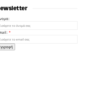
ewsletter
νομα:
mail:
*
Εγγραφή