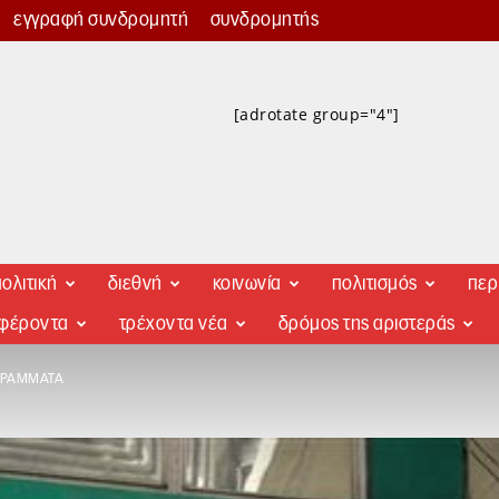
εγγραφή συνδρομητή
συνδρομητής
[adrotate group="4"]
ολιτική
διεθνή
κοινωνία
πολιτισμός
περ
αφέροντα
τρέχοντα νέα
δρόμος της αριστεράς
ΓΡΆΜΜΑΤΑ