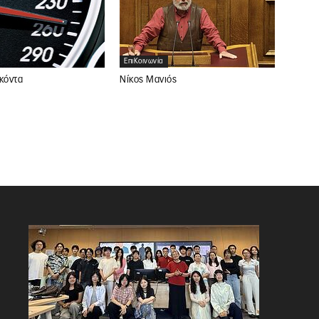
ΕπιΚοινωνία
Νίκος Μανιός
κόντα