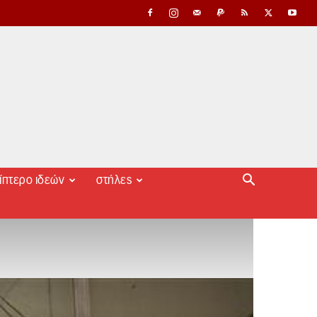
ίπτερο ιδεών
στήλες