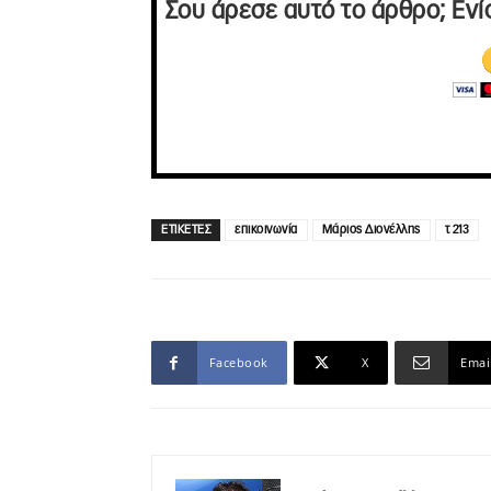
Σου άρεσε αυτό το άρθρο; Ενί
ΕΤΙΚΕΤΕΣ
επικοινωνία
Μάριος Διονέλλης
τ 213
Facebook
X
Emai