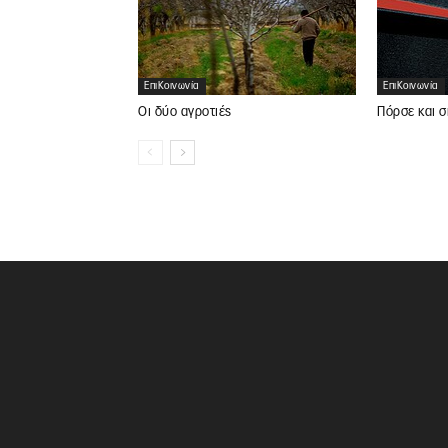
ΕπιΚοινωνία
ΕπιΚοινωνία
Οι δύο αγροτιές
Πόρσε και σ