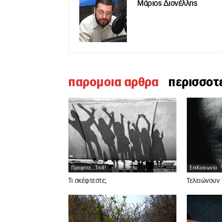
Μάριος Διονέλλης
παρομοια αρθρα
περισσοτ
Προφητε...troll!
ΕπιΚοινωνία
Τι σκέφτεστε;
Τελειώνουν 