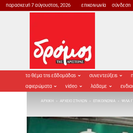
παρασκευή 7 αύγουστος, 2026
επικοινωνία
σύνδεση
Δρόμος
της
Αριστεράς
το θέμα της εβδομάδας
συνεντεύξεις
π
αφιερώματα
video
λάβαμε
ενδι
ΑΡΧΙΚΉ
ΑΡΧΕΊΟ ΣΤΗΛΏΝ
ΕΠΙΚΟΙΝΩΝΊΑ
ΨΙΛΆ 