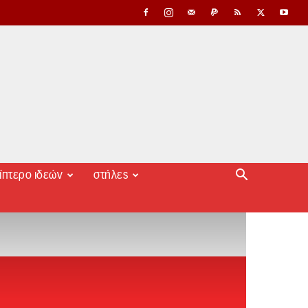
ίπτερο ιδεών
στήλες