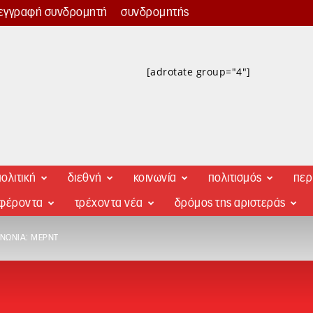
εγγραφή συνδρομητή
συνδρομητής
[adrotate group="4"]
ολιτική
διεθνή
κοινωνία
πολιτισμός
περ
αφέροντα
τρέχοντα νέα
δρόμος της αριστεράς
ΙΝΩΝΊΑ: ΜΕΡΝΤ