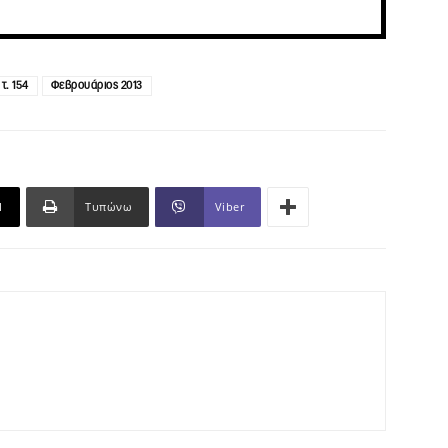
τ. 154
Φεβρουάριος 2013
l
Τυπώνω
Viber