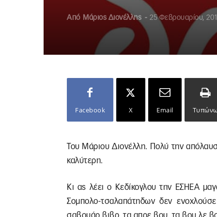
Από
Μάριος Διονέλλης
-
25 Φεβρουαρίου, 20
Facebook
X
Email
Τυπών
Του Μάριου Διονέλλη. Πολύ την απόλαυσ
καλύτερη.
Κι ας λέει ο Κεδίκογλου την ΕΣΗΕΑ μα
Σομπολο-τσαλαπάτηδων δεν ενοχλούσε
σαβουάρ βιβρ, τα απρε βου, τα βου λε β