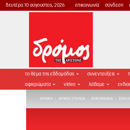
δευτέρα 10 αύγουστος, 2026
επικοινωνία
σύνδεση
Δρόμος
της
Αριστεράς
το θέμα της εβδομάδας
συνεντεύξεις
π
αφιερώματα
video
λάβαμε
ενδι
ΑΡΧΙΚΉ
ΑΡΧΕΊΟ ΣΤΗΛΏΝ
ΕΠΙΚΟΙΝΩΝΊΑ
ΕΠΙΚΟ