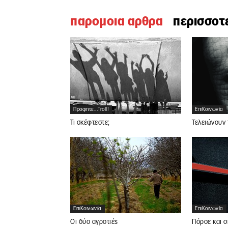
παρομοια αρθρα
περισσοτ
Προφητε...troll!
ΕπιΚοινωνία
Τι σκέφτεστε;
Τελειώνουν 
ΕπιΚοινωνία
ΕπιΚοινωνία
Οι δύο αγροτιές
Πόρσε και σ