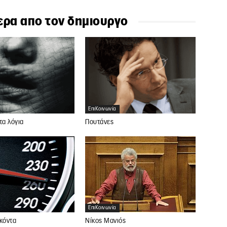
ερα απο τον δημιουργο
ΕπιΚοινωνία
τα λόγια
Πουτάνες
ΕπιΚοινωνία
Νίκος Μανιός
κόντα