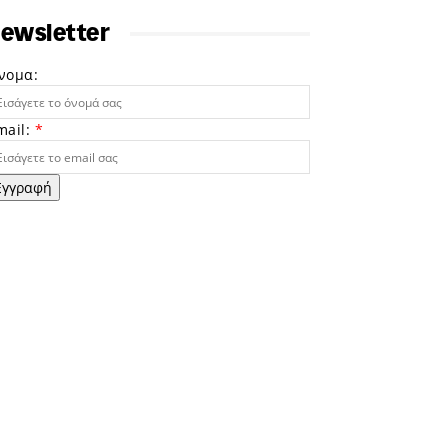
ewsletter
νομα:
mail:
*
Εγγραφή