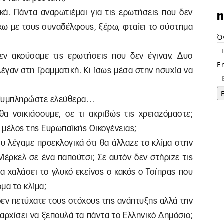
κά. Πάντα αναρωτιέμαι για τις ερωτήσεις που δεν
n
έχω με τους συναδέλφους, ξέρω, φταίει το σύστημα
Ό
ν ακούσαμε τις ερωτήσεις που δεν έγιναν. Δυο
E
λέγαν στη Γραμματική. Κι ίσως μέσα στην ησυχία να
. Συμπληρώστε ελεύθερα…
θα νοικιάσουμε, σε τι ακριβώς τις χρειαζόμαστε;
ς μέλος της Ευρωπαϊκής Οικογένειας;
ου λέγαμε προεκλογικά ότι θα άλλαζε το κλίμα στην
Μέρκελ σε ένα παπούτσι; Σε αυτόν δεν στήριζε τις
α χαλάσει το γλυκό εκείνος ο κακός ο Τσίπρας που
μα το κλίμα;
α δεν πετύχατε τους στόχους της ανάπτυξης αλλά την
ς αρχίσει να ξεπουλά τα πάντα το Ελληνικό Δημόσιο;