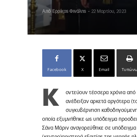
Από
Ερρίκος Φινάλης
-
22 Μαρτίου, 2023
Facebook
X
Email
Τυπών
Κ
οντεύουν τέσσερα χρόνια από 
ανέδειξαν αρκετά αργότερα (τ
συγκυβέρνηση καθοδηγούμενη 
οποία εξυμνήθηκε ως υπόδειγμα προοδευ
Σάνα Μάριν αναγορεύθηκε σε υπόδειγμα κ
(κεντρο)αριστερά εξαιτίας της νεαρής ηλ