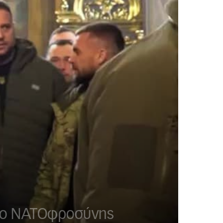
ριο ΝΑΤΟφροσύνης