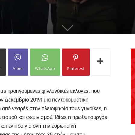
ω
Viber
WhatsApp
Pinterest
τις προηγούμενες φινλανδικές εκλογές, που
ον Δεκέμβριο 2019) μια πεντακομματική
από νεαρές στην πλειοψηφία τους γυναίκες, η
τισμού και φεμινισμού. Ιδίως η πρωθυπουργός
αι ελπίδα για όλη την ευρωπαϊκή
ικίας της –ήταν τότε 35 ετών– και του