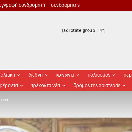
εγγραφή συνδρομητή
συνδρομητής
[adrotate group="4"]
ολιτική
διεθνή
κοινωνία
πολιτισμός
περ
αφέροντα
τρέχοντα νέα
δρόμος της αριστεράς
 ΓΚΡΙ