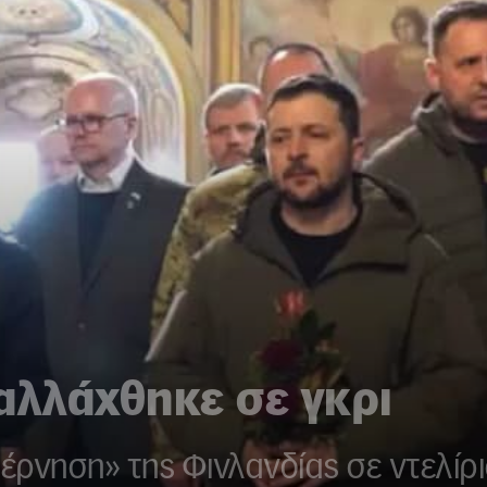
αλλάχθηκε σε γκρι
έρνηση» της Φινλανδίας σε ντελί