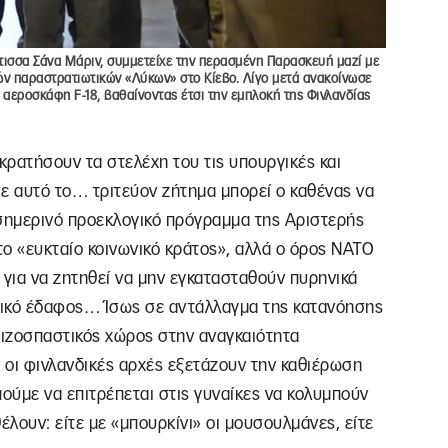
ισσα Σάνα Μάριν, συμμετείχε την περασμένη Παρασκευή μαζί με
ιών παραστρατιωτικών «Λύκων» στο Κίεβο. Λίγο μετά ανακοίνωσε
 αεροσκάφη F-18, βαθαίνοντας έτσι την εμπλοκή της Φινλανδίας
κρατήσουν τα στελέχη του τις υπουργικές και
ε αυτό το… τριτεύον ζήτημα μπορεί ο καθένας να
σημερινό προεκλογικό πρόγραμμα της Αριστερής
 το «ευκταίο κοινωνικό κράτος», αλλά ο όρος ΝΑΤΟ
 για να ζητηθεί να μην εγκατασταθούν πυρηνικά
νδικό έδαφος… Ίσως σε αντάλλαγμα της κατανόησης
 ριζοσπαστικός χώρος στην αναγκαιότητα
 οι φινλανδικές αρχές εξετάζουν την καθιέρωση
ούμε να επιτρέπεται στις γυναίκες να κολυμπούν
έλουν: είτε με «μπουρκίνι» οι μουσουλμάνες, είτε