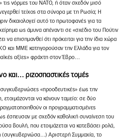
 τις νόρμες του ΝΑΤΟ, ή όταν σχεδόν μισό
νεγερθεί τείχος στα σύνορα με τη Ρωσία; Η
ιν δικαιολογεί αυτό το πρωτοφανές για τα
χείρημα ως άμυνα απέναντι σε «σχέδιο του Πούτιν
ει να επισημανθεί ότι πρόκειται για την ίδια χώρα
ΜΚΟ και ΜΜΕ κατηγορούσαν την Ελλάδα για τον
παϊκές αξίες» φράχτη στον Έβρο…
νο και… ριζοσπαστικές τομές
ις συγκυβερνώσες «προοδευτικές» έως την
, ετοιμάζονται να κάνουν ταμείο: σε δύο
 πραγματοποιηθούν οι προγραμματισμένες
μως έσπευσαν με σχεδόν καθολική συναίνεση του
ούσα βουλή, που ετοιμάζεται να κατεβάσει ρολά,
 η (συγκυβερνώσα…) Αριστερή Συμμαχία, το