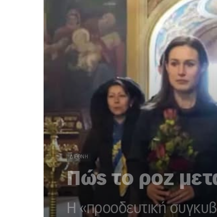
ΔΙΕΘΝΉ
Πώς το ροζ μετ
Η «προοδευτική συγκυβ