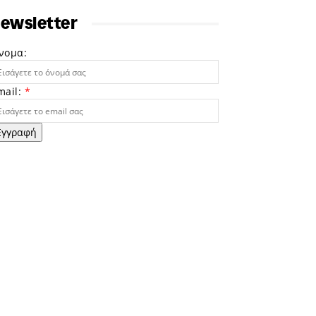
ewsletter
νομα:
mail:
*
Εγγραφή