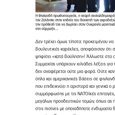
Η Φινλανδή πρωθυπουργός, η νεαρή σοσιαλδημοκράτ
τον Ζελένσκι στην κηδεία του διοικητή των ακροδεξ
την πρόθεσή της να δωρίσει στην Ουκρανία μαχητικά
στη σύρραξη…
Δεν τρέχει όμως τίποτα: προκειμένου να 
βουλευτικές καρέκλες, αποφάσισαν ότι σ
ψηφίσει «κατά βούληση»! Άλλωστε στο 
Συμμαχίας υπάρχουν χιλιάδες λέξεις για
δεν αναφέρεται ούτε μια φορά. Ούτε καν
όπλα και αμερικανικές βάσεις σε φινλα
που επιδεικνύει η αριστερά και γενικά ο
συμμόρφωσης με τις ΝΑΤΟϊκές επιταγές,
μεγάλων προοδευτικών τομών, όπως ας π
στις πισίνες με οποιαδήποτε ενδυμασία θ