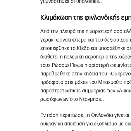
γυμνόστηθες οι υπόλοιπες…
Κλιμάκωση της φινλανδικής εμ
Από την πλευρά της η «αριστερή σοσιαλ
γεράκι φανατικότερο και του δεξιού Σο
επισκέφθηκε το Κίεβο και υποσχέθηκε στ
διαθέτει η πολεμική αεροπορία της χώρα
τους Ρώσους! Ίσως η αριστερή φεμινίστ
παραβρέθηκε στην κηδεία του «Ουκρανο
πρόσφατα στις μάχες του Μπαχμούτ: πρόκε
παραστρατιωτικής συμμορίας των «Λύκων
ρωσόφωνων στο Ντονμπάς…
Εν πάση περιπτώσει, η Φινλανδία γίνετα
ουκρανική απαίτηση για εξοπλισμό με α