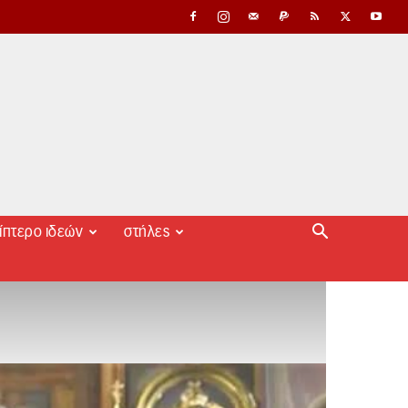
ίπτερο ιδεών
στήλες