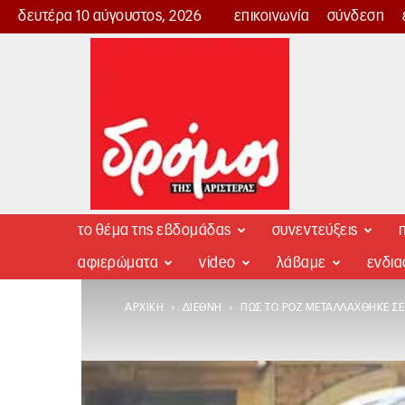
δευτέρα 10 αύγουστος, 2026
επικοινωνία
σύνδεση
Δρόμος
της
Αριστεράς
το θέμα της εβδομάδας
συνεντεύξεις
π
αφιερώματα
video
λάβαμε
ενδι
ΑΡΧΙΚΉ
ΔΙΕΘΝΉ
ΠΏΣ ΤΟ ΡΟΖ ΜΕΤΑΛΛΆΧΘΗΚΕ ΣΕ