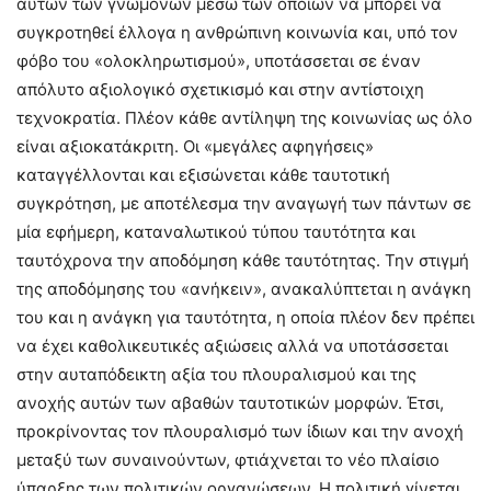
αυτών των γνωμόνων μέσω των οποίων να μπορεί να
συγκροτηθεί έλλογα η ανθρώπινη κοινωνία και, υπό τον
φόβο του «ολοκληρωτισμού», υποτάσσεται σε έναν
απόλυτο αξιολογικό σχετικισμό και στην αντίστοιχη
τεχνοκρατία. Πλέον κάθε αντίληψη της κοινωνίας ως όλο
είναι αξιοκατάκριτη. Οι «μεγάλες αφηγήσεις»
καταγγέλλονται και εξισώνεται κάθε ταυτοτική
συγκρότηση, με αποτέλεσμα την αναγωγή των πάντων σε
μία εφήμερη, καταναλωτικού τύπου ταυτότητα και
ταυτόχρονα την αποδόμηση κάθε ταυτότητας. Την στιγμή
της αποδόμησης του «ανήκειν», ανακαλύπτεται η ανάγκη
του και η ανάγκη για ταυτότητα, η οποία πλέον δεν πρέπει
να έχει καθολικευτικές αξιώσεις αλλά να υποτάσσεται
στην αυταπόδεικτη αξία του πλουραλισμού και της
ανοχής αυτών των αβαθών ταυτοτικών μορφών. Έτσι,
προκρίνοντας τον πλουραλισμό των ίδιων και την ανοχή
μεταξύ των συναινούντων, φτιάχνεται το νέο πλαίσιο
ύπαρξης των πολιτικών οργανώσεων. Η πολιτική γίνεται