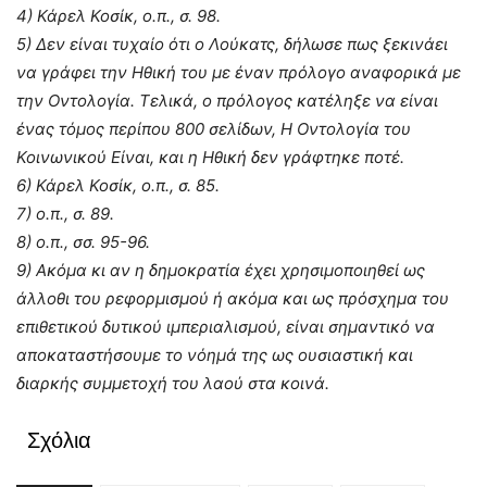
4) Κάρελ Κοσίκ, ο.π., σ. 98.
5) Δεν είναι τυχαίο ότι ο Λούκατς, δήλωσε πως ξεκινάει
να γράφει την Ηθική του με έναν πρόλογο αναφορικά με
την Οντολογία. Τελικά, ο πρόλογος κατέληξε να είναι
ένας τόμος περίπου 800 σελίδων, Η Οντολογία του
Κοινωνικού Είναι, και η Ηθική δεν γράφτηκε ποτέ.
6) Κάρελ Κοσίκ, ο.π., σ. 85.
7) ο.π., σ. 89.
8) ο.π., σσ. 95-96.
9) Ακόμα κι αν η δημοκρατία έχει χρησιμοποιηθεί ως
άλλοθι του ρεφορμισμού ή ακόμα και ως πρόσχημα του
επιθετικού δυτικού ιμπεριαλισμού, είναι σημαντικό να
αποκαταστήσουμε το νόημά της ως ουσιαστική και
διαρκής συμμετοχή του λαού στα κοινά.
Σχόλια