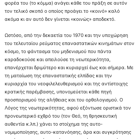
φορέα του (το κόμμα) ανάγει κάθε του πράξη σε αυτόν
τον τελικό σκοπό ο οποίος προάγει το «κοινό» καλό
ακόμα κι αν αυτό δεν γίνεται «κοινώς» αποδεκτό.
Ωστόσο, από την δεκαετία του 1970 και την υποχώρηση
του τελευταίου ρεύματος επαναστατικών κινημάτων στον
κόσμο, το φάντασμα του μηδενισμού που πάντα
καραδοκούσε και απειλούσε τη νεωτερικότητα,
επανέρχεται δριμύτερο και κυριαρχεί έως και σήμερα. Με
τη ματαίωση της επαναστατικής ελπίδας και την
κυριαρχία του νεοφιλελευθερισμού και της αντίστοιχης
κρατικής παρέμβασης, υπονομεύεται κάθε πηγή
προσπορισμού της αλήθειας και του ορθολογισμού. Ο
Λόγος της νεωτερικότητας, αφού εξόντωσε οριστικά τον
προνεωτερικό εχθρό του (τον Θεό, τη θρησκευτική
αυθεντία κ.λπ.) χάνει το στοίχημα της αυτο-
νομιμοποίησης, αυτο-κατανόησης, άρα και συγκρότησης