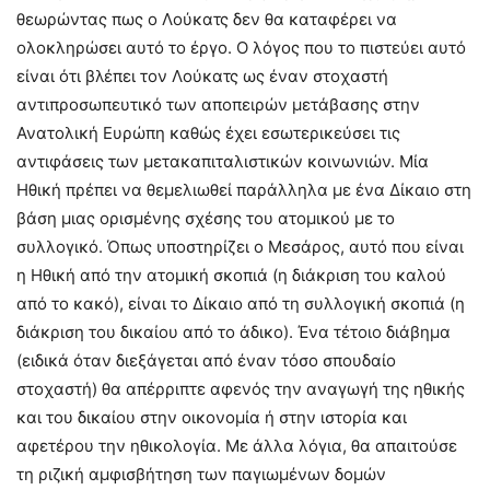
θεωρώντας πως ο Λούκατς δεν θα καταφέρει να
ολοκληρώσει αυτό το έργο. Ο λόγος που το πιστεύει αυτό
είναι ότι βλέπει τον Λούκατς ως έναν στοχαστή
αντιπροσωπευτικό των αποπειρών μετάβασης στην
Ανατολική Ευρώπη καθώς έχει εσωτερικεύσει τις
αντιφάσεις των μετακαπιταλιστικών κοινωνιών. Μία
Ηθική πρέπει να θεμελιωθεί παράλληλα με ένα Δίκαιο στη
βάση μιας ορισμένης σχέσης του ατομικού με το
συλλογικό. Όπως υποστηρίζει ο Μεσάρος, αυτό που είναι
η Ηθική από την ατομική σκοπιά (η διάκριση του καλού
από το κακό), είναι το Δίκαιο από τη συλλογική σκοπιά (η
διάκριση του δικαίου από το άδικο). Ένα τέτοιο διάβημα
(ειδικά όταν διεξάγεται από έναν τόσο σπουδαίο
στοχαστή) θα απέρριπτε αφενός την αναγωγή της ηθικής
και του δικαίου στην οικονομία ή στην ιστορία και
αφετέρου την ηθικολογία. Με άλλα λόγια, θα απαιτούσε
τη ριζική αμφισβήτηση των παγιωμένων δομών