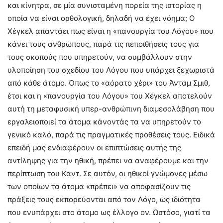
και κίνητρα, σε μία συνισταμένη πορεία της ιστορίας η
οποία να είναι ορθολογική, δηλαδή να έχει νόημα; Ο
Χέγκελ απαντάει πως είναι η «πανουργία του Λόγου» που
κάνει τους ανθρώπους, παρά τις πεποιθήσεις τους για
τους σκοπούς που υπηρετούν, να συμβάλλουν στην
υλοποίηση του σχεδίου του Λόγου που υπάρχει ξεχωριστά
από κάθε άτομο. Όπως το «αόρατο χέρι» του Άνταμ Σμιθ,
έτσι και η «πανουργία του Λόγου» του Χέγκελ αποτελούν
αυτή τη μεταφυσική υπερ-ανθρώπινη διαμεσολάβηση που
εργαλειοποιεί τα άτομα κάνοντάς τα να υπηρετούν το
γενικό καλό, παρά τις πραγματικές προθέσεις τους. Ειδικά
επειδή μας ενδιαφέρουν οι επιπτώσεις αυτής της
αντίληψης για την ηθική, πρέπει να αναφέρουμε και την
περίπτωση του Καντ. Σε αυτόν, οι ηθικοί γνώμονες μέσω
των οποίων τα άτομα «πρέπει» να αποφασίζουν τις
πράξεις τους εκπορεύονται από τον Λόγο, ως ιδιότητα
που ενυπάρχει στο άτομο ως έλλογο ον. Ωστόσο, γιατί τα