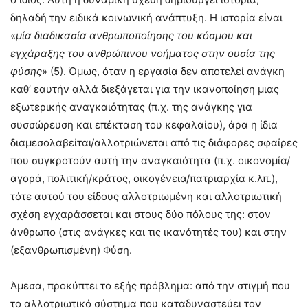
δηλαδή την ειδικά κοινωνική ανάπτυξη. Η ιστορία είναι
«
μία διαδικασία ανθρωποποίησης του κόσμου και
εγχάραξης του ανθρώπινου νοήματος στην ουσία της
φύσης
» (5). Όμως, όταν η εργασία δεν αποτελεί ανάγκη
καθ’ εαυτήν αλλά διεξάγεται για την ικανοποίηση μιας
εξωτερικής αναγκαιότητας (π.χ. της ανάγκης για
συσσώρευση και επέκταση του κεφαλαίου), άρα η ίδια
διαμεσολαβείται/αλλοτριώνεται από τις διάφορες σφαίρες
που συγκροτούν αυτή την αναγκαιότητα (π.χ. οικονομία/
αγορά, πολιτική/κράτος, οικογένεια/πατριαρχία κ.λπ.),
τότε αυτού του είδους αλλοτριωμένη και αλλοτριωτική
σχέση εγχαράσσεται και στους δύο πόλους της: στον
άνθρωπο (στις ανάγκες και τις ικανότητές του) και στην
(εξανθρωπισμένη) Φύση.
Άμεσα, προκύπτει το εξής πρόβλημα: από την στιγμή που
το αλλοτριωτικό σύστημα που καταδυναστεύει τον