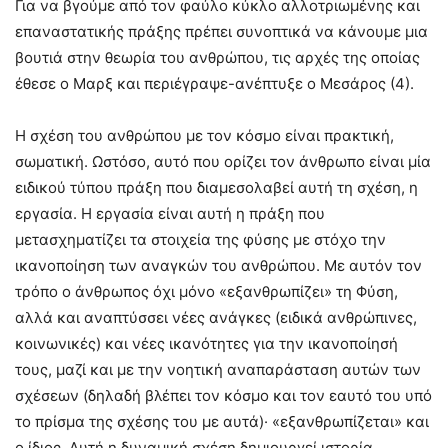
Για να βγούμε από τον φαύλο κύκλο αλλοτριωμένης και
επαναστατικής πράξης πρέπει συνοπτικά να κάνουμε μια
βουτιά στην θεωρία του ανθρώπου, τις αρχές της οποίας
έθεσε ο Μαρξ και περιέγραψε-ανέπτυξε ο Μεσάρος (4).
Η σχέση του ανθρώπου με τον κόσμο είναι πρακτική,
σωματική. Ωστόσο, αυτό που ορίζει τον άνθρωπο είναι μία
ειδικού τύπου πράξη που διαμεσολαβεί αυτή τη σχέση, η
εργασία. Η εργασία είναι αυτή η πράξη που
μετασχηματίζει τα στοιχεία της φύσης με στόχο την
ικανοποίηση των αναγκών του ανθρώπου. Με αυτόν τον
τρόπο ο άνθρωπος όχι μόνο «εξανθρωπίζει» τη Φύση,
αλλά και αναπτύσσει νέες ανάγκες (ειδικά ανθρώπινες,
κοινωνικές) και νέες ικανότητες για την ικανοποίησή
τους, μαζί και με την νοητική αναπαράσταση αυτών των
σχέσεων (δηλαδή βλέπει τον κόσμο και τον εαυτό του υπό
το πρίσμα της σχέσης του με αυτά)· «εξανθρωπίζεται» και
ο ίδιος. Αυτή η δυναμική σχέση δημιουργεί ιστορία,