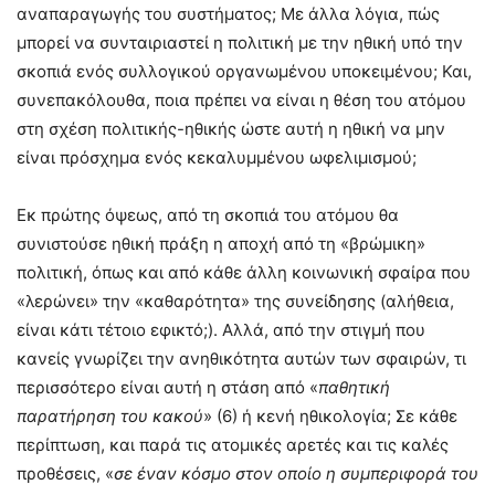
αναπαραγωγής του συστήματος; Με άλλα λόγια, πώς
μπορεί να συνταιριαστεί η πολιτική με την ηθική υπό την
σκοπιά ενός συλλογικού οργανωμένου υποκειμένου; Και,
συνεπακόλουθα, ποια πρέπει να είναι η θέση του ατόμου
στη σχέση πολιτικής-ηθικής ώστε αυτή η ηθική να μην
είναι πρόσχημα ενός κεκαλυμμένου ωφελιμισμού;
Εκ πρώτης όψεως, από τη σκοπιά του ατόμου θα
συνιστούσε ηθική πράξη η αποχή από τη «βρώμικη»
πολιτική, όπως και από κάθε άλλη κοινωνική σφαίρα που
«λερώνει» την «καθαρότητα» της συνείδησης (αλήθεια,
είναι κάτι τέτοιο εφικτό;). Αλλά, από την στιγμή που
κανείς γνωρίζει την ανηθικότητα αυτών των σφαιρών, τι
περισσότερο είναι αυτή η στάση από «
παθητική
παρατήρηση του κακού
» (6) ή κενή ηθικολογία; Σε κάθε
περίπτωση, και παρά τις ατομικές αρετές και τις καλές
προθέσεις, «
σε έναν κόσμο στον οποίο η συμπεριφορά του