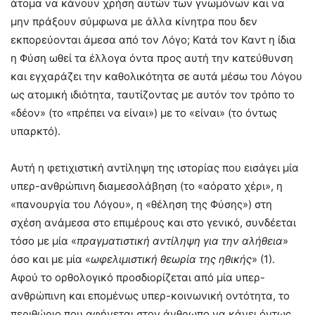
άτομα να κάνουν χρήση αυτών των γνωμόνων και να
μην πράξουν σύμφωνα με άλλα κίνητρα που δεν
εκπορεύονται άμεσα από τον Λόγο; Κατά τον Καντ η ίδια
η Φύση ωθεί τα έλλογα όντα προς αυτή την κατεύθυνση
και εγχαράζει την καθολικότητα σε αυτά μέσω του Λόγου
ως ατομική ιδιότητα, ταυτίζοντας με αυτόν τον τρόπο το
«δέον» (το «πρέπει να είναι») με το «είναι» (το όντως
υπαρκτό).
Αυτή η φετιχιστική αντίληψη της ιστορίας που εισάγει μία
υπερ-ανθρώπινη διαμεσολάβηση (το «αόρατο χέρι», η
«πανουργία του Λόγου», η «θέληση της Φύσης») στη
σχέση ανάμεσα στο επιμέρους και στο γενικό, συνδέεται
τόσο με μία «
πραγματιστική αντίληψη για την αλήθεια
»
όσο και με μία «
ωφελιμιστική θεωρία της ηθικής
» (1).
Αφού το ορθολογικό προσδιορίζεται από μία υπερ-
ανθρώπινη και επομένως υπερ-κοινωνική οντότητα, το
περιθώριο που αφήνεται στον άνθρωπο να κάνει όντως