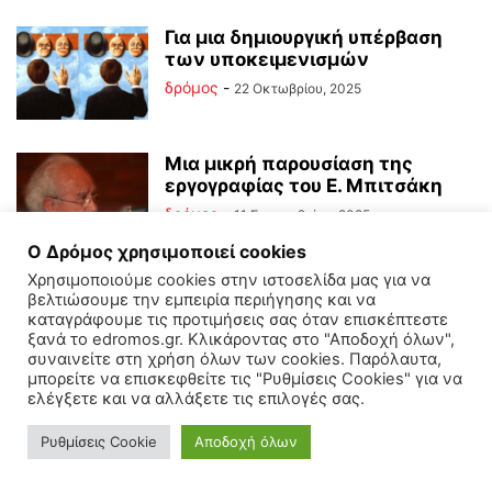
Για μια δημιουργική υπέρβαση
των υποκειμενισμών
δρόμος
-
22 Οκτωβρίου, 2025
Μια μικρή παρουσίαση της
εργογραφίας του Ε. Μπιτσάκη
δρόμος
-
11 Σεπτεμβρίου, 2025
Ο Δρόμος χρησιμοποιεί cookies
Χρησιμοποιούμε cookies στην ιστοσελίδα μας για να
Ο «μαχόμενος ανθρωπισμός»
βελτιώσουμε την εμπειρία περιήγησης και να
δρόμος
-
καταγράφουμε τις προτιμήσεις σας όταν επισκέπτεστε
19 Ιουνίου, 2025
ξανά το edromos.gr. Κλικάροντας στο "Αποδοχή όλων",
συναινείτε στη χρήση όλων των cookies. Παρόλαυτα,
μπορείτε να επισκεφθείτε τις "Ρυθμίσεις Cookies" για να
ελέγξετε και να αλλάξετε τις επιλογές σας.
Λευκή Βίβλος πολεμικής
προετοιμασίας
Ρυθμίσεις Cookie
Αποδοχή όλων
δρόμος
-
31 Μαρτίου, 2025