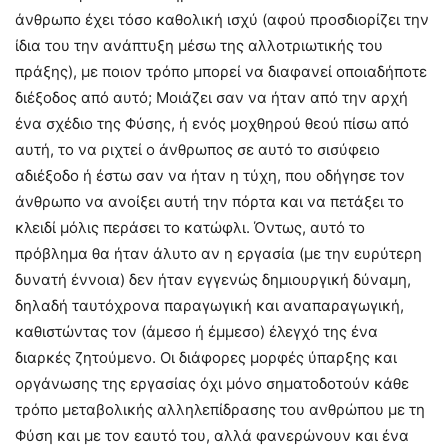
άνθρωπο έχει τόσο καθολική ισχύ (αφού προσδιορίζει την
ίδια του την ανάπτυξη μέσω της αλλοτριωτικής του
πράξης), με ποιον τρόπο μπορεί να διαφανεί οποιαδήποτε
διέξοδος από αυτό; Μοιάζει σαν να ήταν από την αρχή
ένα σχέδιο της Φύσης, ή ενός μοχθηρού θεού πίσω από
αυτή, το να ριχτεί ο άνθρωπος σε αυτό το σισύφειο
αδιέξοδο ή έστω σαν να ήταν η τύχη, που οδήγησε τον
άνθρωπο να ανοίξει αυτή την πόρτα και να πετάξει το
κλειδί μόλις περάσει το κατώφλι. Όντως, αυτό το
πρόβλημα θα ήταν άλυτο αν η εργασία (με την ευρύτερη
δυνατή έννοια) δεν ήταν εγγενώς δημιουργική δύναμη,
δηλαδή ταυτόχρονα παραγωγική και αναπαραγωγική,
καθιστώντας τον (άμεσο ή έμμεσο) έλεγχό της ένα
διαρκές ζητούμενο. Οι διάφορες μορφές ύπαρξης και
οργάνωσης της εργασίας όχι μόνο σηματοδοτούν κάθε
τρόπο μεταβολικής αλληλεπίδρασης του ανθρώπου με τη
Φύση και με τον εαυτό του, αλλά φανερώνουν και ένα