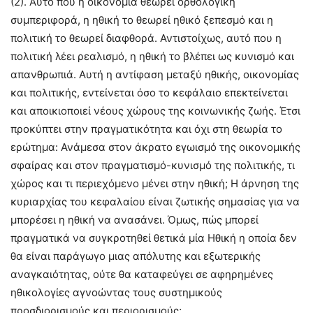
(2). Αυτό που η οικονομία θεωρεί ορθολογική
συμπεριφορά, η ηθική το θεωρεί ηθικό ξεπεσμό και η
πολιτική το θεωρεί διαφθορά. Αντιστοίχως, αυτό που η
πολιτική λέει ρεαλισμό, η ηθική το βλέπει ως κυνισμό και
απανθρωπιά. Αυτή η αντίφαση μεταξύ ηθικής, οικονομίας
και πολιτικής, εντείνεται όσο το κεφάλαιο επεκτείνεται
και αποικιοποιεί νέους χώρους της κοινωνικής ζωής. Έτσι
προκύπτει στην πραγματικότητα και όχι στη θεωρία το
ερώτημα: Ανάμεσα στον άκρατο εγωισμό της οικονομικής
σφαίρας και στον πραγματισμό-κυνισμό της πολιτικής, τι
χώρος και τι περιεχόμενο μένει στην ηθική; Η άρνηση της
κυριαρχίας του κεφαλαίου είναι ζωτικής σημασίας για να
μπορέσει η ηθική να ανασάνει. Όμως, πώς μπορεί
πραγματικά να συγκροτηθεί θετικά μία Ηθική η οποία δεν
θα είναι παράγωγο μιας απόλυτης και εξωτερικής
αναγκαιότητας, ούτε θα καταφεύγει σε αφηρημένες
ηθικολογίες αγνοώντας τους συστημικούς
προσδιορισμούς και περιορισμούς;