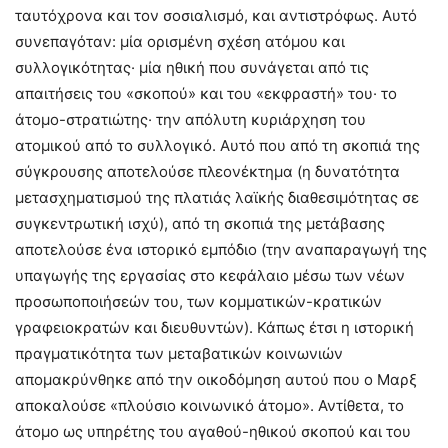
ταυτόχρονα και τον σοσιαλισμό, και αντιστρόφως. Αυτό
συνεπαγόταν: μία ορισμένη σχέση ατόμου και
συλλογικότητας· μία ηθική που συνάγεται από τις
απαιτήσεις του «σκοπού» και του «εκφραστή» του· το
άτομο-στρατιώτης· την απόλυτη κυριάρχηση του
ατομικού από το συλλογικό. Αυτό που από τη σκοπιά της
σύγκρουσης αποτελούσε πλεονέκτημα (η δυνατότητα
μετασχηματισμού της πλατιάς λαϊκής διαθεσιμότητας σε
συγκεντρωτική ισχύ), από τη σκοπιά της μετάβασης
αποτελούσε ένα ιστορικό εμπόδιο (την αναπαραγωγή της
υπαγωγής της εργασίας στο κεφάλαιο μέσω των νέων
προσωποποιήσεών του, των κομματικών-κρατικών
γραφειοκρατών και διευθυντών). Κάπως έτσι η ιστορική
πραγματικότητα των μεταβατικών κοινωνιών
απομακρύνθηκε από την οικοδόμηση αυτού που ο Μαρξ
αποκαλούσε «πλούσιο κοινωνικό άτομο». Αντίθετα, το
άτομο ως υπηρέτης του αγαθού-ηθικού σκοπού και του