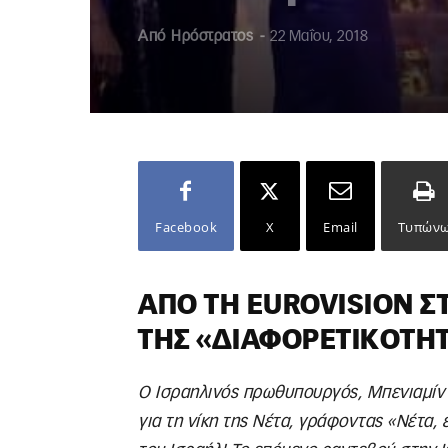
Από
Ηρόστρατος
-
22 Μαΐου, 2018
Facebook
X
Email
Τυπών
ΑΠΌ ΤΗ EUROVISION Σ
ΤΗΣ «ΔΙΑΦΟΡΕΤΙΚΌΤΗ
Ο Ισραηλινός πρωθυπουργός, Μπενιαμίν 
για τη νίκη της Νέτα, γράφοντας «Νέτα, 