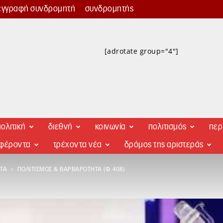
εγγραφή συνδρομητή
συνδρομητής
[adrotate group="4"]
ολιτική
διεθνή
κοινωνία
πολιτισμός
περ
αφέροντα
τρέχοντα νέα
δρόμος της αριστεράς
ΤΑ
ΠΟΛΙΤΙΣΜΌΣ & ΒΑΡΒΑΡΌΤΗΤΑ (Φ. 408)