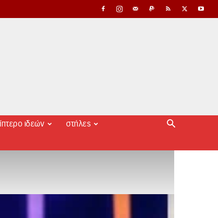
ίπτερο ιδεών
στήλες