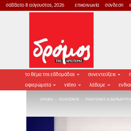
σάββατο 8 αύγουστος, 2026
επικοινωνία
σύνδεση
Δρόμος
της
Αριστεράς
το θέμα της εβδομάδας
συνεντεύξεις
π
αφιερώματα
video
λάβαμε
ενδι
ΑΡΧΙΚΉ
ΠΟΛΙΤΙΣΜΌΣ
ΠΟΛΙΤΙΣΜΌΣ & ΒΑΡΒΑΡΌΤΗ