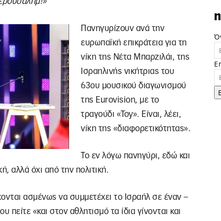
Ιερουσαλήμ!»
n
Πανηγυρίζουν ανά την
Ό
ευρωπαϊκή επικράτεια για τη
νίκη της Νέτα Μπαρζιλάι, της
E
Ισραηλινής νικήτριας του
63ου μουσικού διαγωνισμού
της Eurovision, με το
τραγούδι «Toy». Είναι, λέει,
νίκη της «διαφορετικότητας».
Το εν λόγω πανηγύρι, εδώ και
κή, αλλά όχι από την πολιτική.
χονται ασμένως να συμμετέχει το Ισραήλ σε έναν –
υ πείτε «και στον αθλητισμό τα ίδια γίνονται και