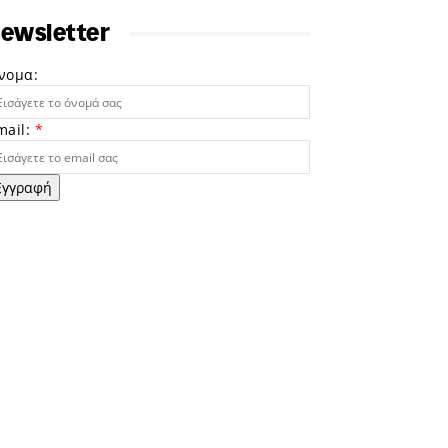
ewsletter
νομα:
mail:
*
Εγγραφή