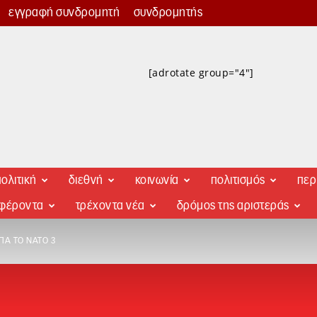
εγγραφή συνδρομητή
συνδρομητής
[adrotate group="4"]
ολιτική
διεθνή
κοινωνία
πολιτισμός
περ
αφέροντα
τρέχοντα νέα
δρόμος της αριστεράς
ΠΑ ΤΟ ΝΑΤΟ 3