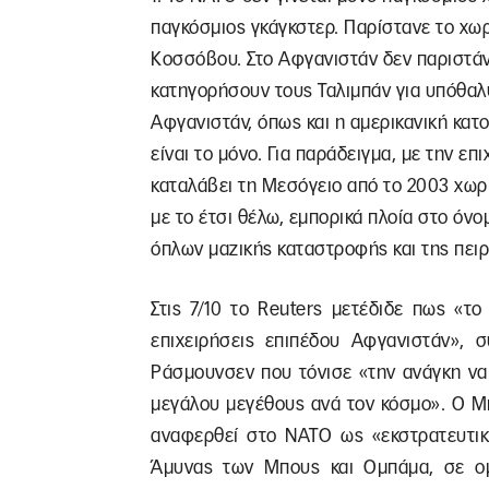
παγκόσμιος γκάγκστερ. Παρίστανε το χω
Κοσσόβου. Στο Αφγανιστάν δεν παριστάνο
κατηγορήσουν τους Ταλιμπάν για υπόθαλ
Αφγανιστάν, όπως και η αμερικανική κατ
είναι το μόνο. Για παράδειγμα, με την επ
καταλάβει τη Μεσόγειο από το 2003 χωρίς
με το έτσι θέλω, εμπορικά πλοία στο όν
όπλων μαζικής καταστροφής και της πειρ
Στις 7/10 το Reuters μετέδιδε πως «τ
επιχειρήσεις επιπέδου Αφγανιστάν», 
Ράσμουνσεν που τόνισε «την ανάγκη να
μεγάλου μεγέθους ανά τον κόσμο». Ο Μ
αναφερθεί στο ΝΑΤΟ ως «εκστρατευτική
Άμυνας των Μπους και Ομπάμα, σε ομ