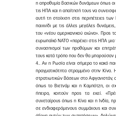
η απροθυμία βασικών δυνάμεων όπως οι 
τις ΗΠΑ και η απαίτησή τους να συνεισφ
αυτή τη στοίχιση στις περιπέτειες των
παιχνίδι με τις άλλες μεγάλες δυνάμει
του «νέου αμερικανικού αιώνα». Προς το
ευρωπαϊκό ΝΑΤΟ «παρέχει στις ΗΠΑ μια 
συνασπισμοί των προθύμων και επιτρέ
τους κατά τρόπο που δεν θα μπορούσαν μ
4.. Αν η Ρωσία είναι σήμερα το κακό πα
πραγματικότητα στραμμένο στην Κίνα. 
στρατιωτικών βάσεων στο Αφγανιστάν, ο
όπως το Βιετνάμ και η Καμπότζη, οι σ
ήπειρο, κοιτούν προς τα εκεί. «Πρ
συνεταίρους όπως η Κίνα και η Ινδία, 
σε ενδιαφερόμενους συμμάχους και συν
άξονα αυτών των συζητήσεων», δηλώνει