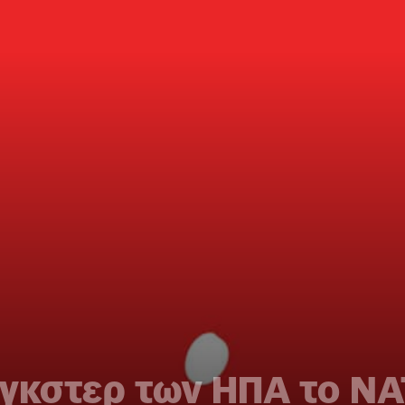
γκστερ των ΗΠΑ το ΝΑ