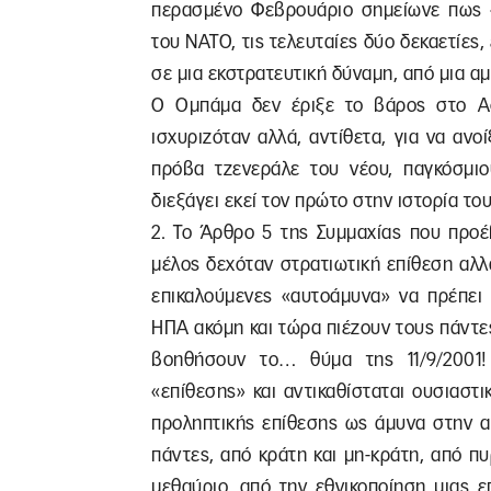
περασμένο Φεβρουάριο σημείωνε πως «
του ΝΑΤΟ, τις τελευταίες δύο δεκαετίες,
σε μια εκστρατευτική δύναμη, από μια α
Ο Ομπάμα δεν έριξε το βάρος στο Αφ
ισχυριζόταν αλλά, αντίθετα, για να ανο
πρόβα τζενεράλε του νέου, παγκόσμιο
διεξάγει εκεί τον πρώτο στην ιστορία το
2. Το Άρθρο 5 της Συμμαχίας που προ
μέλος δεχόταν στρατιωτική επίθεση αλλ
επικαλούμενες «αυτοάμυνα» να πρέπει 
ΗΠΑ ακόμη και τώρα πιέζουν τους πάντε
βοηθήσουν το… θύμα της 11/9/2001!
«επίθεσης» και αντικαθίσταται ουσιαστι
προληπτικής επίθεσης ως άμυνα στην α
πάντες, από κράτη και μη-κράτη, από πυ
μεθαύριο, από την εθνικοποίηση μιας ε