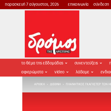
παρασκευή 7 αύγουστος, 2026
επικοινωνία
σύνδεση
Δρόμος
της
Αριστεράς
το θέμα της εβδομάδας
συνεντεύξεις
π
αφιερώματα
video
λάβαμε
ενδι
ΑΡΧΙΚΉ
ΔΙΕΘΝΉ
ΠΛΑΝΗΤΙΚΌΣ ΓΚΆΓΚΣΤΕΡ ΤΩΝ Η