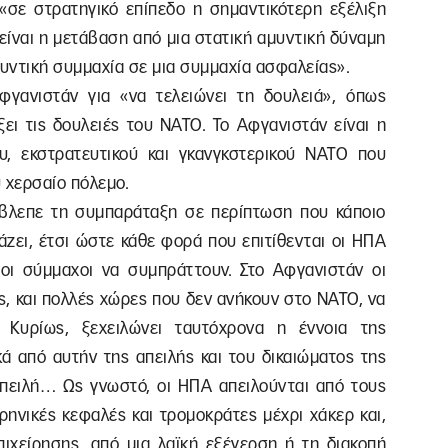
σε στρατηγικό επίπεδο η σημαντικότερη εξέλιξη
 είναι η μετάβαση από μια στατική αμυντική δύναμη
μυντική συμμαχία σε μια συμμαχία ασφαλείας».
γανιστάν για «να τελειώνει τη δουλειά», όπως
ίξει τις δουλειές του ΝΑΤΟ. Το Αφγανιστάν είναι η
υ, εκστρατευτικού και γκανγκστερικού ΝΑΤΟ που
υ χερσαίο πόλεμο.
έβλεπε τη συμπαράταξη σε περίπτωση που κάποιο
άζει, έτσι ώστε κάθε φορά που επιτίθενται οι ΗΠΑ
οι σύμμαχοι να συμπράττουν. Στο Αφγανιστάν οι
ς, και πολλές χώρες που δεν ανήκουν στο ΝΑΤΟ, να
 Κυρίως, ξεχειλώνει ταυτόχρονα η έννοια της
κά από αυτήν της απειλής και του δικαιώματος της
πειλή… Ως γνωστό, οι ΗΠΑ απειλούνται από τους
ρηνικές κεφαλές και τρομοκράτες μέχρι χάκερ και,
πιχείρησης, από μια λαϊκή εξέγερση ή τη διακοπή