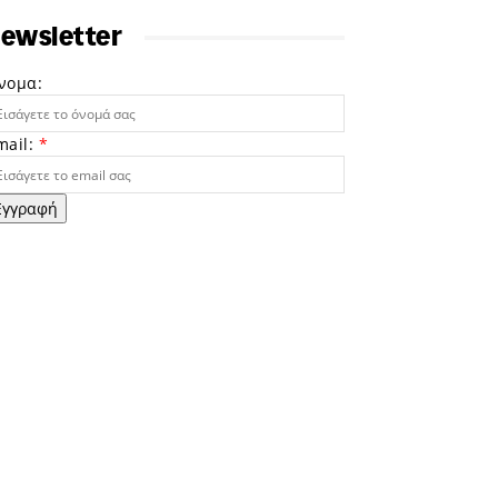
ewsletter
νομα:
mail:
*
Εγγραφή