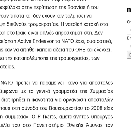
ροφύλακα στην περίπτωση της Βοσνίας ή του
n
υν τίποτα και δεν έχουν καν τολμήσει να
Ό
ψη διεθνούς τρομοκρατίας. Η νατοϊκή κατοχή στο
οχή στο Ιράκ, είναι απλώς απροσχημάτιστη. Δεν
E
ιχείρηση Active Endeavor το ΝΑΤΟ έχει, ουσιαστικά,
 καν να αιτηθεί κάποια άδεια του ΟΗΕ και ελέγχει,
ομα της καταπολέμησης της τρομοκρατίας, των
ατείας.
ο ΝΑΤΟ πρέπει να παραμείνει ικανό για αποστολές
σύμφωνα με το γενικό γραμματέα της Συμμαχίας
 διατηρηθεί η ικανότητα για οργάνωση αποστολών
πους στη σύνοδο του Βουκουρεστίου το 2008 είχε
 συμμαχία». Ο Ρ. Γκέιτς, αμετακίνητος υπουργός
ιλία του στο Πανεπιστήμιο Εθνικής Άμυνας τον