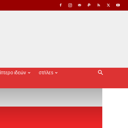
ίπτερο ιδεών
στήλες