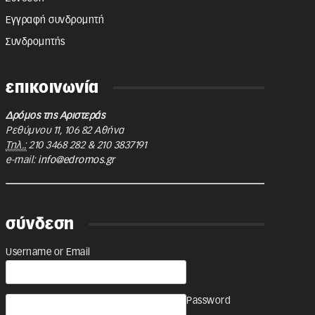
Εγγραφή συνδρομητή
Συνδρομητής
επικοινωνία
Δρόμος της Αριστεράς
Ρεθύμνου 11
,
106 82
Αθήνα
Τηλ.:
210 3468 282
&
210 3837191
e-mail:
info@edromos.gr
σύνδεση
Username or Email
Password