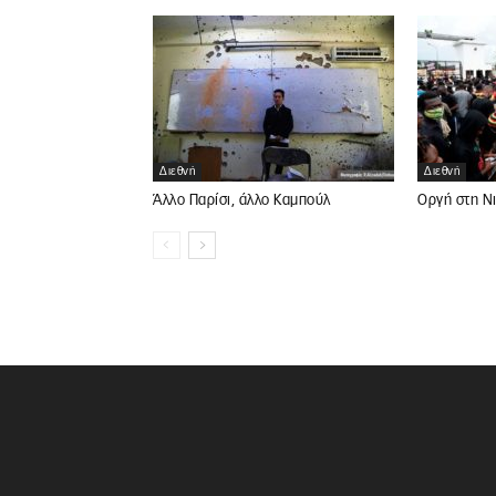
Διεθνή
Διεθνή
Άλλο Παρίσι, άλλο Καμπούλ
Οργή στη Ν