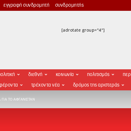
εγγραφή συνδρομητή
συνδρομητής
[adrotate group="4"]
ολιτική
διεθνή
κοινωνία
πολιτισμός
περ
αφέροντα
τρέχοντα νέα
δρόμος της αριστεράς
 ΓΙΑ ΤΟ ΑΦΓΑΝΙΣΤΆΝ