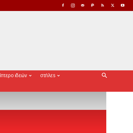
ίπτερο ιδεών
στήλες