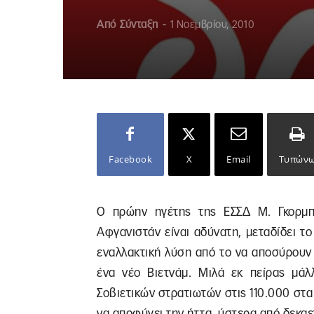
Από
Σύνταξη
-
1 Νοεμβρίου, 2010
Facebook
X
Email
Τυπών
Ο πρώην ηγέτης της ΕΣΣΔ Μ. Γκορμπ
Αφγανιστάν είναι αδύνατη, μεταδίδει το
εναλλακτική λύση από το να αποσύρουν
ένα νέο Βιετνάμ. Μιλά εκ πείρας μάλ
Σοβιετικών στρατιωτών στις 110.000 στα
να αποφύγει την ήττα, ύστερα από δεκαε