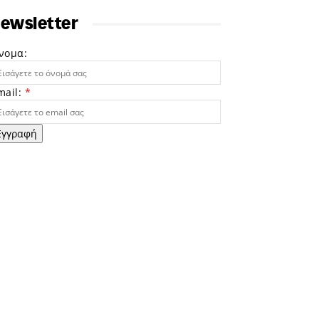
ewsletter
νομα:
mail:
*
Εγγραφή