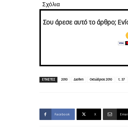
Σχόλια
Σου άρεσε αυτό το άρθρο; Ενί
ΕΤΙΚΕΤΕΣ
2010
Διεθνη
Οκτώβριος 2010
τ. 37
Facebook
X
Emai