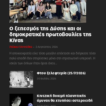
Ο ξεπεσμός της Δύσης και οι
δημοκρατικές πρωτοβουλίες της
Κίνας
-
Στέλιος Ελληνιάδης
2 Αυγούστου, 2026
Η αποικιοκρατία είχε τόσο μεγάλη επέκταση και διήρκεσε τόσο
πολύ επειδή δεν στηρίχτηκε μόνο στη στρατιωτική υπεροχή. Η
ισχύς των όπλων ήταν όρος άνευ...
Φτου ξελεφτερία (25/7/2026)
30 Ιουλίου, 2026
Κινεζική δοκιμή πλανητικής
άμυνας θα χτυπήσει αστεροειδή