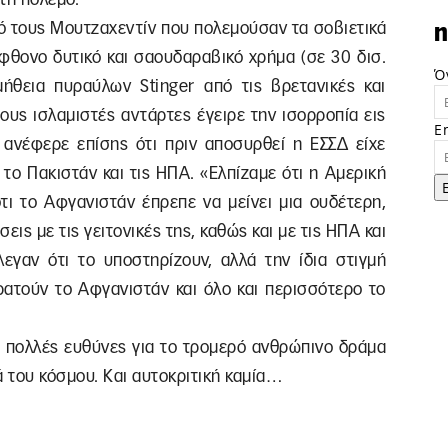
πό τους Μουτζαχεντίν που πολεμούσαν τα σοβιετικά
n
φθονο δυτικό και σαουδαραβικό χρήμα (σε 30 δισ.
Ό
μήθεια πυραύλων Stinger από τις βρετανικές και
ους ισλαμιστές αντάρτες έγειρε την ισορροπία εις
E
ανέφερε επίσης ότι πριν αποσυρθεί η ΕΣΣΔ είχε
 το Πακιστάν και τις ΗΠΑ. «Ελπίζαμε ότι η Αμερική
ι το Αφγανιστάν έπρεπε να μείνει μια ουδέτερη,
ις με τις γειτονικές της, καθώς και με τις ΗΠΑ και
λεγαν ότι το υποστηρίζουν, αλλά την ίδια στιγμή
ατούν το Αφγανιστάν και όλο και περισσότερο το
ι πολλές ευθύνες για το τρομερό ανθρώπινο δράμα
ά του κόσμου. Και αυτοκριτική καμία…