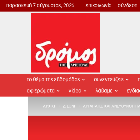
παρασκευή 7 αύγουστος, 2026
επικοινωνία
σύνδεση
Δρόμος
της
Αριστεράς
το θέμα της εβδομάδας
συνεντεύξεις
π
αφιερώματα
video
λάβαμε
ενδι
ΑΡΧΙΚΉ
ΔΙΕΘΝΉ
ΑΥΤΑΠΆΤΕΣ ΚΑΙ ΑΝΕΥΘΥΝΌΤΗΤΑ