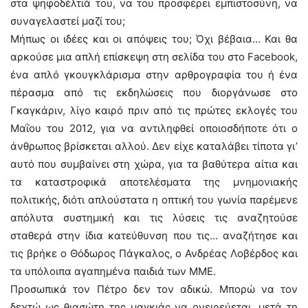
στα ψηφοδέλτιά του, να του προσφέρει εμπιστοσύνη, να
συναγελαστεί μαζί του;
Μήπως οι ιδέες και οι απόψεις του; Όχι βέβαια… Και θα
αρκούσε μια απλή επίσκεψη στη σελίδα του στο Facebook,
ένα απλό γκουγκλάρισμα στην αρθρογραφία του ή ένα
πέρασμα από τις εκδηλώσεις που διοργάνωσε στο
Γκαγκάριν, λίγο καιρό πριν από τις πρώτες εκλογές του
Μαΐου του 2012, για να αντιληφθεί οποιοσδήποτε ότι ο
άνθρωπος βρίσκεται αλλού. Δεν είχε καταλάβει τίποτα γι’
αυτό που συμβαίνει στη χώρα, για τα βαθύτερα αίτια και
τα καταστροφικά αποτελέσματα της μνημονιακής
πολιτικής, διότι απλούστατα η οπτική του γωνία παρέμενε
απόλυτα συστημική και τις λύσεις τις αναζητούσε
σταθερά στην ίδια κατεύθυνση που τις… αναζήτησε και
τις βρήκε ο Θόδωρος Πάγκαλος, ο Ανδρέας Λοβέρδος και
τα υπόλοιπα αγαπημένα παιδιά των ΜΜΕ.
Προσωπικά τον Πέτρο δεν τον αδικώ. Μπορώ να τον
δεχτώ ως θιασώτη της μαγκιάς να ονειρεύεται, μετά τη