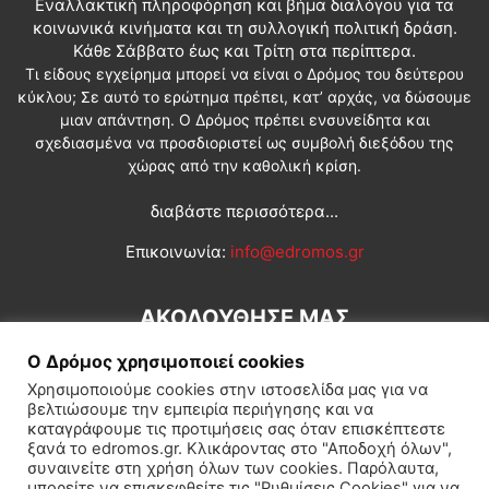
Εναλλακτική πληροφόρηση και βήμα διαλόγου για τα
κοινωνικά κινήματα και τη συλλογική πολιτική δράση.
Κάθε Σάββατο έως και Τρίτη στα περίπτερα.
Τι είδους εγχείρημα μπορεί να είναι ο Δρόμος του δεύτερου
κύκλου; Σε αυτό το ερώτημα πρέπει, κατ’ αρχάς, να δώσουμε
μιαν απάντηση. Ο Δρόμος πρέπει ενσυνείδητα και
σχεδιασμένα να προσδιοριστεί ως συμβολή διεξόδου της
χώρας από την καθολική κρίση.
διαβάστε περισσότερα...
Επικοινωνία:
info@edromos.gr
ΑΚΟΛΟΥΘΗΣΕ ΜΑΣ
Ο Δρόμος χρησιμοποιεί cookies
Χρησιμοποιούμε cookies στην ιστοσελίδα μας για να
βελτιώσουμε την εμπειρία περιήγησης και να
καταγράφουμε τις προτιμήσεις σας όταν επισκέπτεστε
ξανά το edromos.gr. Κλικάροντας στο "Αποδοχή όλων",
συναινείτε στη χρήση όλων των cookies. Παρόλαυτα,
Εγγραφή συνδρομητή
Πολιτική
Διεθνή
Κοινωνία
μπορείτε να επισκεφθείτε τις "Ρυθμίσεις Cookies" για να