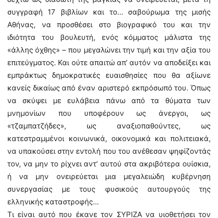
συγγραφή 17 βιβλίων και το… σαβούρωμα της μισής
Αθήνας, να προσθέσει στο βιογραφικό του και την
ιδιότητα του βουλευτή, ενός κόμματος μάλιστα της
«άλλης όχθης» – που μεγαλώνει την τιμή και την αξία του
επιτεύγματος. Και ούτε απαιτώ απ’ αυτόν να αποδείξει και
εμπράκτως δημοκρατικές ευαισθησίες που θα αξίωνε
κανείς δικαίως από έναν αριστερό εκπρόσωπό του. Όπως
να σκύψει με ευλάβεια πάνω από τα θύματα των
μνημονίων που υποφέρουν ως άνεργοι, ως
«τζαμπατζήδες», ως αναξιοπαθούντες, ως
κατεστραμμένοι κοινωνικά, οικονομικά και πολιτειακά,
να υπακούσει στην εντολή που του ανέθεσαν ψηφίζοντάς
τον, να μην το ρίχνει αντ’ αυτού στα ακριβότερα ουίσκια,
ή να μην ονειρεύεται μια μεγαλειώδη κυβέρνηση
συνεργασίας με τους φυσικούς αυτουργούς της
ελληνικής καταστροφής…
Τι είναι αυτό που έκανε τον ΣΥΡΙΖΑ να υιοθετήσει τον