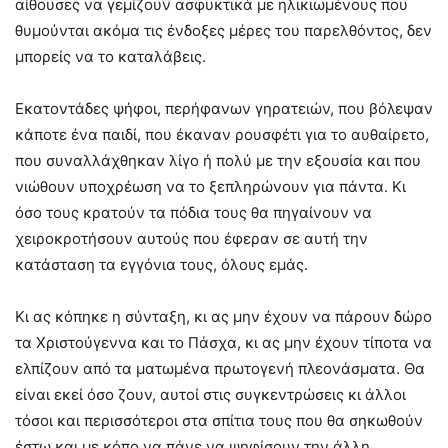
αίθουσες να γεμίζουν ασφυκτικά με ηλικιωμένους που
θυμούνται ακόμα τις ένδοξες μέρες του παρελθόντος, δεν
μπορείς να το καταλάβεις.
Εκατοντάδες ψήφοι, περήφανων γηρατειών, που βόλεψαν
κάποτε ένα παιδί, που έκαναν ρουσφέτι για το αυθαίρετο,
που συναλλάχθηκαν λίγο ή πολύ με την εξουσία και που
νιώθουν υποχρέωση να το ξεπληρώνουν για πάντα. Κι
όσο τους κρατούν τα πόδια τους θα πηγαίνουν να
χειροκροτήσουν αυτούς που έφεραν σε αυτή την
κατάσταση τα εγγόνια τους, όλους εμάς.
Κι ας κόπηκε η σύνταξη, κι ας μην έχουν να πάρουν δώρο
τα Χριστούγεννα και το Πάσχα, κι ας μην έχουν τίποτα να
ελπίζουν από τα ματωμένα πρωτογενή πλεονάσματα. Θα
είναι εκεί όσο ζουν, αυτοί στις συγκεντρώσεις κι άλλοι
τόσοι και περισσότεροι στα σπίτια τους που θα σηκωθούν
έστω και με κόπο να πάνε να ψηφίσουν την άλλη