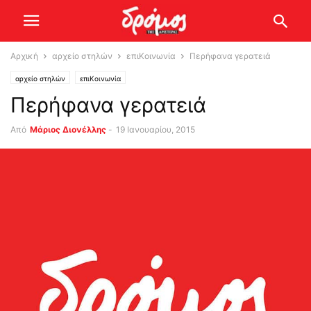
Αρχική
αρχείο στηλών
επιΚοινωνία
Περήφανα γερατειά
αρχείο στηλών
επιΚοινωνία
Περήφανα γερατειά
Από
Μάριος Διονέλλης
-
19 Ιανουαρίου, 2015