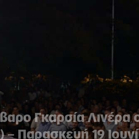
λβαρο Γκαρσία Λινέρα 
ο) – Παρασκευή 19 Ιουν