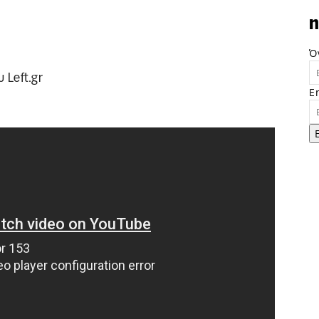
n
Ό
 Left.gr
E