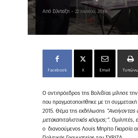
Από
Σύνταξη
-
22 Ιουνίου, 2015
Facebook
X
Email
Τυπών
Ο αντιπρόεδρος της Βολιβίας μίλησε τη
που πραγματοποιήθηκε με τη συμμετοχή π
2015. Θέμα της εκδήλωσης
“Ανοίγοντας 
μετακαπιταλιστικός κόσμος;”
. Ομιλητές,
ο διανοούμενος Λουίς Μπρίτο Γκαρσία α
Πολιτικής Γραμματείας του ΣΥΡΙΖΑ.