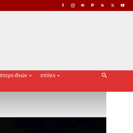
ίπτερο ιδεών
στήλες