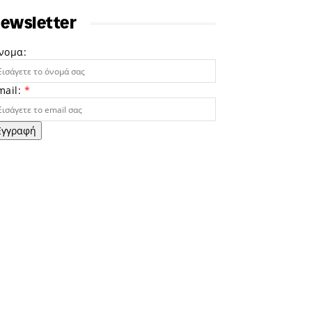
ewsletter
νομα:
mail:
*
Εγγραφή