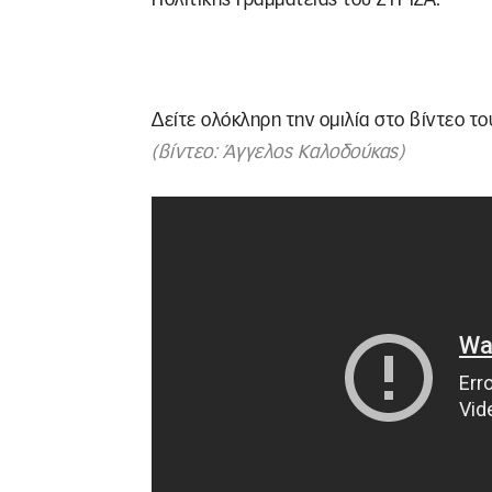
Δείτε ολόκληρη την ομιλία στο βίντεο του
(βίντεο: Άγγελος Καλοδούκας)