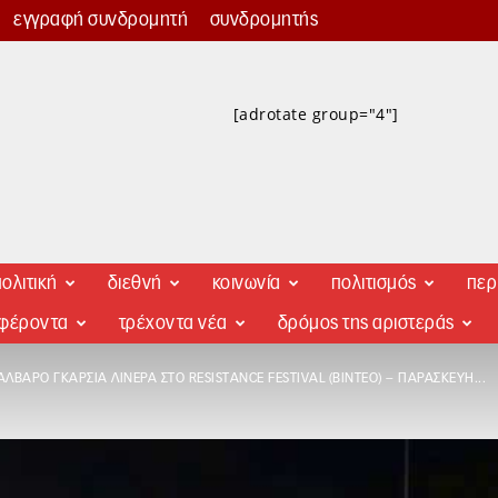
εγγραφή συνδρομητή
συνδρομητής
[adrotate group="4"]
ολιτική
διεθνή
κοινωνία
πολιτισμός
περ
αφέροντα
τρέχοντα νέα
δρόμος της αριστεράς
ΆΛΒΑΡΟ ΓΚΑΡΣΊΑ ΛΙΝΈΡΑ ΣΤΟ RESISTANCE FESTIVAL (ΒΊΝΤΕΟ) – ΠΑΡΑΣΚΕΥΉ...