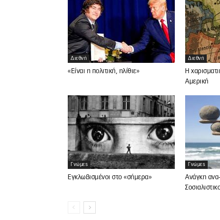
Διεθνή
Διεθνή
«Είναι η πολιτική, ηλίθιε»
Η χαρισματι
Αμερική
Γνώμες
Γνώμες
Εγκλωβισμένοι στο «σήμερα»
Ανάγκη ανα-
Σοσιαλιστικ