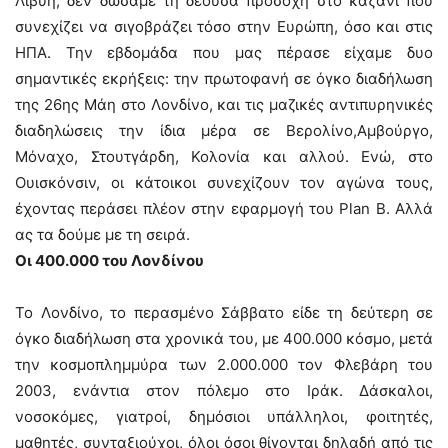
Λιβύη, δεν δώσαμε τη δέουσα προσοχή στο καζάνι που
συνεχίζει να σιγοβράζει τόσο στην Ευρώπη, όσο και στις
ΗΠΑ. Την εβδομάδα που μας πέρασε είχαμε δυο
σημαντικές εκρήξεις: την πρωτοφανή σε όγκο διαδήλωση
της 26ης Μάη στο Λονδίνο, και τις μαζικές αντιπυρηνικές
διαδηλώσεις την ίδια μέρα σε Βερολίνο,Αμβούργο,
Μόναχο, Στουτγάρδη, Κολονία και αλλού. Ενώ, στο
Ουισκόνσιν, οι κάτοικοι συνεχίζουν τον αγώνα τους,
έχοντας περάσει πλέον στην εφαρμογή του Plan B. Αλλά
ας τα δούμε με τη σειρά.
Οι 400.000 του Λονδίνου
Το Λονδίνο, το περασμένο Σάββατο είδε τη δεύτερη σε
όγκο διαδήλωση στα χρονικά του, με 400.000 κόσμο, μετά
την κοσμοπλημμύρα των 2.000.000 τον Φλεβάρη του
2003, ενάντια στον πόλεμο στο Ιράκ. Δάσκαλοι,
νοσοκόμες, γιατροί, δημόσιοι υπάλληλοι, φοιτητές,
μαθητές, συνταξιούχοι, όλοι όσοι θίγονται δηλαδή από τις