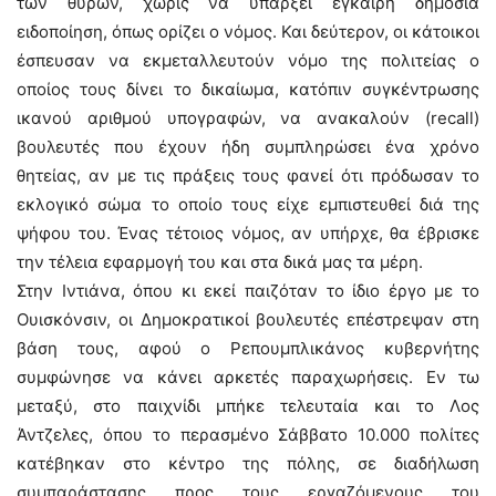
των θυρών, χωρίς να υπάρξει έγκαιρη δημόσια
ειδοποίηση, όπως ορίζει ο νόμος. Και δεύτερον, οι κάτοικοι
έσπευσαν να εκμεταλλευτούν νόμο της πολιτείας ο
οποίος τους δίνει το δικαίωμα, κατόπιν συγκέντρωσης
ικανού αριθμού υπογραφών, να ανακαλούν (recall)
βουλευτές που έχουν ήδη συμπληρώσει ένα χρόνο
θητείας, αν με τις πράξεις τους φανεί ότι πρόδωσαν το
εκλογικό σώμα το οποίο τους είχε εμπιστευθεί διά της
ψήφου του. Ένας τέτοιος νόμος, αν υπήρχε, θα έβρισκε
την τέλεια εφαρμογή του και στα δικά μας τα μέρη.
Στην Ιντιάνα, όπου κι εκεί παιζόταν το ίδιο έργο με το
Ουισκόνσιν, οι Δημοκρατικοί βουλευτές επέστρεψαν στη
βάση τους, αφού ο Ρεπουμπλικάνος κυβερνήτης
συμφώνησε να κάνει αρκετές παραχωρήσεις. Εν τω
μεταξύ, στο παιχνίδι μπήκε τελευταία και το Λος
Άντζελες, όπου το περασμένο Σάββατο 10.000 πολίτες
κατέβηκαν στο κέντρο της πόλης, σε διαδήλωση
συμπαράστασης προς τους εργαζόμενους του