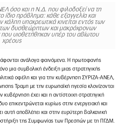
Λ όσο και η Ν.Δ. που φιλοδοξεί να τη
ο ίδιο πρόβλημα: κάθε εξαγγελία και
 κάλπη υποχρεωτικά κινείται εντός των
 των δυσθεώρητων και μακρόχρονων
που υιοθετήθηκαν υπέρ του αβίωτου
χρέους
γράφονται ανάλογα φαινόμενα. Η πρωτοφανής
μόνο μια συμβολική ένδειξη μιας στρατηγικής
λιτικά οφέλη και για την κυβέρνηση ΣΥΡΙΖΑ-ΑΝΕΛ,
ρνησης Τραμπ με την ευρωπαϊκή ηγεσία κλονίζονται
ην κυβέρνηση έχει και η αντίστοιχη στρατηγική
δυο επικεντρώνεται κυρίως στην ενεργειακή και
τι αυτή αποβλέπει και στην ευρύτερη βαλκανική
οστήριξη της Συμφωνίας των Πρεσπών με τη ΠΓΔΜ.