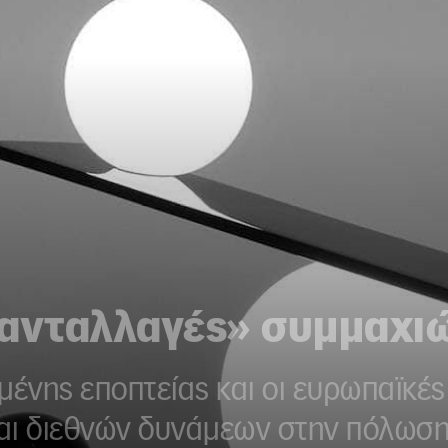
«ανταλλαγές» συμμαχι
μένης εποπτείας και οι ευρωπαϊκές
αι διεθνών δυνάμεων στην πόλωσ