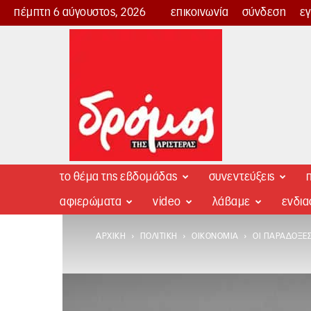
πέμπτη 6 αύγουστος, 2026
επικοινωνία
σύνδεση
ε
Δρόμος
της
Αριστεράς
το θέμα της εβδομάδας
συνεντεύξεις
π
αφιερώματα
video
λάβαμε
ενδι
ΑΡΧΙΚΉ
ΠΟΛΙΤΙΚΉ
ΟΙΚΟΝΟΜΊΑ
ΟΙ ΠΑΡΆΔΟΞΕ