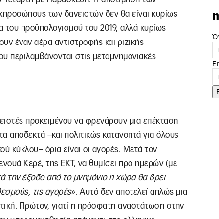
κπροσώπους των δανειστών δεν θα είναι κυρίως
n
ρα του προϋπολογισμού του 2019, αλλά κυρίως
Ό
ουν έναν αέρα αντιστροφής και ριζικής
υ περιλαμβάνονται στις μεταμνημονιακές
E
νειστές προκειμένου να φρενάρουν μια επέκταση
α αποδεκτά –και πολιτικώς κατανοητά για όλους
ού κύκλου– όρια είναι οι αγορές. Μετά τον
ενουά Κερέ, της ΕΚΤ, να θυμίσει προ ημερών (με
ά την έξοδο από το μνημόνιο η χώρα θα βρει
θεσμούς, τις αγορές
». Αυτό δεν αποτελεί απλώς μια
κτική. Πρώτον, γιατί η πρόσφατη αναστάτωση στην