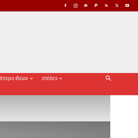
ίπτερο ιδεών
στήλες