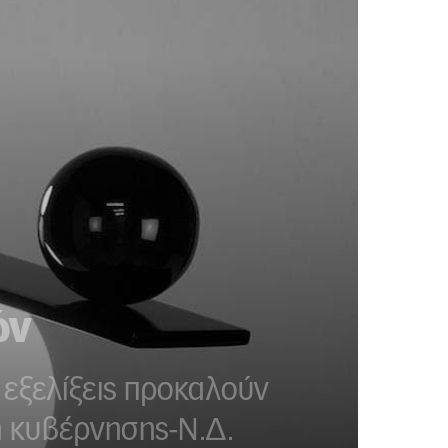
ών
 εξελίξεις προκαλούν
η κυβέρνησης-Ν.Δ.