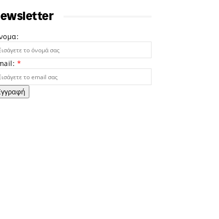
ewsletter
νομα:
mail:
*
Εγγραφή