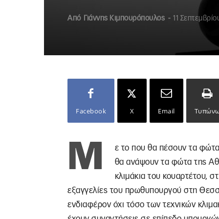
Από
Γιάννης Κιμπουρόπουλος
-
11 Σεπτεμβρίο
Facebook
X
Email
Τυπών
Μ
ε το που θα πέσουν τα φώτ
θα ανάψουν τα φώτα της Αθ
κλιμάκια του κουαρτέτου, σ
εξαγγελίες του πρωθυπουργού στη Θεσσα
ενδιαφέρον όχι τόσο των τεχνικών κλιμ
έχουν συναντήσεις σε επίπεδο υπουργώ