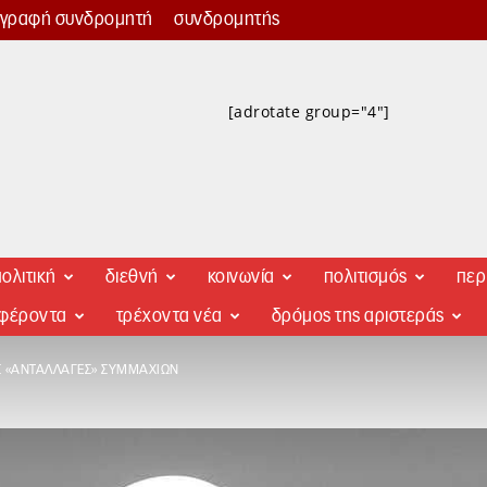
γγραφή συνδρομητή
συνδρομητής
[adrotate group="4"]
ολιτική
διεθνή
κοινωνία
πολιτισμός
περ
αφέροντα
τρέχοντα νέα
δρόμος της αριστεράς
Σ «ΑΝΤΑΛΛΑΓΈΣ» ΣΥΜΜΑΧΙΏΝ