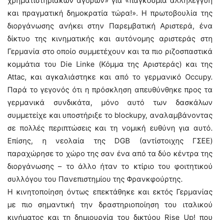
χρηματιστηριακών αγορών» για «παγκόσμια αλληλεγγύη
και πραγματική δημοκρατία τώρα!». Η πρωτοβουλία της
διοργάνωσης ανήκει στην Παρεμβατική Αριστερά, ένα
δίκτυο της κινηματικής και αυτόνομης αριστεράς στη
Γερμανία στο οποίο συμμετέχουν και τα πιο ριζοσπαστικά
κομμάτια του Die Linke (Κόμμα της Αριστεράς) και της
Attac, και αγκαλιάστηκε και από το γερμανικό Οccupy.
Παρά το γεγονός ότι η πρόσκληση απευθύνθηκε προς τα
γερμανικά συνδικάτα, μόνο αυτό των δασκάλων
συμμετείχε και υποστήριξε το blockupy, αναλαμβάνοντας
σε πολλές περιπτώσεις και τη νομική ευθύνη για αυτό.
Επίσης, η νεολαία της DGB (αντίστοιχης ΓΣΕΕ)
παραχώρησε το χώρο της σαν ένα από τα δύο κέντρα της
διοργάνωσης – το άλλο ήταν το κτίριο του φοιτητικού
συλλόγου του Πανεπιστημίου της Φρανκφούρτης.
Η κινητοποίηση όντως επεκτάθηκε και εκτός Γερμανίας
με πιο σημαντική την δραστηριοποίηση του ιταλικού
κινήματος και τη δημιουργία του δικτύου Rise Up! που