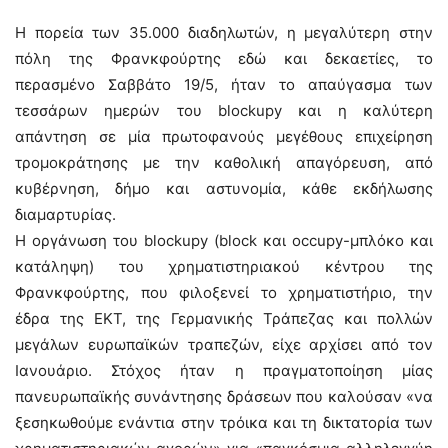
Η πορεία των 35.000 διαδηλωτών, η μεγαλύτερη στην
πόλη της Φρανκφούρτης εδώ και δεκαετίες, το
περασμένο Σαββάτο 19/5, ήταν το απαύγασμα των
τεσσάρων ημερών του blockupy και η καλύτερη
απάντηση σε μία πρωτοφανούς μεγέθους επιχείρηση
τρομοκράτησης με την καθολική απαγόρευση, από
κυβέρνηση, δήμο και αστυνομία, κάθε εκδήλωσης
διαμαρτυρίας.
Η οργάνωση τoυ blockupy (block και occupy-μπλόκο και
κατάληψη) του χρηματιστηριακού κέντρου της
Φρανκφούρτης, που φιλοξενεί το χρηματιστήριο, την
έδρα της ΕΚΤ, της Γερμανικής Τράπεζας και πολλών
μεγάλων ευρωπαϊκών τραπεζών, είχε αρχίσει από τον
Ιανουάριο. Στόχος ήταν η πραγματοποίηση μίας
πανευρωπαϊκής συνάντησης δράσεων που καλούσαν «να
ξεσηκωθούμε ενάντια στην τρόικα και τη δικτατορία των