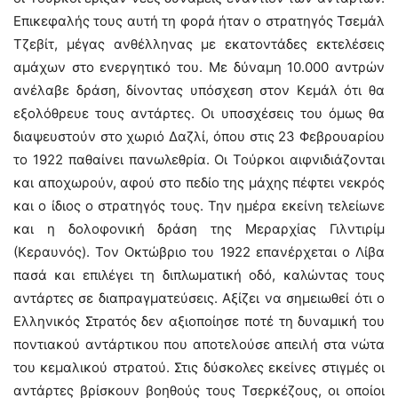
Επικεφαλής τους αυτή τη φορά ήταν ο στρατηγός Τσεμάλ
Τζεβίτ, μέγας ανθέλληνας με εκατοντάδες εκτελέσεις
αμάχων στο ενεργητικό του. Με δύναμη 10.000 αντρών
ανέλαβε δράση, δίνοντας υπόσχεση στον Κεμάλ ότι θα
εξολόθρευε τους αντάρτες. Οι υποσχέσεις του όμως θα
διαψευστούν στο χωριό Δαζλί, όπου στις 23 Φεβρουαρίου
το 1922 παθαίνει πανωλεθρία. Οι Τούρκοι αιφνιδιάζονται
και αποχωρούν, αφού στο πεδίο της μάχης πέφτει νεκρός
και ο ίδιος ο στρατηγός τους. Την ημέρα εκείνη τελείωνε
και η δολοφονική δράση της Μεραρχίας Γιλντιρίμ
(Κεραυνός). Τον Οκτώβριο του 1922 επανέρχεται ο Λίβα
πασά και επιλέγει τη διπλωματική οδό, καλώντας τους
αντάρτες σε διαπραγματεύσεις. Αξίζει να σημειωθεί ότι ο
Ελληνικός Στρατός δεν αξιοποίησε ποτέ τη δυναμική του
ποντιακού αντάρτικου που αποτελούσε απειλή στα νώτα
του κεμαλικού στρατού. Στις δύσκολες εκείνες στιγμές οι
αντάρτες βρίσκουν βοηθούς τους Τσερκέζους, οι οποίοι