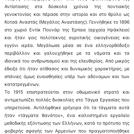
Αντίστασης στα δύσκολα χρόνια της ποντιακής
γενοκτονίας και πέρασε στην ιστορία και στο θρύλο ως
Κοτσά Αναστάς (Μεγάλος Αναστάσης). Γεννήθηκε το 1896
στο χωριό Εντίκ Πουνάρ της Έρπαα (αρχαία Ηράκλεια)
και ήταν γιος πολύτεκνης αγροτικής οικογένειας και
εγγόνι ιερέα. Μεγάλωσε μέσα σε ένα ελληνορθόδοξο
περιβάλλον και γαλουχήθηκε με τα νάματα και τα
ιδανικά του ανθρωπισμού και της ελευθερίας. Από μικρός
έδειξε ότι ήταν ατίθασος και δυναμικός χαρακτήρας, με
σπάνιες όμως ευαισθησίες υπέρ των αδύναμων και των
κατατρεγμένων.
Το 1915 επιστρατεύεται στον οθωμανικό στρατό και
αντιμετωπίζει πολλές δυσκολίες στο Τάγμα Εργασίας που
υπηρετούσε. Αντιλήφθηκε γρήγορα ότι τα τάγματα αυτά
ήταν «τάγματα θανάτου», ένα καλοστημένο εργαλείο
μεθοδικής εξόντωσης των Ελλήνων, κατά το πρότυπο της
φοβερής σφαγής των Αρμενίων που πραγματοποιήθηκε