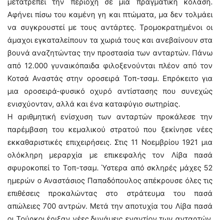
μετατρέπει την περιοχή σε μια πραγματική κόλαση.
Αφήνει πίσω του καμένη γη και πτώματα, μα δεν τολμάει
να συγκρουστεί με τους αντάρτες. Τρομοκρατημένοι οι
άμαχοι εγκαταλείπουν τα χωριά τους και ανεβαίνουν στα
βουνά αναζητώντας την προστασία των ανταρτών. Πάνω
από 12.000 γυναικόπαιδα φιλοξενούνται πλέον από τον
Κοτσά Αναστάς στην οροσειρά Τοπ-τσαμ. Επρόκειτο για
μια οροσειρά-φυσικό οχυρό αντίστασης που συνεχώς
ενισχύονταν, αλλά και ένα καταφύγιο σωτηρίας.
Η αριθμητική ενίσχυση των ανταρτών προκάλεσε την
παρέμβαση του κεμαλικού στρατού που ξεκίνησε νέες
εκκαθαριστικές επιχειρήσεις. Στις 11 Νοεμβρίου 1921 μια
ολόκληρη μεραρχία με επικεφαλής τον Λίβα πασά
σφυροκοπεί το Τοπ-τσαμ. Ύστερα από σκληρές μάχες 52
ημερών ο Αναστάσιος Παπαδόπουλος απέκρουσε όλες τις
επιθέσεις προκαλώντας στο στράτευμα του πασά
απώλειες 700 αντρών. Μετά την αποτυχία του Λίβα πασά
οι Τούρκοι έριξαν νέες δυνάμεις εναντίον των ανταρτών.