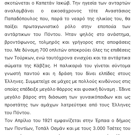
σκοτώνεται ο Καπετάν Ιακώβ. Την ηγεσία των ανταρτών
αναλαμβάνει ο εικοσάχρονος τότε Αναστάσιος
Παπαδόπουλος που, παρά το νεαρό της ηλικίας του, θα
παίξει πρωταγωνιστικό ρόλο στην εποποιία των
αντάρτικων του Πόντου. Ήταν ψηλός στο ανάστημα,
βροντόφωνος, τολμηρός και γρήγορος στις αποφάσεις
του. Με δύναμη 700 οπλιτών αποκρούει όλες τις επιθέσεις
των Τούρκων, ενώ ταυτόχρονα ενισχύει και τα αντάρτικα
σώματα της Κάβζας. Η παλικαριά του γίνεται σύντομα
γνωστή παντού και η δράση του δίνει ελπίδες στους
Έλληνες. Συμμετείχε σε μάχες με πολλούς κινδύνους στις
οποίες επέδειξε μεγάλο θάρρος και φυσική δύναμη . Έδινε
μεγάλο βάρος στη διάσωση των γυναικόπαιδων και ως
προστάτης των αμάχων λατρεύτηκε από τους Έλληνες
του Πόντου.
Τον Απρίλιο του 1921 εμφανίζεται στην Έρπαα ο δήμιος
των Ποντίων, Τοπάλ Οσμάν και με τους 3.000 Τσέτες του