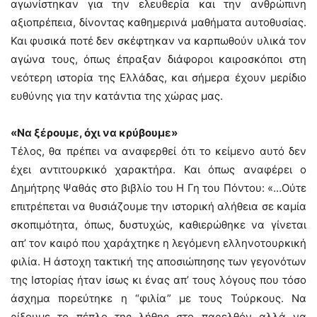
αγωνίστηκαν για την ελευθερία και την ανθρώπινη
αξιοπρέπεια, δίνοντας καθημερινά μαθήματα αυτοθυσίας.
Και φυσικά ποτέ δεν σκέφτηκαν να καρπωθούν υλικά τον
αγώνα τους, όπως έπραξαν διάφοροι καιροσκόποι στη
νεότερη ιστορία της Ελλάδας, και σήμερα έχουν μερίδιο
ευθύνης για την κατάντια της χώρας μας.
«Να ξέρουμε, όχι να κρύβουμε»
Τέλος, θα πρέπει να αναφερθεί ότι το κείμενο αυτό δεν
έχει αντιτουρκικό χαρακτήρα. Και όπως αναφέρει ο
Δημήτρης Ψαθάς στο βιβλίο του Η Γη του Πόντου: «…Ούτε
επιτρέπεται να θυσιάζουμε την ιστορική αλήθεια σε καμία
σκοπιμότητα, όπως, δυστυχώς, καθιερώθηκε να γίνεται
απ’ τον καιρό που χαράχτηκε η λεγόμενη ελληνοτουρκική
φιλία. Η άστοχη τακτική της αποσιώπησης των γεγονότων
της Ιστορίας ήταν ίσως κι ένας απ’ τους λόγους που τόσο
άσχημα πορεύτηκε η “φιλία” με τους Τούρκους. Να
ρίξουμε το πέπλο της λήθης στο παρελθόν αλλά να