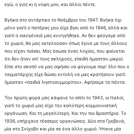
εγώ, ο γιος κι η νύφη μου, και άλλοι πέντε.
Βγήκα στο αντάρτικο το Νοέμβριο του 1947. Βγήκα όχι
μόνο γιατί ο πατέρας μου είχε βγει από το 1946, αλλά και
γιατί η οικογένειά μας κυνηγήθηκε. Αν δεν φεύγαμε από
το χωριό, θα μας εκτελούσαν όπως έγινε με τους άλλους
που είχαν πιάσει. Μας έσωσε ένας λοχίας, που φαίνεται
ότι δεν ήταν απ’ τους σκληρούς, επειδή ήμασταν μικροί.
Είπε στο σκοπό να μας αφήσει να φύγουμε παρ’ όλο που ο
ταγματάρχης είχε δώσει εντολή να μας κρατήσουν γιατί
ήμασταν «παιδιά ληστοσυμμορίτου». Αφήσαμε τα πάντα.
Την πρώτη φορά μάς κάψανε το σπίτι το 1943, οι Ιταλοί,
γιατί το χωριό μας είχε την καλύτερη κομμουνιστική
οργάνωση. Και τη μεγαλύτερη. Και την πιο δραστήρια. Το
1936, υπήρχανε τέσσερις οργανώσεις. Δύο στα Γρεβενά,
μία στο Σνίχοβο και μία σε ένα άλλο χωριό. Ήτανε μία