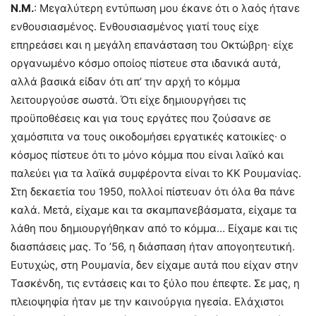
Ν.Μ.
: Μεγαλύτερη εντύπωση μου έκανε ότι ο λαός ήτανε
ενθουσιασμένος. Ενθουσιασμένος γιατί τους είχε
επηρεάσει και η μεγάλη επανάσταση του Οκτώβρη∙ είχε
οργανωμένο κόσμο οποίος πίστευε στα ιδανικά αυτά,
αλλά βασικά είδαν ότι απ’ την αρχή το κόμμα
λειτουργούσε σωστά. Ότι είχε δημιουργήσει τις
προϋποθέσεις και για τους εργάτες που ζούσανε σε
χαμόσπιτα να τους οικοδομήσει εργατικές κατοικίες∙ ο
κόσμος πίστευε ότι το μόνο κόμμα που είναι λαϊκό και
παλεύει για τα λαϊκά συμφέροντα είναι το ΚΚ Ρουμανίας.
Στη δεκαετία του 1950, πολλοί πίστευαν ότι όλα θα πάνε
καλά. Μετά, είχαμε και τα σκαμπανεβάσματα, είχαμε τα
λάθη που δημιουργήθηκαν από το κόμμα… Είχαμε και τις
διασπάσεις μας. Το ’56, η διάσπαση ήταν απογοητευτική.
Ευτυχώς, στη Ρουμανία, δεν είχαμε αυτά που είχαν στην
Τασκένδη, τις εντάσεις και το ξύλο που έπεφτε. Σε μας, η
πλειοψηφία ήταν με την καινούργια ηγεσία. Ελάχιστοι