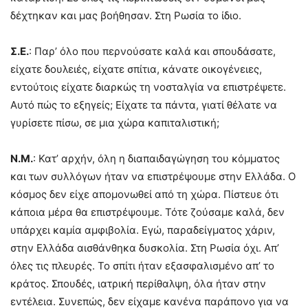
δέχτηκαν και μας βοήθησαν. Στη Ρωσία το ίδιο.
Σ.Ε.
: Παρ’ όλο που περνούσατε καλά και σπουδάσατε,
είχατε δουλειές, είχατε σπίτια, κάνατε οικογένειες,
εντούτοις είχατε διαρκώς τη νοσταλγία να επιστρέψετε.
Αυτό πώς το εξηγείς; Είχατε τα πάντα, γιατί θέλατε να
γυρίσετε πίσω, σε μια χώρα καπιταλιστική;
Ν.Μ.
: Κατ’ αρχήν, όλη η διαπαιδαγώγηση του κόμματος
και των συλλόγων ήταν να επιστρέψουμε στην Ελλάδα. Ο
κόσμος δεν είχε απομονωθεί από τη χώρα. Πίστευε ότι
κάποια μέρα θα επιστρέψουμε. Τότε ζούσαμε καλά, δεν
υπάρχει καμία αμφιβολία. Εγώ, παραδείγματος χάριν,
στην Ελλάδα αισθάνθηκα δυσκολία. Στη Ρωσία όχι. Απ’
όλες τις πλευρές. Το σπίτι ήταν εξασφαλισμένο απ’ το
κράτος. Σπουδές, ιατρική περίθαλψη, όλα ήταν στην
εντέλεια. Συνεπώς, δεν είχαμε κανένα παράπονο για να