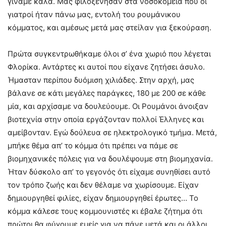
γίναμε καλά. Μας φιλοξένησαν στα νοσοκομεία που οι
γιατροί ήταν πάνω μας, εντολή του ρουμάνικου
κόμματος, και αμέσως μετά μας στείλαν για ξεκούραση.
Πρώτα συγκεντρωθήκαμε όλοι σ’ ένα χωριό που λέγεται
Φλορίκα. Αντάρτες κι αυτοί που είχανε ζητήσει άσυλο.
Ήμασταν περίπου δυόμιση χιλιάδες. Στην αρχή, μας
βάλανε σε κάτι μεγάλες παράγκες, 180 με 200 σε κάθε
μία, και αρχίσαμε να δουλεύουμε. Οι Ρουμάνοι άνοιξαν
βιοτεχνία στην οποία εργάζονταν πολλοί Έλληνες και
αμείβονταν. Εγώ δούλευα σε ηλεκτρολογικό τμήμα. Μετά,
μπήκε θέμα απ’ το κόμμα ότι πρέπει να πάμε σε
βιομηχανικές πόλεις για να δουλέψουμε στη βιομηχανία.
Ήταν δύσκολο απ’ το γεγονός ότι είχαμε συνηθίσει αυτό
τον τρόπο ζωής και δεν θέλαμε να χωρίσουμε. Είχαν
δημιουργηθεί φιλίες, είχαν δημιουργηθεί έρωτες… Το
κόμμα κάλεσε τους κομμουνιστές κι έβαλε ζήτημα ότι
πρώτοι θα φύγουμε εμείς για να πάνε μετά και οι άλλοι.