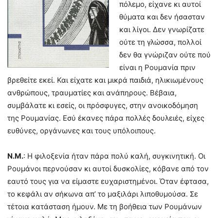
πόλεμο, είχανε κι αυτοί
θύματα και δεν ήσασταν
και λίγοι. Δεν γνωρίζατε
ούτε τη γλώσσα, πολλοί
δεν θα γνώριζαν ούτε πού
είναι η Ρουμανία πριν
βρεθείτε εκεί. Και είχατε και μικρά παιδιά, ηλικιωμένους
ανθρώπους, τραυματίες και ανάπηρους. Βέβαια,
συμβάλατε κι εσείς, οι πρόσφυγες, στην ανοικοδόμηση
της Ρουμανίας. Εσύ έκανες πάρα πολλές δουλειές, είχες
ευθύνες, οργάνωνες και τους υπόλοιπους.
Ν.Μ.
: Η φιλοξενία ήταν πάρα πολύ καλή, συγκινητική. Οι
Ρουμάνοι περνούσαν κι αυτοί δυσκολίες, κόβανε από τον
εαυτό τους για να είμαστε ευχαριστημένοι. Όταν έφτασα,
το κεφάλι αν σήκωνα απ’ το μαξιλάρι λιποθυμούσα. Σε
τέτοια κατάσταση ήμουν. Με τη βοήθεια των Ρουμάνων