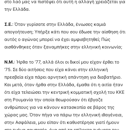
στο λαό μας να πιστέψει ότι αυτή η αλλαγή χρειάζεται για
την Ελλάδα.
Σ.Ε.
: Όταν γυρίσατε στην Ελλάδα, ένιωσες καμιά
απογοήτευση; Υπήρξε κάτι που σου έδωσε την αίσθηση ότι
αυτός ο αγώνας μπορεί να έχει αμφισβητηθεί; Πώς
αισθάνθηκες όταν ξαναμπήκες στην ελληνική κοινωνία;
Ν.Μ.
: Ήρθα το ’77, αλλά όλοι οι δικοί μου είχαν έρθει το
’75. Σε δύο αιτήσεις που είχα κάνει στην ελληνική
πρεσβεία είχα πάρει αρνητική απάντηση για διαβατήριο.
Και μετά, όταν ήρθα στην Ελλάδα, έμαθα ότι η αιτία ήταν
ότι είχα τελειώσει την κεντρική κομματική σχολή του ΚΚΕ
στη Ρουμανία την οποία θεωρούσαν ότι έβγαζε
ανθρώπους για να κάνουν κατασκοπία σε βάρος της
χώρας μας. Όταν πήγα να πάρω την ελληνική ιθαγένεια,
στην Ασφάλεια, μου είπαν ότι καθυστέρησε γιατί ήμουν
στο τμήμα σαμποτέρ, ένα από τα επίλεκτα τμήματα του