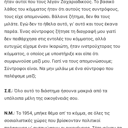
ήταν αυτοί που τους λέγαν Ζαχαριαδικούς. Το βασικό
λάθος του κόμματος ήταν ότι αυτούς τους συντρόφους,
τους είχε απομονώσει. Βάλανε ζήτημα, δεν θα τους
μιλάτε. Εγώ δεν το ήθελα αυτό, γι’ αυτό και τους έκανα
παρέα. Ένας σύντροφος ζήτησε τη διαγραφή μου γιατί
δεν πειθάρχησα στις εντολές του κόμματος, αλλά
ευτυχώς είχαμε έναν Ικαριώτη, ήταν ινστρούχτορας του
κόμματος, ο οποίος με υποστήριξε και είπε ότι
συμφωνούσε μαζί μου. Γιατί να τους απομονώσουμε;
Σύντροφοι είναι. Να μην μιλάω με ένα σύντροφο που
παλέψαμε μαζί;
Σ.Ε.
: Όλο αυτό το διάστημα ήσουνα μακριά από τα
υπόλοιπα μέλη της οικογένειάς σου.
Ν.Μ.
: Το 1954, μπήκε θέμα απ’ το κόμμα, σε όλες τις
σοσιαλιστικές χώρες που βρίσκονταν πολιτικοί
πρόσφυγες ν’ ανταμώσουν οι οικογένειες. Τότε φύγαν τα