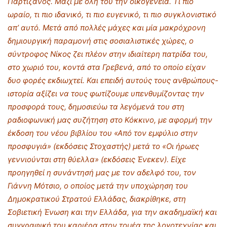
Παρτιζάνος. Μαζί με όλη του την οικογένεια. Τι πιο
ωραίο, τι πιο ιδανικό, τι πιο ευγενικό, τι πιο συγκλονιστικό
απ’ αυτό. Μετά από πολλές μάχες και μία μακρόχρονη
δημιουργική παραμονή στις σοσιαλιστικές χώρες, ο
σύντροφος Νίκος ζει πλέον στην ιδιαίτερη πατρίδα του,
στο χωριό του, κοντά στα Γρεβενά, από το οποίο είχαν
δυο φορές εκδιωχτεί. Και επειδή αυτούς τους ανθρώπους-
ιστορία αξίζει να τους φωτίζουμε υπενθυμίζοντας την
προσφορά τους, δημοσιεύω τα λεγόμενά του στη
ραδιοφωνική μας συζήτηση στο Κόκκινο, με αφορμή την
έκδοση του νέου βιβλίου του «Από τον εμφύλιο στην
προσφυγιά» (εκδόσεις Στοχαστής) μετά το «Οι ήρωες
γεννιούνται στη θύελλα» (εκδόσεις Ένεκεν). Είχε
προηγηθεί η συνάντησή μας με τον αδελφό του, τον
Γιάννη Μότσιο, ο οποίος μετά την υποχώρηση του
Δημοκρατικού Στρατού Ελλάδας, διακρίθηκε, στη
Σοβιετική Ένωση και την Ελλάδα, για την ακαδημαϊκή και
συγγραφική του καριέρα στον τομέα της λογοτεχνίας και