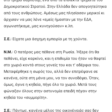
Δημοκρατικού Στρατού. Στην Ελλάδα δεν απογοητεύτηκα
από τους ανθρώπους. Αμέσως μας πλησίασαν μερικοί κι
άρχισαν να μας λένε «εμείς ήμασταν με την ΕΔΑ,
αγωνιστήκαμε, μας κυνηγούσαν» κ.λπ.
Σ.Ε.
: Είχατε μια άσχημη εμπειρία με τη χούντα.
Ν.Μ.
: Ο πατέρας μας πέθανε στη Ρωσία. Ήξερε ότι θα
πεθάνει, είχε καρκίνο, και η επιθυμία του ήταν να θαφτεί
στο χωριό κοντά στους γονείς του και τ’ αδέρφια του.
Μεταφέρθηκε η σωρός του, αλλά δεν επιτρέψανε σε
κανένα, ούτε στη μάνα μου, να τον συνοδέψει. Όταν,
όμως, έγινε η κηδεία, πήγε όλο το χωριό. Μετά τους
φώναξαν όλους στην αστυνομία επειδή πήγαν στην
κηδεία του «συμμορίτη».
Σ.Ε.
: Πάντως, κανένα μέλος της οικογένειάς σας δεν