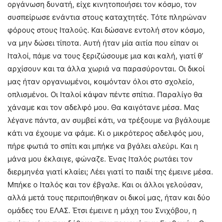
οργάνωση δυνατή, είχε κινητοποιήσει τον κόσμο, τον
συσπείρωσε ενάντια στους καταχτητές. Τότε πληρώναν
φόρους στους Ιταλούς. Και δώσανε εντολή στον κόσμο,
να μην δώσει τίποτα. Αυτή ήταν μία αιτία που είπαν οι
Ιταλοί, πάμε να τους ξεριζώσουμε μια και καλή, γιατί θ’
αρχίσουν και τα άλλα χωριά να παρασύρονται. Οι δικοί
μας ήταν οργανωμένοι, κοιμόνταν όλοι στο σχολείο,
οπλισμένοι. Οι Ιταλοί κάψαν πέντε σπίτια. Παραλίγο θα
χάναμε και τον αδελφό μου. Θα καιγότανε μέσα. Μας
λέγανε πάντα, αν συμβεί κάτι, να τρέξουμε να βγάλουμε
κάτι να έχουμε να φάμε. Κι ο μικρότερος αδελφός μου,
πήρε φωτιά το σπίτι και μπήκε να βγάλει αλεύρι. Και η
μάνα μου έκλαιγε, φώναζε. Ένας Ιταλός ρωτάει τον
διερμηνέα γιατί κλαίει; Λέει γιατί το παιδί της έμεινε μέσα.
Μπήκε ο Ιταλός και τον έβγαλε. Και οι άλλοι γελούσαν,
αλλά μετά τους περιποιήθηκαν οι δικοί μας, ήταν και δύο
ομάδες του ΕΛΑΣ. Έτσι έμεινε η μάχη του Σνιχόβου, η