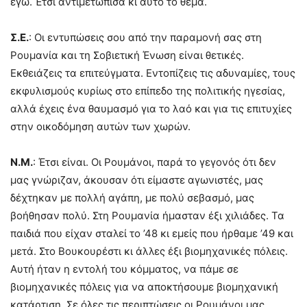
εγώ. Έτσι αντιμετώπισα κι αυτό το θέμα.
Σ.Ε.
: Οι εντυπώσεις σου από την παραμονή σας στη
Ρουμανία και τη Σοβιετική Ένωση είναι θετικές.
Εκθειάζεις τα επιτεύγματα. Εντοπίζεις τις αδυναμίες, τους
εκφυλισμούς κυρίως στο επίπεδο της πολιτικής ηγεσίας,
αλλά έχεις ένα θαυμασμό για το λαό και για τις επιτυχίες
στην οικοδόμηση αυτών των χωρών.
Ν.Μ.
: Έτσι είναι. Οι Ρουμάνοι, παρά το γεγονός ότι δεν
μας γνώριζαν, άκουσαν ότι είμαστε αγωνιστές, μας
δέχτηκαν με πολλή αγάπη, με πολύ σεβασμό, μας
βοήθησαν πολύ. Στη Ρουμανία ήμασταν έξι χιλιάδες. Τα
παιδιά που είχαν σταλεί το ’48 κι εμείς που ήρθαμε ’49 και
μετά. Στο Βουκουρέστι κι άλλες έξι βιομηχανικές πόλεις.
Αυτή ήταν η εντολή του κόμματος, να πάμε σε
βιομηχανικές πόλεις για να αποκτήσουμε βιομηχανική
κατάρτιση. Σε όλες τις περιπτώσεις οι Ρουμάνοι μας