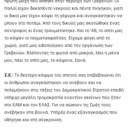
πρώτη μάχη που δόθηκε στην περιοχή των Γρεβενών. Οι
Ιταλοί είχαν δεκαπέντε νεκρούς και πέντε πνίγηκαν, γιατί
οι δικοί μας είχαν κόψει τη γέφυρα και αναγκάστηκαν να
μπουν στο ποτάμι. Από τους δικούς μας σκοτώθηκε ένας
σύντροφος κι ένας τραυματίστηκε. Και το ’46, το σπίτι μας
το κάψαν οι ταγματασφαλίτες. Είχαμε φύγει από το
χωριό, γιατί μας ειδοποίησαν από την οργάνωση των
Γρεβενών. Βλέποντας τη φωτιά από μακριά, λέει η μάνα
μου, πάει το σπίτι μας, το κάψανε, ξανά.
Σ.Ε.
: Το δεύτερο κάψιμο του σπιτιού σας επιβεβαιώνει ότι
οι άνθρωποι αναγκάστηκαν να ανέβουν και να
πολεμήσουν στις τάξεις του Δημοκρατικού Στρατού επειδή
υπήρχε μεγάλη τρομοκρατία εναντίον εκείνων που ήταν
στο ΕΑΜ και τον ΕΛΑΣ. Για να σώσουν τις ζωές τους
ανέβηκαν στα βουνά. Υπήρξε ένας εξαναγκασμός που
οδήγησε και στη σύγκρουση.