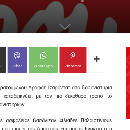
ω
Viber
WhatsApp
Pinterest
κρατούμενου Αραφάτ Τζαραντάτ από βασανιστήρια
ι καταδεικνύει, με τον πιο ξεκάθαρο τρόπο, το
ανιστηρίων.
ς ασφαλείας βασάνιζαν χιλιάδες Παλαιστίνιους
εκτιμήσεις της Δημόσιας Επιτροπής Ενάντια στα