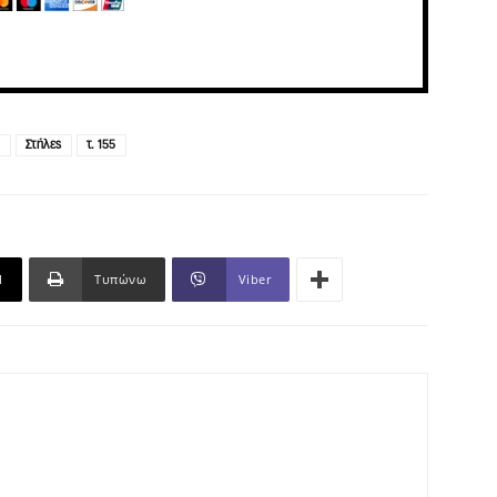
3
Στήλες
τ. 155
l
Τυπώνω
Viber