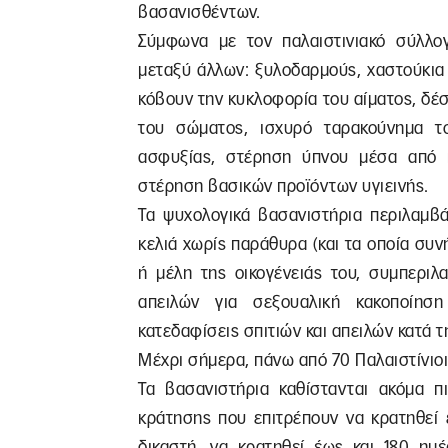
βασανισθέντων.
Σύμφωνα με τον παλαιστινιακό σύλλ
μεταξύ άλλων: ξυλοδαρμούς, χαστούκια 
κόβουν την κυκλοφορία του αίματος, δέσ
του σώματος, ισχυρό ταρακούνημα τ
ασφυξίας, στέρηση ύπνου μέσα από π
στέρηση βασικών προϊόντων υγιεινής.
Τα ψυχολογικά βασανιστήρια περιλαμβ
κελιά χωρίς παράθυρα (και τα οποία συν
ή μέλη της οικογένειάς του, συμπερι
απειλών για σεξουαλική κακοποίησ
κατεδαφίσεις σπιτιών και απειλών κατά τ
Μέχρι σήμερα, πάνω από 70 Παλαιστίνιοι
Τα βασανιστήρια καθίστανται ακόμα π
κράτησης που επιτρέπουν να κρατηθεί 
δικαστή, να κρατηθεί έως και 180 ημ