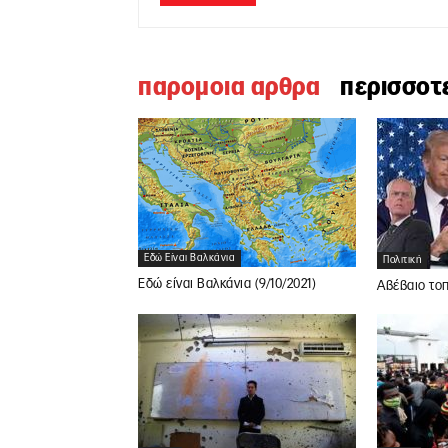
παρομοια αρθρα
περισσοτ
Εδώ Είναι Βαλκάνια
Πολιτική
Εδώ είναι Βαλκάνια (9/10/2021)
Αβέβαιο τοπ