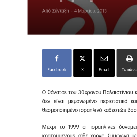
Από
Σύνταξη
-
4 Μαρτίου, 2013
Facebook
X
Email
Τυπών
Ο θάνατος του 30χρονου Παλαιστίνιου 
δεν είναι μεμονωμένο περιστατικό κα
θεσμοποιημένο ισραηλινό καθεστώς βασ
Μέχρι το 1999 οι ισραηλινές δυνάμει
κρατούμενους κάθε χρόνο. Σύμφωνα με 