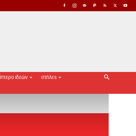
ίπτερο ιδεών
στήλες