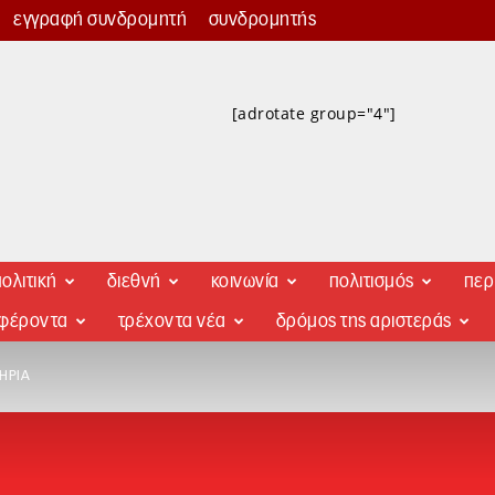
εγγραφή συνδρομητή
συνδρομητής
[adrotate group="4"]
ολιτική
διεθνή
κοινωνία
πολιτισμός
περ
αφέροντα
τρέχοντα νέα
δρόμος της αριστεράς
ΉΡΙΑ