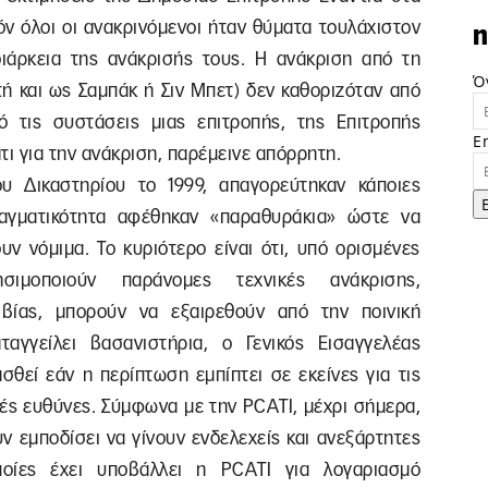
όν όλοι οι ανακρινόμενοι ήταν θύματα τουλάχιστον
n
ιάρκεια της ανάκρισής τους. Η ανάκριση από τη
Ό
ή και ως Σαμπάκ ή Σιν Μπετ) δεν καθοριζόταν από
ό τις συστάσεις μιας επιτροπής, της Επιτροπής
E
τι για την ανάκριση, παρέμεινε απόρρητη.
 Δικαστηρίου το 1999, απαγορεύτηκαν κάποιες
αγματικότητα αφέθηκαν «παραθυράκια» ώστε να
ν νόμιμα. Το κυριότερο είναι ότι, υπό ορισμένες
ιμοποιούν παράνομες τεχνικές ανάκρισης,
βίας, μπορούν να εξαιρεθούν από την ποινική
αγγείλει βασανιστήρια, ο Γενικός Εισαγγελέας
σθεί εάν η περίπτωση εμπίπτει σε εκείνες για τις
ικές ευθύνες. Σύμφωνα με την PCATI, μέχρι σήμερα,
ν εμποδίσει να γίνουν ενδελεχείς και ανεξάρτητες
ποίες έχει υποβάλλει η PCATI για λογαριασμό