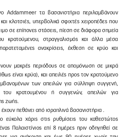
ογο Addammeer τα βασανιστήρια περιλαμβάνουν
και κλοτσιές, υπερβολικά σφιχτές χειροπέδες που
ιμο σε επίπονες στάσεις, πίεση σε διάφορα σημεία
ου κρατούμενου, στραγγαλισμός και άλλα μέσα
αρατεταμένες ανακρίσεις, έκθεση σε κρύο και
άνουν μακρές περιόδους σε απομόνωση σε μικρά
ήθως είναι κρύα), και απειλές προς τον κρατούμενο
λαμβανομένων των απειλών για σύλληψη συγγενή,
η του κρατουμένου ή συγγενών, απειλών για
ης ζωής.
 έχουν πεθάνει από ισραηλινά βασανιστήρια .
ιο εύκολα χάρις στις ρυθμίσεις του καθεστώτος
ένας Παλαιστίνιος επί 8 ημέρες πριν οδηγηθεί σε
έρες για ανάκριση και έως 90 ημέρες χωρίς την