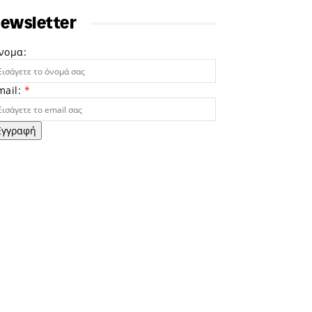
ewsletter
νομα:
mail:
*
Εγγραφή