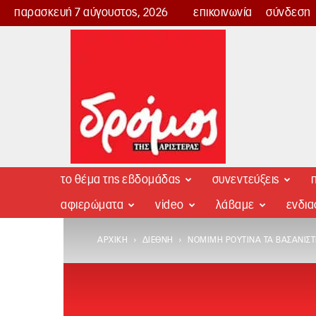
παρασκευή 7 αύγουστος, 2026
επικοινωνία
σύνδεση
Δρόμος
της
Αριστεράς
το θέμα της εβδομάδας
συνεντεύξεις
π
αφιερώματα
video
λάβαμε
ενδι
ΑΡΧΙΚΉ
ΔΙΕΘΝΉ
ΝΌΜΙΜΗ ΡΟΥΤΊΝΑ ΤΑ ΒΑΣΑΝΙΣΤ