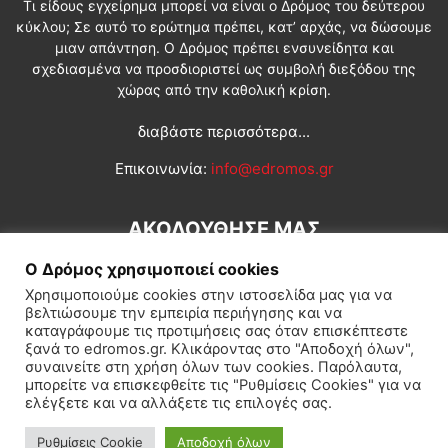
Τι είδους εγχείρημα μπορεί να είναι ο Δρόμος του δεύτερου
κύκλου; Σε αυτό το ερώτημα πρέπει, κατ’ αρχάς, να δώσουμε
μιαν απάντηση. Ο Δρόμος πρέπει ενσυνείδητα και
σχεδιασμένα να προσδιοριστεί ως συμβολή διεξόδου της
χώρας από την καθολική κρίση.
διαβάστε περισσότερα...
Επικοινωνία:
info@edromos.gr
ΑΚΟΛΟΥΘΗΣΕ ΜΑΣ
Ο Δρόμος χρησιμοποιεί cookies
Χρησιμοποιούμε cookies στην ιστοσελίδα μας για να
βελτιώσουμε την εμπειρία περιήγησης και να
καταγράφουμε τις προτιμήσεις σας όταν επισκέπτεστε
ξανά το edromos.gr. Κλικάροντας στο "Αποδοχή όλων",
συναινείτε στη χρήση όλων των cookies. Παρόλαυτα,
Εγγραφή συνδρομητή
Πολιτική
Διεθνή
Κοινωνία
μπορείτε να επισκεφθείτε τις "Ρυθμίσεις Cookies" για να
ελέγξετε και να αλλάξετε τις επιλογές σας.
Πολιτισμός
Αφιερώματα
Ρυθμίσεις Cookie
Αποδοχή όλων