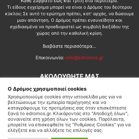
Κάθε Σάββατο έως και Τρίτη στα περίπτερα.
Τι είδους εγχείρημα μπορεί να είναι ο Δρόμος του δεύτερου
κύκλου; Σε αυτό το ερώτημα πρέπει, κατ’ αρχάς, να δώσουμε
μιαν απάντηση. Ο Δρόμος πρέπει ενσυνείδητα και
σχεδιασμένα να προσδιοριστεί ως συμβολή διεξόδου της
χώρας από την καθολική κρίση.
διαβάστε περισσότερα...
Επικοινωνία:
info@edromos.gr
ΑΚΟΛΟΥΘΗΣΕ ΜΑΣ
Ο Δρόμος χρησιμοποιεί cookies
Χρησιμοποιούμε cookies στην ιστοσελίδα μας για να
βελτιώσουμε την εμπειρία περιήγησης και να
καταγράφουμε τις προτιμήσεις σας όταν επισκέπτεστε
ξανά το edromos.gr. Κλικάροντας στο "Αποδοχή όλων",
συναινείτε στη χρήση όλων των cookies. Παρόλαυτα,
Εγγραφή συνδρομητή
Πολιτική
Διεθνή
Κοινωνία
μπορείτε να επισκεφθείτε τις "Ρυθμίσεις Cookies" για να
ελέγξετε και να αλλάξετε τις επιλογές σας.
Πολιτισμός
Αφιερώματα