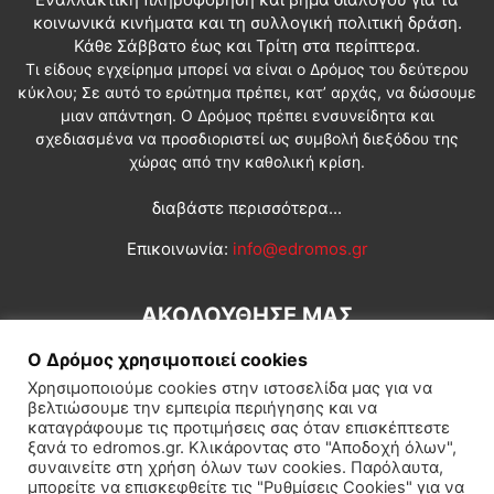
κοινωνικά κινήματα και τη συλλογική πολιτική δράση.
Κάθε Σάββατο έως και Τρίτη στα περίπτερα.
Τι είδους εγχείρημα μπορεί να είναι ο Δρόμος του δεύτερου
κύκλου; Σε αυτό το ερώτημα πρέπει, κατ’ αρχάς, να δώσουμε
μιαν απάντηση. Ο Δρόμος πρέπει ενσυνείδητα και
σχεδιασμένα να προσδιοριστεί ως συμβολή διεξόδου της
χώρας από την καθολική κρίση.
διαβάστε περισσότερα...
Επικοινωνία:
info@edromos.gr
ΑΚΟΛΟΥΘΗΣΕ ΜΑΣ
Ο Δρόμος χρησιμοποιεί cookies
Χρησιμοποιούμε cookies στην ιστοσελίδα μας για να
βελτιώσουμε την εμπειρία περιήγησης και να
καταγράφουμε τις προτιμήσεις σας όταν επισκέπτεστε
ξανά το edromos.gr. Κλικάροντας στο "Αποδοχή όλων",
συναινείτε στη χρήση όλων των cookies. Παρόλαυτα,
Εγγραφή συνδρομητή
Πολιτική
Διεθνή
Κοινωνία
μπορείτε να επισκεφθείτε τις "Ρυθμίσεις Cookies" για να