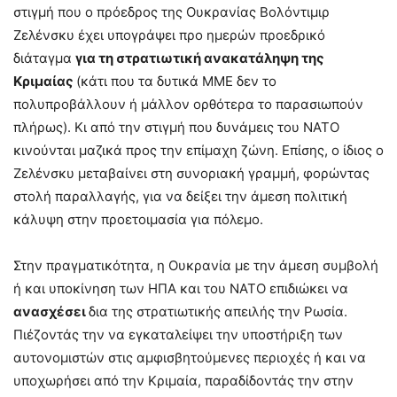
στιγμή που ο πρόεδρος της Ουκρανίας Βολόντιμιρ
Ζελένσκυ έχει υπογράψει προ ημερών προεδρικό
διάταγμα
για τη στρατιωτική ανακατάληψη της
Κριμαίας
(κάτι που τα δυτικά ΜΜΕ δεν το
πολυπροβάλλουν ή μάλλον ορθότερα το παρασιωπούν
πλήρως). Κι από την στιγμή που δυνάμεις του ΝΑΤΟ
κινούνται μαζικά προς την επίμαχη ζώνη. Επίσης, ο ίδιος ο
Ζελένσκυ μεταβαίνει στη συνοριακή γραμμή, φορώντας
στολή παραλλαγής, για να δείξει την άμεση πολιτική
κάλυψη στην προετοιμασία για πόλεμο.
Στην πραγματικότητα, η Ουκρανία με την άμεση συμβολή
ή και υποκίνηση των ΗΠΑ και του ΝΑΤΟ επιδιώκει να
ανασχέσει
δια της στρατιωτικής απειλής την Ρωσία.
Πιέζοντάς την να εγκαταλείψει την υποστήριξη των
αυτονομιστών στις αμφισβητούμενες περιοχές ή και να
υποχωρήσει από την Κριμαία, παραδίδοντάς την στην