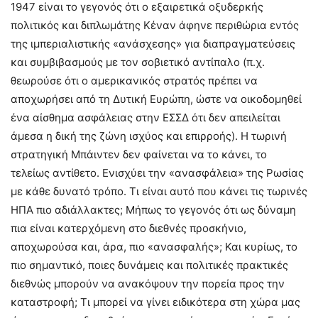
1947 είναι το γεγονός ότι ο εξαιρετικά οξυδερκής
πολιτικός και διπλωμάτης Κέναν άφηνε περιθώρια εντός
της ιμπεριαλιστικής «ανάσχεσης» για διαπραγματεύσεις
και συμβιβασμούς με τον σοβιετικό αντίπαλο (π.χ.
θεωρούσε ότι ο αμερικανικός στρατός πρέπει να
αποχωρήσει από τη Δυτική Ευρώπη, ώστε να οικοδομηθεί
ένα αίσθημα ασφάλειας στην ΕΣΣΔ ότι δεν απειλείται
άμεσα η δική της ζώνη ισχύος και επιρροής). Η τωρινή
στρατηγική Μπάιντεν δεν φαίνεται να το κάνει, το
τελείως αντίθετο. Ενισχύει την «ανασφάλεια» της Ρωσίας
με κάθε δυνατό τρόπο. Τι είναι αυτό που κάνει τις τωρινές
ΗΠΑ πιο αδιάλλακτες; Μήπως το γεγονός ότι ως δύναμη
πια είναι κατερχόμενη στο διεθνές προσκήνιο,
αποχωρούσα και, άρα, πιο «ανασφαλής»; Και κυρίως, το
πιο σημαντικό, ποιες δυνάμεις και πολιτικές πρακτικές
διεθνώς μπορούν να ανακόψουν την πορεία προς την
καταστροφή; Τι μπορεί να γίνει ειδικότερα στη χώρα μας