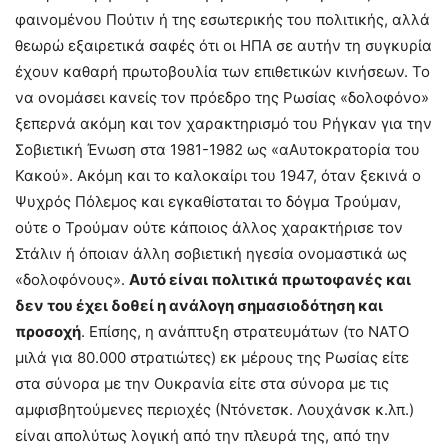
φαινομένου Πούτιν ή της εσωτερικής του πολιτικής, αλλά
θεωρώ εξαιρετικά σαφές ότι οι ΗΠΑ σε αυτήν τη συγκυρία
έχουν καθαρή πρωτοβουλία των επιθετικών κινήσεων. Το
να ονομάσει κανείς τον πρόεδρο της Ρωσίας «δολοφόνο»
ξεπερνά ακόμη και τον χαρακτηρισμό του Ρήγκαν για την
Σοβιετική Ένωση στα 1981-1982 ως «αΑυτοκρατορία του
Κακού». Ακόμη και το καλοκαίρι του 1947, όταν ξεκινά ο
Ψυχρός Πόλεμος και εγκαθίσταται το δόγμα Τρούμαν,
ούτε ο Τρούμαν ούτε κάποιος άλλος χαρακτήρισε τον
Στάλιν ή όποιαν άλλη σοβιετική ηγεσία ονομαστικά ως
«δολοφόνους».
Αυτό είναι πολιτικά πρωτοφανές και
δεν του έχει δοθεί η ανάλογη σημασιοδότηση και
προσοχή
. Επίσης, η ανάπτυξη στρατευμάτων (το ΝΑΤΟ
μιλά για 80.000 στρατιώτες) εκ μέρους της Ρωσίας είτε
στα σύνορα με την Ουκρανία είτε στα σύνορα με τις
αμφισβητούμενες περιοχές (Ντόνετσκ. Λουχάνσκ κ.λπ.)
είναι απολύτως λογική από την πλευρά της, από την