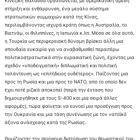
Κινεζική Θάλασσα οργανώνεται, με αμερικανική άμεση
στήριξη και ενθάρρυνση, ένα μεγάλο σύστημα
στρατιωτικών συμμαχιών κατά της Κίνας,
περιλαμβάνοντας ισχυρά κράτη όπως η Αυστραλία, το
Βιετνάμ, οι Φιλιππίνες, η Ιαπωνία κ.λπ. Μέσα σε όλα αυτά,
η Τουρκία ως περιφερειακή δύναμη βρίσκει άλλη μια
σπουδαία ευκαιρία για να αναβαθμισθεί περαιτέρω
πολιτικοστρατιωτικά στην ευρασιατική ζώνη, έχοντας μια
σχεδόν «υποδειγματική» διπλωματική και πολιτική
ταλάντευση ως «επιτήδειος ουδέτερος». Παίζοντας μια
προς τη Ρωσία και μια προς το ΝΑΤΟ, από το οποίο δεν
έχει ποτέ ριζικά αποκοπεί (παρά την ένταση που
δημιουργήθηκε με τους S-400 και μια σειρά άλλες
αφορμές), τώρα φαίνεται να ευνοεί μια προσέγγιση προς
την Ουκρανία και μια τάση συνένωσης με τον νατοϊκό
άξονα ανάσχεσης κατά της Ρωσίας.
Θυμίζοντας την περίφημη διατύπωση του θεωρητικού του