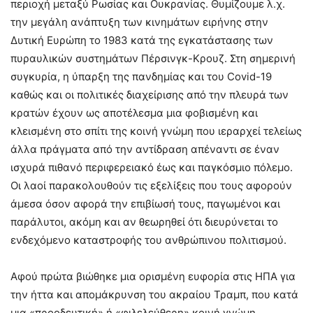
περιοχή μεταξύ Ρωσίας και Ουκρανίας. Θυμίζουμε λ.χ.
την μεγάλη ανάπτυξη των κινημάτων ειρήνης στην
Δυτική Ευρώπη το 1983 κατά της εγκατάστασης των
πυραυλικών συστημάτων Πέρσινγκ-Κρουζ. Στη σημερινή
συγκυρία, η ύπαρξη της πανδημίας και του Covid-19
καθώς και οι πολιτικές διαχείρισης από την πλευρά των
κρατών έχουν ως αποτέλεσμα μια φοβισμένη και
κλεισμένη στο σπίτι της κοινή γνώμη που ιεραρχεί τελείως
άλλα πράγματα από την αντίδραση απέναντι σε έναν
ισχυρά πιθανό περιφερειακό έως και παγκόσμιο πόλεμο.
Οι λαοί παρακολουθούν τις εξελίξεις που τους αφορούν
άμεσα όσον αφορά την επιβίωσή τους, παγωμένοι και
παράλυτοι, ακόμη και αν θεωρηθεί ότι διευρύνεται το
ενδεχόμενο καταστροφής του ανθρώπινου πολιτισμού.
Αφού πρώτα βιώθηκε μια ορισμένη ευφορία στις ΗΠΑ για
την ήττα και απομάκρυνση του ακραίου Τραμπ, που κατά
μια «προοδευτική» ή «φιλελεύθερη» κοινή γνώμη