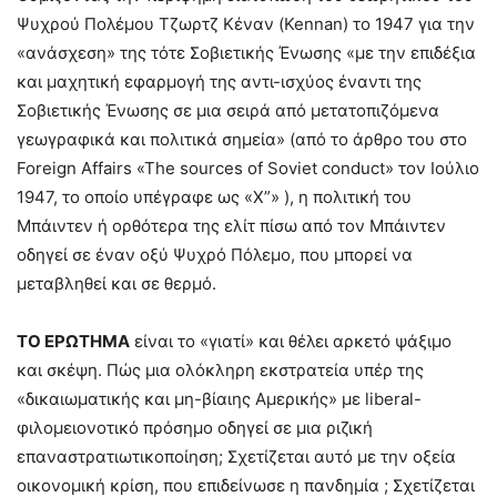
Ψυχρού Πολέμου Τζωρτζ Κέναν (Kennan) το 1947 για την
«ανάσχεση» της τότε Σοβιετικής Ένωσης «με την επιδέξια
και μαχητική εφαρμογή της αντι-ισχύος έναντι της
Σοβιετικής Ένωσης σε μια σειρά από μετατοπιζόμενα
γεωγραφικά και πολιτικά σημεία» (από το άρθρο του στο
Foreign Affairs «The sources of Soviet conduct» τον Ιούλιο
1947, το οποίο υπέγραφε ως «Χ”» ), η πολιτική του
Μπάιντεν ή ορθότερα της ελίτ πίσω από τον Μπάιντεν
οδηγεί σε έναν οξύ Ψυχρό Πόλεμο, που μπορεί να
μεταβληθεί και σε θερμό.
ΤΟ ΕΡΩΤΗΜΑ
είναι το «γιατί» και θέλει αρκετό ψάξιμο
και σκέψη. Πώς μια ολόκληρη εκστρατεία υπέρ της
«δικαιωματικής και μη-βίαιης Αμερικής» με liberal-
φιλομειονοτικό πρόσημο οδηγεί σε μια ριζική
επαναστρατιωτικοποίηση; Σχετίζεται αυτό με την οξεία
οικονομική κρίση, που επιδείνωσε η πανδημία ; Σχετίζεται