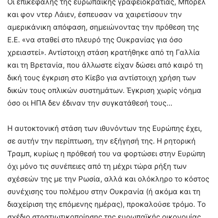
Οι επικεφαλής της ευρωπαϊκής γραφειοκρατίας, Μπορέλ
και φον ντερ Λάιεν, έσπευσαν να χαιρετίσουν την
αμερικάνικη απόφαση, σημειώνοντας την πρόθεση της
Ε.Ε. «να σταθεί στο πλευρό της Ουκρανίας για όσο
χρειαστεί». Αντίστοιχη στάση κρατήθηκε από τη Γαλλία
και τη Βρετανία, που άλλωστε είχαν δώσει από καιρό τη
δική τους έγκριση στο Κίεβο για αντίστοιχη χρήση των
δικών τους οπλικών συστημάτων. Έγκριση χωρίς νόημα
όσο οι ΗΠΑ δεν έδιναν την συγκατάθεσή τους…
Η αυτοκτονική στάση των ιθυνόντων της Ευρώπης έχει,
σε αυτήν την περίπτωση, την εξήγησή της. Η ρητορική
Τραμπ, κυρίως η πρόθεσή του να φορτώσει στην Ευρώπη
όχι μόνο τις συνέπειες από τη μέχρι τώρα ρήξη των
σχέσεών της με την Ρωσία, αλλά και ολόκληρο το κόστος
συνέχισης του πολέμου στην Ουκρανία (ή ακόμα και τη
διαχείριση της επόμενης ημέρας), προκαλούσε τρόμο. Το
σχέδιο στρατιωτικοποίησης της ευρωπαϊκής οικονομίας