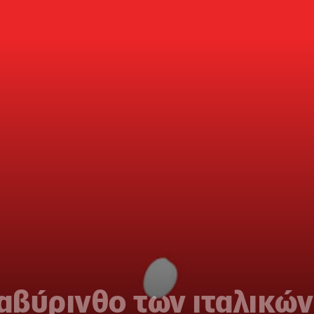
αβύρινθο των ιταλικώ