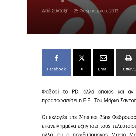
Από
Σύνταξη
-
25 Φεβρουαρίου, 2013
Facebook
X
Email
Τυπών
Φαβορί το PD, αλλά όποιος και αν 
προαποφασίσει η Ε.Ε.. Του Μάρκο Σαντο
Οι εκλογές της 24ης και 25ης Φεβρουαρ
επανειλημμένα εξηγήσει τους τελευταί
αλλά και ο πρωθυπουργός Μάριο Μόν