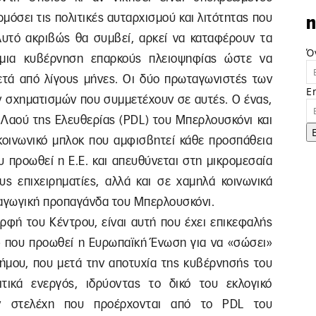
όσει τις πολιτικές αυταρχισμού και λιτότητας που
n
υτό ακριβώς θα συμβεί, αρκεί να καταφέρουν τα
Ό
 μια κυβέρνηση επαρκούς πλειοψηφίας ώστε να
τά από λίγους μήνες. Οι δύο πρωταγωνιστές των
E
ών σχηματισμών που συμμετέχουν σε αυτές. Ο ένας,
 Λαού της Ελευθερίας (PDL) του Μπερλουσκόνι και
κοινωνικό μπλοκ που αμφισβητεί κάθε προσπάθεια
 προωθεί η Ε.Ε. και απευθύνεται στη μικρομεσαία
υς επιχειρηματίες, αλλά και σε χαμηλά κοινωνικά
αγωγική προπαγάνδα του Μπερλουσκόνι.
ορφή του Κέντρου, είναι αυτή που έχει επικεφαλής
 που προωθεί η Ευρωπαϊκή Ένωση για να «σώσει»
δήμου, που μετά την αποτυχία της κυβέρνησής του
τικά ενεργός, ιδρύοντας το δικό του εκλογικό
υν στελέχη που προέρχονται από το PDL του