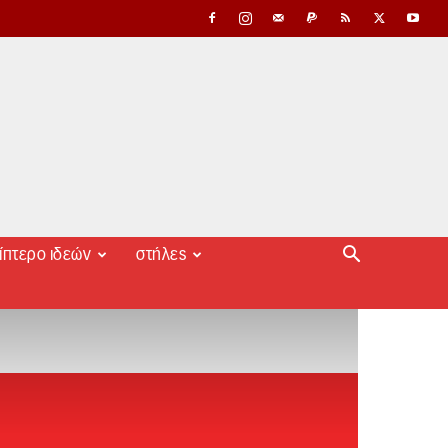
ίπτερο ιδεών
στήλες