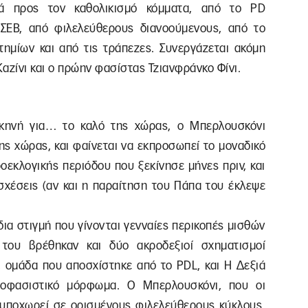
κά προς τον καθολικισμό κόμματα, από το PD
 ΣΕΒ, από φιλελεύθερους διανοούμενους, από το
τημίων και από τις τράπεζες. Συνεργάζεται ακόμη
αζίνι και ο πρώην φασίστας Τζιανφράνκο Φίνι.
κηνή για… το καλό της χώρας, ο Μπερλουσκόνι
της χώρας, και φαίνεται να εκπροσωπεί το μοναδικό
οεκλογικής περιόδου που ξεκίνησε μήνες πριν, και
σχέσεις (αν και η παραίτηση του Πάπα του έκλεψε
ια στιγμή που γίνονται γενναίες περικοπές μισθών
 του βρέθηκαν και δύο ακροδεξιοί σχηματισμοί
, ομάδα που αποσχίστηκε από το PDL, και Η Δεξιά
εοφασιστικό μόρφωμα. Ο Μπερλουσκόνι, που οι
 υποχωρεί σε ορισμένους φιλελεύθερους κύκλους,