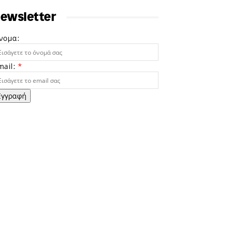
ewsletter
νομα:
mail:
*
Εγγραφή