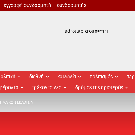
εγγραφή συνδρομητή
συνδρομητής
[adrotate group="4"]
ολιτική
διεθνή
κοινωνία
πολιτισμός
περ
αφέροντα
τρέχοντα νέα
δρόμος της αριστεράς
ΙΤΑΛΙΚΏΝ ΕΚΛΟΓΏΝ