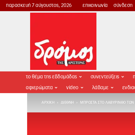
παρασκευή 7 αύγουστος, 2026
επικοινωνία
σύνδεση
Δρόμος
της
Αριστεράς
το θέμα της εβδομάδας
συνεντεύξεις
π
αφιερώματα
video
λάβαμε
ενδι
ΑΡΧΙΚΉ
ΔΙΕΘΝΉ
ΜΠΡΟΣΤΆ ΣΤΟ ΛΑΒΎΡΙΝΘΟ ΤΩΝ 