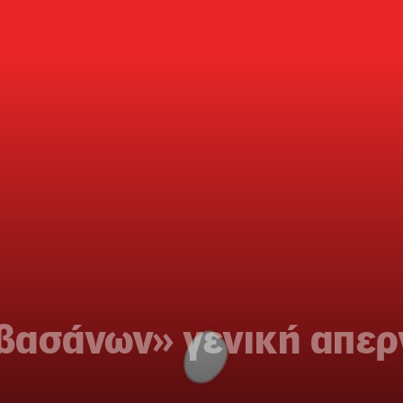
ασάνων» γενική απεργ