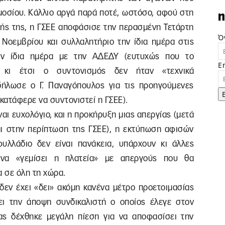
μοσίου. Κάλλιο αργά παρά ποτέ, ωστόσο, αφού στη
n
σής της, η ΓΣΕΕ αποφάσισε την περασμένη Τετάρτη
Ό
6 Νοεμβρίου και συλλαλητήριο την ίδια ημέρα στις
την ίδια ημέρα με την ΑΔΕΔΥ (ευτυχώς που το
E
 κι έτσι ο συντονισμός δεν ήταν «τεχνικά
ήλωσε ο Γ. Παναγόπουλος για τις προηγούμενες
 κατάφερε να συντονιστεί η ΓΣΕΕ).
ναι ευχολόγιο, και η προκήρυξη μιας απεργίας (μετά
ι στην περίπτωση της ΓΣΕΕ), η εκτύπωση αφισών
υλλάδιο δεν είναι πανάκεια, υπάρχουν κι άλλες
α να «γεμίσει η πλατεία» με απεργούς που θα
 σε όλη τη χώρα.
 δεν έχει «δει» ακόμη κανένα μέτρο προετοιμασίας
ει την άποψη συνδικαλιστή ο οποίος έλεγε στον
ας δέχθηκε μεγάλη πίεση για να αποφασίσει την