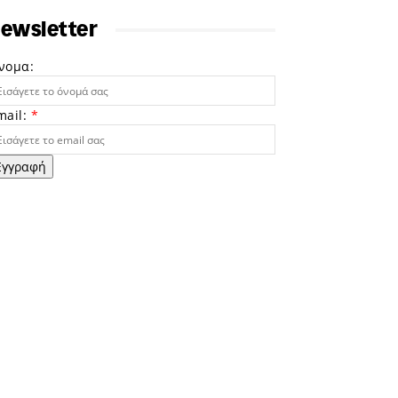
ewsletter
νομα:
mail:
*
Εγγραφή