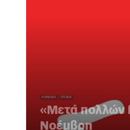
ΚΟΙΝΩΝΊΑ
ΕΡΓΑΣΊΑ
«Μετά πολλών β
Νοέμβρη