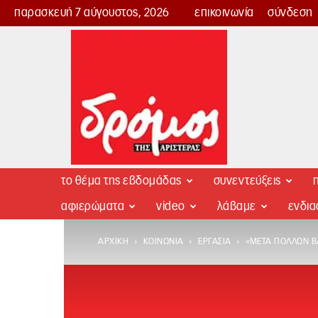
παρασκευή 7 αύγουστος, 2026
επικοινωνία
σύνδεση
Δρόμος
της
Αριστεράς
το θέμα της εβδομάδας
συνεντεύξεις
π
αφιερώματα
video
λάβαμε
ενδι
ΑΡΧΙΚΉ
ΚΟΙΝΩΝΊΑ
ΕΡΓΑΣΊΑ
«ΜΕΤΆ ΠΟΛΛΏΝ Β