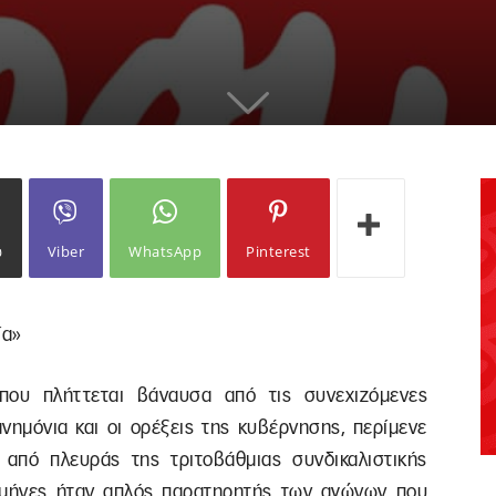
ω
Viber
WhatsApp
Pinterest
ία»
που πλήττεται βάναυσα από τις συνεχιζόμενες
μνημόνια και οι ορέξεις της κυβέρνησης, περίμενε
 από πλευράς της τριτοβάθμιας συνδικαλιστικής
 μήνες ήταν απλός παρατηρητής των αγώνων που