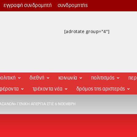
εγγραφή συνδρομητή
συνδρομητής
[adrotate group="4"]
ολιτική
διεθνή
κοινωνία
πολιτισμός
περ
αφέροντα
τρέχοντα νέα
δρόμος της αριστεράς
ΑΣΆΝΩΝ» ΓΕΝΙΚΉ ΑΠΕΡΓΊΑ ΣΤΙΣ 6 ΝΟΈΜΒΡΗ