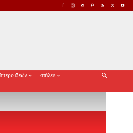
ίπτερο ιδεών
στήλες