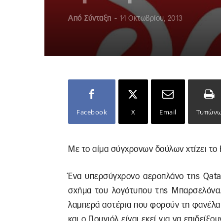
Από
Σύνταξη
-
14 Οκτωβρίου, 2013
Facebook
X
Email
Τυπών
Με το αίμα σύγχρονων δούλων χτίζει το 
Ένα υπερσύγχρονο αεροπλάνο της Qatar
σχήμα του λογότυπου της Μπαρσελόνα.
λαμπερά αστέρια που φορούν τη φανέλα τ
και ο Πουγιόλ είναι εκεί για να επιδείξ