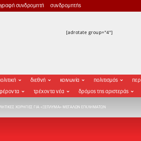
γγραφή συνδρομητή
συνδρομητής
[adrotate group="4"]
ολιτική
διεθνή
κοινωνία
πολιτισμός
περ
αφέροντα
τρέχοντα νέα
δρόμος της αριστεράς
ΛΗΤΙΚΈΣ ΧΟΡΗΓΊΕΣ ΓΙΑ «ΞΈΠΛΥΜΑ» ΜΕΓΆΛΩΝ ΕΓΚΛΗΜΆΤΩΝ