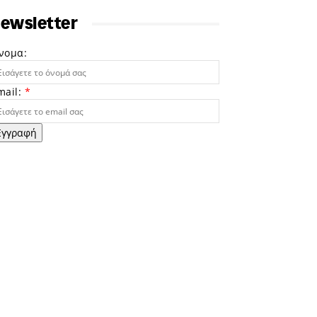
ewsletter
νομα:
mail:
*
Εγγραφή