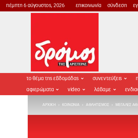
πέμπτη 6 αύγουστος, 2026
επικοινωνία
σύνδεση
ε
Δρόμος
της
Αριστεράς
το θέμα της εβδομάδας
συνεντεύξεις
π
αφιερώματα
video
λάβαμε
ενδι
ΑΡΧΙΚΉ
ΚΟΙΝΩΝΊΑ
ΑΘΛΗΤΙΣΜΌΣ
ΜΕΓΆΛΕΣ ΑΘ