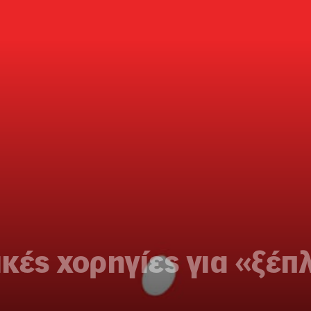
κές χορηγίες για «ξέ