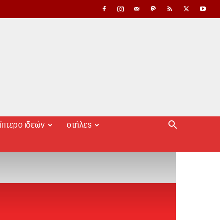
ίπτερο ιδεών
στήλες