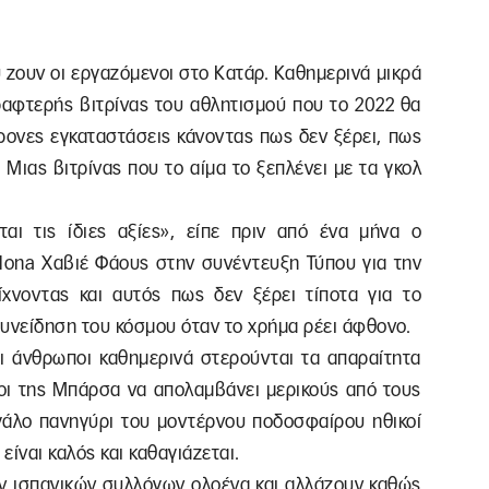
υ ζουν οι εργαζόμενοι στο Κατάρ. Καθημερινά μικρά
ραφτερής βιτρίνας του αθλητισμού που το 2022 θα
χρονες εγκαταστάσεις κάνοντας πως δεν ξέρει, πως
 Μιας βιτρίνας που το αίμα το ξεπλένει με τα γκολ
αι τις ίδιες αξίες», είπε πριν από ένα μήνα ο
elona Χαβιέ Φάους στην συνέντευξη Τύπου για την
χνοντας και αυτός πως δεν ξέρει τίποτα για το
συνείδηση του κόσμου όταν το χρήμα ρέει άφθονο.
 άνθρωποι καθημερινά στερούνται τα απαραίτητα
λοι της Μπάρσα να απολαμβάνει μερικούς από τους
εγάλο πανηγύρι του μοντέρνου ποδοσφαίρου ηθικοί
ίναι καλός και καθαγιάζεται.
 ισπανικών συλλόγων ολοένα και αλλάζουν καθώς