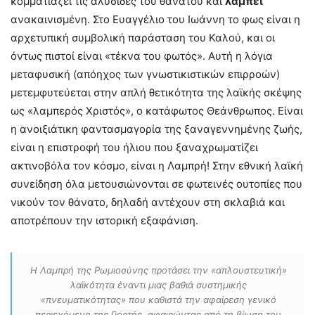
κομματιάζει τις αλυσίδες του θανάτου και
λάμπει
ανακαινισμένη. Στο Ευαγγέλιο του Ιωάννη το φως είναι η
αρχετυπική συμβολική παράσταση του Καλού, και οι
όντως πιστοί είναι «τέκνα του φωτός». Αυτή η λόγια
μεταφυσική (απόηχος των γνωστικιστικών επιρροών)
μετεμφυτεύεται στην απλή θετικότητα της λαϊκής σκέψης
ως «λαμπερός Χριστός», ο κατάφωτος Θεάνθρωπος. Είναι
η ανοιξιάτικη φαντασμαγορία της ξαναγεννημένης ζωής,
είναι η επιστροφή του ήλιου που ξαναχρωματίζει
ακτινοβόλα τον κόσμο, είναι η Λαμπρή! Στην εθνική λαϊκή
συνείδηση όλα μετουσιώνονται σε φωτεινές ουτοπίες που
νικούν τον θάνατο, δηλαδή αντέχουν στη σκλαβιά και
αποτρέπουν την ιστορική εξαφάνιση.
Η Λαμπρή της Ρωμιοσύνης προτάσει την «απλουστευτική»
λαϊκότητα έναντι μιας βαθιά συστημικής
«πνευματικότητας» που καθιστά την αφαίρεση γενικό
περιεχόμενο της Γιορτής, αφαιρώντας από τη βίωση του