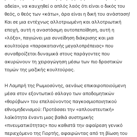
αδεία», να καυχηθεί ο απλός λαός ότι είναι ο δικός του
θεός, ο θεός των «κάτω», άρα είναι η δική του ανάσταση!
Και σε μια εντέχνως αλλοτριωμένη και αλλοτριωτική
εποχή, αυτή η αναστάσιμη αυτοπεποίθηση, αυτή η
«λόξα», παγιώνει μια συνείδηση διάκρισης και μια
κουλτούρα «παρακατιανής μεγαλοπρέπειας» που
συναθροίζεται δυναμικά στους παράγοντες που
ακυρώνουν τη χειραγώγηση μέσω των πιο δραστικών
τομών της μαζικής κουλτούρας.
Η Λαμπρή της Ρωμιοσύνης, αενάως επικαιροποιούμενη
μέσα στον εξοντωτικό σάλαγο των αποδομητικών
«θορύβων» του επελαύνοντος παγκοσμιοποιητικού
εθνομηδενισμού: Προτάσσει την «απλουστευτική»
λαϊκότητα έναντι μιας βαθιά συστημικής
«πνευματικότητας» που καθιστά την αφαίρεση γενικό
περιεχόμενο της Γιορτής, αφαιρώντας από τη βίωση του