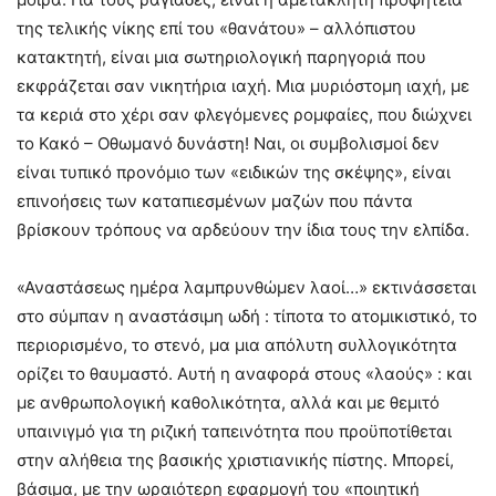
της τελικής νίκης επί του «θανάτου» – αλλόπιστου
κατακτητή, είναι μια σωτηριολογική παρηγοριά που
εκφράζεται σαν νικητήρια ιαχή. Μια μυριόστομη ιαχή, με
τα κεριά στο χέρι σαν φλεγόμενες ρομφαίες, που διώχνει
το Κακό – Οθωμανό δυνάστη! Ναι, οι συμβολισμοί δεν
είναι τυπικό προνόμιο των «ειδικών της σκέψης», είναι
επινοήσεις των καταπιεσμένων μαζών που πάντα
βρίσκουν τρόπους να αρδεύουν την ίδια τους την ελπίδα.
«Αναστάσεως ημέρα λαμπρυνθώμεν λαοί…» εκτινάσσεται
στο σύμπαν η αναστάσιμη ωδή : τίποτα το ατομικιστικό, το
περιορισμένο, το στενό, μα μια απόλυτη συλλογικότητα
ορίζει το θαυμαστό. Αυτή η αναφορά στους «λαούς» : και
με ανθρωπολογική καθολικότητα, αλλά και με θεμιτό
υπαινιγμό για τη ριζική ταπεινότητα που προϋποτίθεται
στην αλήθεια της βασικής χριστιανικής πίστης. Μπορεί,
βάσιμα, με την ωραιότερη εφαρμογή του «ποιητική