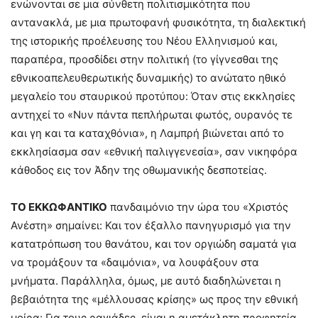
ενώνονται σε μια σύνθετη πολιτισμικότητα που
αντανακλά, με μια πρωτοφανή φυσικότητα, τη διαλεκτική
της ιστορικής προέλευσης του Νέου Ελληνισμού και,
παραπέρα, προσδίδει στην πολιτική (το γίγνεσθαι της
εθνικοαπελευθερωτικής δυναμικής) το ανώτατο ηθικό
μεγαλείο του σταυρικού προτύπου: Όταν στις εκκλησίες
αντηχεί το «Νυν πάντα πεπλήρωται φωτός, ουρανός τε
και γη και τα καταχθόνια», η Λαμπρή βιώνεται από το
εκκλησίασμα σαν «εθνική παλιγγενεσία», σαν νικηφόρα
κάθοδος εις τον Άδην της οθωμανικής δεσποτείας.
ΤΟ ΕΚΚΩΦΑΝΤΙΚΟ
πανδαιμόνιο την ώρα του «Χριστός
Ανέστη» σημαίνει: Και τον έξαλλο πανηγυρισμό για την
κατατρόπωση του θανάτου, και τον οργιώδη σαματά για
να τρομάξουν τα «δαιμόνια», να λουφάξουν στα
μνήματα. Παράλληλα, όμως, με αυτό διαδηλώνεται η
βεβαιότητα της «μέλλουσας κρίσης» ως προς την εθνική
μοίρα: Για τους ραγιάδες, είναι η αμετάκλητη προφητεία