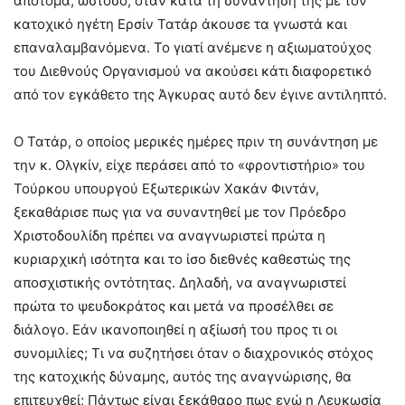
απότομα, ωστόσο, όταν κατά τη συνάντησή της με τον
κατοχικό ηγέτη Ερσίν Τατάρ άκουσε τα γνωστά και
επαναλαμβανόμενα. Το γιατί ανέμενε η αξιωματούχος
του Διεθνούς Οργανισμού να ακούσει κάτι διαφορετικό
από τον εγκάθετο της Άγκυρας αυτό δεν έγινε αντιληπτό.
Ο Τατάρ, ο οποίος μερικές ημέρες πριν τη συνάντηση με
την κ. Ολγκίν, είχε περάσει από το «φροντιστήριο» του
Τούρκου υπουργού Εξωτερικών Χακάν Φιντάν,
ξεκαθάρισε πως για να συναντηθεί με τον Πρόεδρο
Χριστοδουλίδη πρέπει να αναγνωριστεί πρώτα η
κυριαρχική ισότητα και το ίσο διεθνές καθεστώς της
αποσχιστικής οντότητας. Δηλαδή, να αναγνωριστεί
πρώτα το ψευδοκράτος και μετά να προσέλθει σε
διάλογο. Εάν ικανοποιηθεί η αξίωσή του προς τι οι
συνομιλίες; Τι να συζητήσει όταν ο διαχρονικός στόχος
της κατοχικής δύναμης, αυτός της αναγνώρισης, θα
επιτευχθεί; Πάντως είναι ξεκάθαρο πως ενώ η Λευκωσία