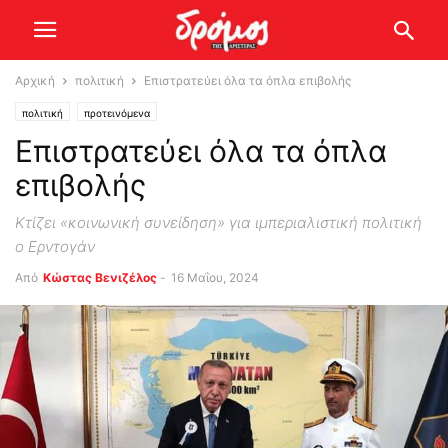
Αρχική
πολιτική
Επιστρατεύει όλα τα όπλα επιβολής
πολιτική
προτεινόμενα
Επιστρατεύει όλα τα όπλα
επιβολής
Κτίζει «κοινωνική συνείδηση» για ιμπεριαλιστική πολιτική
ο Ερντογάν
Από
Κώστας Βενιζέλος
-
16 Μαΐου, 2024