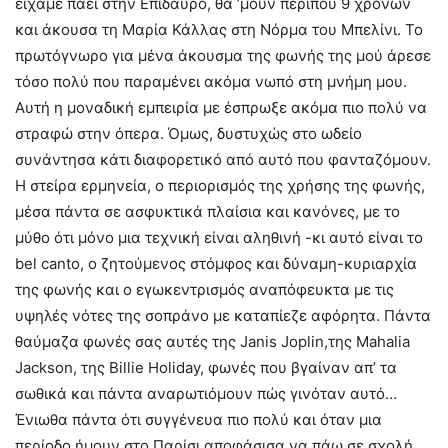
είχαμε πάει στην Επίδαυρο, θα ’μουν περίπου 9 χρόνων
και άκουσα τη Μαρία Κάλλας στη Νόρμα του Μπελίνι. Το
πρωτόγνωρο για μένα άκουσμα της φωνής της μού άρεσε
τόσο πολύ που παραμένει ακόμα νωπό στη μνήμη μου.
Αυτή η μοναδική εμπειρία με έσπρωξε ακόμα πιο πολύ να
στραφώ στην όπερα. Όμως, δυστυχώς στο ωδείο
συνάντησα κάτι διαφορετικό από αυτό που φανταζόμουν.
Η στείρα ερμηνεία, ο περιορισμός της χρήσης της φωνής,
μέσα πάντα σε ασφυκτικά πλαίσια και κανόνες, με το
μύθο ότι μόνο μια τεχνική είναι αληθινή -κι αυτό είναι το
bel canto, ο ζητούμενος στόμφος και δύναμη-κυριαρχία
της φωνής και ο εγωκεντρισμός αναπόφευκτα με τις
υψηλές νότες της σοπράνο με καταπίεζε αφόρητα. Πάντα
θαύμαζα φωνές σας αυτές της Janis Joplin,της Mahalia
Jackson, της Billie Holiday, φωνές που βγαίναν απ’ τα
σωθικά και πάντα αναρωτιόμουν πώς γινόταν αυτό…
Ένιωθα πάντα ότι συγγένευα πιο πολύ και όταν μια
περίοδο ήμουν στο Παρίσι αποφάσισα να πάω σε σχολή