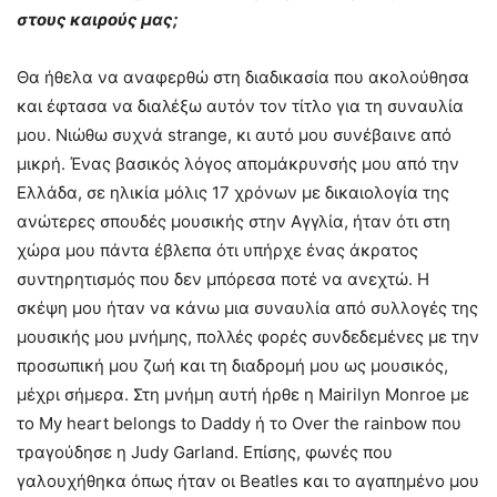
στους καιρούς μας;
Θα ήθελα να αναφερθώ στη διαδικασία που ακολούθησα
και έφτασα να διαλέξω αυτόν τον τίτλο για τη συναυλία
μου. Νιώθω συχνά strange, κι αυτό μου συνέβαινε από
μικρή. Ένας βασικός λόγος απομάκρυνσής μου από την
Ελλάδα, σε ηλικία μόλις 17 χρόνων με δικαιολογία της
ανώτερες σπουδές μουσικής στην Αγγλία, ήταν ότι στη
χώρα μου πάντα έβλεπα ότι υπήρχε ένας άκρατος
συντηρητισμός που δεν μπόρεσα ποτέ να ανεχτώ. Η
σκέψη μου ήταν να κάνω μια συναυλία από συλλογές της
μουσικής μου μνήμης, πολλές φορές συνδεδεμένες με την
προσωπική μου ζωή και τη διαδρομή μου ως μουσικός,
μέχρι σήμερα. Στη μνήμη αυτή ήρθε η Mairilyn Monroe με
το My heart belongs to Daddy ή το Over the rainbow που
τραγούδησε η Judy Garland. Επίσης, φωνές που
γαλουχήθηκα όπως ήταν οι Beatles και το αγαπημένο μου