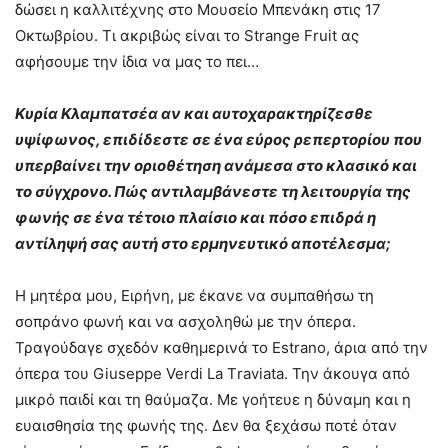
δώσει η καλλιτέχνης στο Μουσείο Μπενάκη στις 17
Οκτωβρίου. Τι ακριβώς είναι το Strange Fruit ας
αφήσουμε την ίδια να μας το πει…
Κυρία Κλαμπατσέα αν και αυτοχαρακτηρίζεσθε
υψίφωνος, επιδίδεστε σε ένα εύρος ρεπερτορίου που
υπερβαίνει την οριοθέτηση ανάμεσα στο κλασικό και
το σύγχρονο. Πώς αντιλαμβάνεστε τη λειτουργία της
φωνής σε ένα τέτοιο πλαίσιο και πόσο επιδρά η
αντίληψή σας αυτή στο ερμηνευτικό αποτέλεσμα;
Η μητέρα μου, Ειρήνη, με έκανε να συμπαθήσω τη
σοπράνο φωνή και να ασχοληθώ με την όπερα.
Τραγούδαγε σχεδόν καθημερινά το Εstrano, άρια από την
όπερα του Giuseppe Verdi La Τraviata. Την άκουγα από
μικρό παιδί και τη θαύμαζα. Με γοήτευε η δύναμη και η
ευαισθησία της φωνής της. Δεν θα ξεχάσω ποτέ όταν