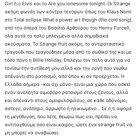
Girl ή ο Elvis και το Are you lonesome tonight. Οι Strange
ακόμη φωνές των κόντρα τενόρων όπως του Klaus Nomi
στο Total eclipse What a power art though (the cold song),
από την όπερα του Βασιλιά Αρθούρου του Henry Purcell,
όλα αυτά τα πολύ μπλεγμένα αλλά σημαδιακά
ακούσματα. Το Strange fruit ακόμη, το αντιρατσιστικό
τραγούδι που τραγούδησε μέσα από το σωθικά της και με
τόσο πόνο η Billie Holiday. Επιλέγω τον τίτλο αυτό για να
τονίσω την αντίθεσή μου αλλά και την οργή που νιώθω
απέναντι στο ρατσισμό, από όπου κι αν προέρχεται. Η
Ελλάδα σήμερα -και όχι μόνο- είναι μια χώρα που ασκεί
έναν ανελέητα αιμοβόρο ρατσισμό στους ξένους, αλλά
και απέναντι στους ομοφυλόφιλους, σε κάθε αδύναμο,
άστεγο, ανάπηρο, άρρωστο ή ηλικιωμένο… Σε ό,τι αφορά
τη μεγέθυνση, που λέτε, θεωρώ πως ναι, πρέπει να
αντιταχθούμε όσο είναι καιρός, ώστε ένα strange fruit να
μη μπορεί να αναβιώσει.