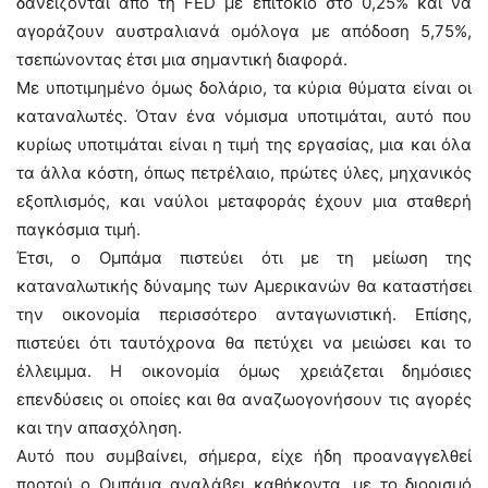
δανείζονται από τη FED με επιτόκιο στο 0,25% και να
αγοράζουν αυστραλιανά ομόλογα με απόδοση 5,75%,
τσεπώνοντας έτσι μια σημαντική διαφορά.
Με υποτιμημένο όμως δολάριο, τα κύρια θύματα είναι οι
καταναλωτές. Όταν ένα νόμισμα υποτιμάται, αυτό που
κυρίως υποτιμάται είναι η τιμή της εργασίας, μια και όλα
τα άλλα κόστη, όπως πετρέλαιο, πρώτες ύλες, μηχανικός
εξοπλισμός, και ναύλοι μεταφοράς έχουν μια σταθερή
παγκόσμια τιμή.
Έτσι, ο Ομπάμα πιστεύει ότι με τη μείωση της
καταναλωτικής δύναμης των Αμερικανών θα καταστήσει
την οικονομία περισσότερο ανταγωνιστική. Επίσης,
πιστεύει ότι ταυτόχρονα θα πετύχει να μειώσει και το
έλλειμμα. Η οικονομία όμως χρειάζεται δημόσιες
επενδύσεις οι οποίες και θα αναζωογονήσουν τις αγορές
και την απασχόληση.
Αυτό που συμβαίνει, σήμερα, είχε ήδη προαναγγελθεί
προτού ο Ομπάμα αναλάβει καθήκοντα, με το διορισμό