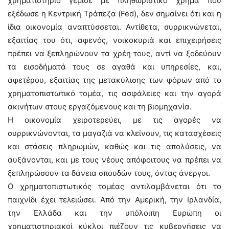
χρηματιστήριο γέμισε με πληθωριστικό χρήμα που
εξέδωσε η Κεντρική Τράπεζα (Fed), δεν σημαίνει ότι και η
ίδια οικονομία αναπτύσσεται. Αντίθετα, συρρικνώνεται,
εξαιτίας του ότι, αφενός, νοικοκυριά και επιχειρήσεις
πρέπει να ξεπληρώνουν τα χρέη τους, αντί να ξοδεύουν
τα εισοδήματά τους σε αγαθά και υπηρεσίες, και,
αφετέρου, εξαιτίας της μετακύλισης των φόρων από το
χρηματοπιστωτικό τομέα, τις ασφάλειες και την αγορά
ακινήτων στους εργαζόμενους και τη βιομηχανία.
Η οικονομία χειροτερεύει, με τις αγορές να
συρρικνώνονται, τα μαγαζιά να κλείνουν, τις κατασχέσεις
και στάσεις πληρωμών, καθώς και τις απολύσεις, να
αυξάνονται, και με τους νέους απόφοιτους να πρέπει να
ξεπληρώσουν τα δάνεια σπουδών τους, όντας άνεργοι.
Ο χρηματοπιστωτικός τομέας αντιλαμβάνεται ότι το
παιχνίδι έχει τελειώσει. Από την Αμερική, την Ιρλανδία,
την Ελλάδα και την υπόλοιπη Ευρώπη οι
χρηματιστηριακοί κύκλοι πιέζουν τις κυβερνήσεις να