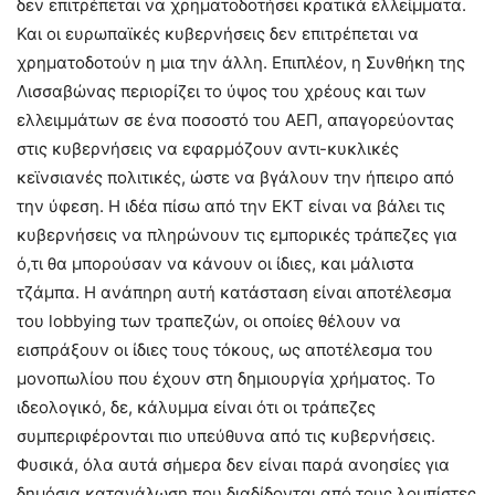
δεν επιτρέπεται να χρηματοδοτήσει κρατικά ελλείμματα.
Και οι ευρωπαϊκές κυβερνήσεις δεν επιτρέπεται να
χρηματοδοτούν η μια την άλλη. Επιπλέον, η Συνθήκη της
Λισσαβώνας περιορίζει το ύψος του χρέους και των
ελλειμμάτων σε ένα ποσοστό του ΑΕΠ, απαγορεύοντας
στις κυβερνήσεις να εφαρμόζουν αντι-κυκλικές
κεϊνσιανές πολιτικές, ώστε να βγάλουν την ήπειρο από
την ύφεση. Η ιδέα πίσω από την ΕΚΤ είναι να βάλει τις
κυβερνήσεις να πληρώνουν τις εμπορικές τράπεζες για
ό,τι θα μπορούσαν να κάνουν οι ίδιες, και μάλιστα
τζάμπα. Η ανάπηρη αυτή κατάσταση είναι αποτέλεσμα
του lobbying των τραπεζών, οι οποίες θέλουν να
εισπράξουν οι ίδιες τους τόκους, ως αποτέλεσμα του
μονοπωλίου που έχουν στη δημιουργία χρήματος. Το
ιδεολογικό, δε, κάλυμμα είναι ότι οι τράπεζες
συμπεριφέρονται πιο υπεύθυνα από τις κυβερνήσεις.
Φυσικά, όλα αυτά σήμερα δεν είναι παρά ανοησίες για
δημόσια κατανάλωση που διαδίδονται από τους λομπίστες