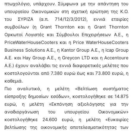
πτωχολόγιο, υπάρχουν. Σύμφωνα με την απάντηση του
υπουργείου Οικονομικών στη σχετική ερώτηση της Κ.Ο.
του ΣΥΡΙΖΑ (α.π. 714/12/3/2012), εννιά εταιρίες
συμβούλων (η Grant Thornton και η Grant Thornton
Ορκωτοί Λογιστές και Σύμβουλοι Επιχειρήσεων Α.Ε., η
PriceWaterHouseCooters και η Price WaterHouseCooters
Business Solutions Α.Ε., η Kantor Group Α.Ε., η Icap Group
Α.Ε. και Hay Group Α.Ε., η Greycon LTD και η Accentoure
Α.Ε.) έχουν αναλάβει τις εννιά διαφορετικές μελέτες που
κοστολογούνται από 7.380 ευρώ έως και 73.800 ευρώ, η
καθεμιά.
Πιο αναλυτικά, η μελέτη «Βελτίωση συστήματος
είσπραξης δημοσίων εσόδων», κοστολογήθηκε σε 14.875
ευρώ, η μελέτη «Εκπόνηση αξιολόγησης για την
αναδιοργάνωση του υπουργείου Οικονομικών»
κοστολογήθηκε 24.600 ευρώ, η μελέτη «Ευκαιρίες
βελτίωσης της οικονομικής αποτελεσματικότητας των