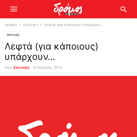
Αρχική
πολιτική
Λεφτά (για κάποιους) υπάρχουν…
πολιτική
Λεφτά (για κάποιους)
υπάρχουν…
Από
Σύνταξη
-
9 Απριλίου, 2012