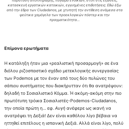
παράταση αποπληρωμής, πάγωμα ενοικίων, στοπ στις εξώσεις,
κατασκευή εργατικών κατοικιών, εγγυημένες επιδοτήσεις. Εδώ έξω
από την έδρα των Ciudadanos, με χτυπητή την αντίθεση ανάμεσα στα
ψεύτικα χαμόγελα των προεκλογικών πόστερ και την
πραγματικότητα…
Επίμονα ερωτήματα
Η κατάληξη ήταν μια «ρεαλιστική προσαρμογή» σε ένα
διόλου ριζοσπαστικό σχέδιο μετεκλογικής συνεργασίας
των Podemos με τον έναν από τους δύο πυλώνες του
σάπιου συστήματος που διακήρυτταν ότι θα ανατρέψουν:
δηλαδή το Σοσιαλιστικό Κόμμα. Ή ακόμη-ακόμη στην πιο
πρωτότυπη τρόικα Σοσιαλιστές-Podemos-Ciudadanos,
την οποία πρώτη η… εφ.
Αυγή
ανέφερε ως ικανή να
ανατρέψει τη Δεξιά! Δεν είναι καθόλου λίγο βέβαια να
ηττηθεί επιτέλους η ισπανική Δεξιά. Αλλά είναι λίγο, πολύ