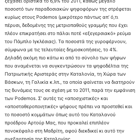
ξεχάσει οριστικά το 6,9% του 2011, καθώς μεγάλο
ποσοστό των παραδοσιακών ψηφοφόρων της στρέφεται
κυρίως στους Podemos (μικρότερο πάντως απ’ ό,τι
πέρυσι, δεδομένης της μετριοπαθούς γραμμής που έχει
πλέον επικρατήσει στο πάλαι ποτέ «εξεγερσιακό» ρεύμα
του Πάμπλο Ιγκλέσιας). Τα ποσοστά της γυροφέρνουν,
σύμφωνα με τις τελευταίες δημοσκοπήσεις, το 4%.
Δηλαδή ακόμη πιο κάτω κι από το σύνολο των ψήφων
που αναμένεται να συγκεντρώσουν τα ψηφοδέλτια της
Πατριωτικής Αριστεράς στην Καταλονία, τη Χώρα των
Βάσκων, τη Γαλικία κ.λπ., τα οποία φαίνεται να διατηρούν
τις δυνάμεις τους σε σχέση με το 2011, παρά την εμφάνιση
των Podemos. Σ’ αυτές τις «αποσχιστικές» και
«αποσταθεροποιητικές» ψήφους πρέπει να προστεθεί και
το ποσοστό κομμάτων όπως αυτό του Καταλανού
προέδρου Αρτούρ Μας, που προκαλεί επιπλέον
πονοκέφαλο στη Μαδρίτη, αφού διεκδικεί κι αυτό την
ανεξαρτησία της Καταλονίας.