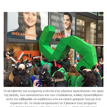
Οι ακτιβιστές του κινήματος ενάντια στις εξώσεις προκάλεσαν την οργή
της Δεξιάς, των σοσιαλιστών και των Ciudadanos, καθώς προσπάθησαν
αυτή την εβδομάδα να εισβάλουν στα κεντρικά γραφεία τους με ένα
τεράστιο «5», το οποίο εκπροσωπεί τα 5 βασικά τους αιτήματα: