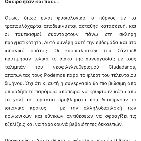
Όνειρο ήταν και πάει…
Όμως, όπως είναι φυσιολογικό, ο πύργος με τα
τραπουλόχαρτα αποδεικνύεται ασταθής κατασκευή, και
οι τακτικισμοί σκοντάφτουν πάνω στη σκληρή
πραγματικότητα. Αυτό συνέβη αυτή την εβδομάδα και στο
ισπανικό κράτος. Οι «σοσιαλιστές» του Σάντσεθ
προτίμησαν τελικά το ρίσκο της συνεργασίας με τους
ταλιμπάν του νεοφιλελευθερισμού Ciudadanos,
απατώντας τους Podemos παρά το φλερτ του τελευταίου
διμήνου. Όχι ότι κι αυτή η συνεργασία θα πιο βιώσιμη από
οποιαδήποτε παρόμοια απόπειρα να κρυφτούν κάτω από
το χαλί τα τεράστια προβλήματα που διαπερνούν το
ισπανικό κράτος – με την αλληλοδιαπλοκή των
κοινωνικών και εθνικών αντιθέσεων να σφραγίζει τις
εξελίξεις και να ταρακουνά βεβαιότητες δεκαετιών.
Προφανώς ο Σάντσεθ και ο φέρελπις νεαρός Ριβέρα, ο