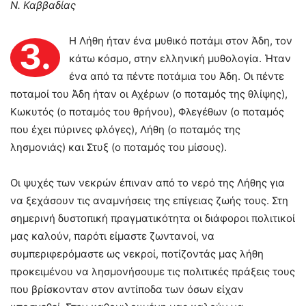
Ν. Καββαδίας
Η Λήθη ήταν ένα μυθικό ποτάμι στον Άδη, τον
3.
κάτω κόσμο, στην ελληνική μυθολογία. Ήταν
ένα από τα πέντε ποτάμια του Άδη. Οι πέντε
ποταμοί του Άδη ήταν οι Αχέρων (o ποταμός της θλίψης),
Κωκυτός (o ποταμός του θρήνου), Φλεγέθων (o ποταμός
που έχει πύρινες φλόγες), Λήθη (o ποταμός της
λησμονιάς) και Στυξ (o ποταμός του μίσους).
Οι ψυχές των νεκρών έπιναν από το νερό της Λήθης για
να ξεχάσουν τις αναμνήσεις της επίγειας ζωής τους. Στη
σημερινή δυστοπική πραγματικότητα οι διάφοροι πολιτικοί
μας καλούν, παρότι είμαστε ζωντανοί, να
συμπεριφερόμαστε ως νεκροί, ποτίζοντάς μας λήθη
προκειμένου να λησμονήσουμε τις πολιτικές πράξεις τους
που βρίσκονταν στον αντίποδα των όσων είχαν