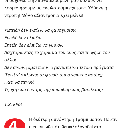
υποσχεθεί. Στην καθομιλουμένη μας καλούν να
λησμονήσουμε τις «κωλοτούμπες» τους. Χάθηκε η
ντροπή! Μόνο αδιαντροπιά έχει μείνει!
«Επειδή δεν ελπίζω να ξαναγυρίσω
Επειδή δεν ελπίζω
Επειδή δεν ελπίζω να γυρίσω
Λαχταρώντας το χάρισμα του ενός και τη φήμη του
άλλου
Δεν αγωνίζομαι πια ν’ αγωνιστώ για τέτοια πράγματα
(Γιατί ν’ απλώνει τα φτερά του ο γέρικος αετός;)
Γιατί να πενθώ
Τη χαμένη δύναμη της συνηθισμένης βασιλείας»
T
.
S
.
Eliot
Η δεύτερη συνάντηση Τραμπ με τον Πούτιν
4.
είχε ειπωθεί ότι θα φιλοξενηθεί στη