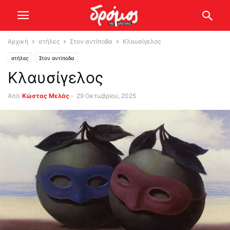
Αρχική
στήλες
Στον αντίποδα
Κλαυσίγελος
στήλες
Στον αντίποδα
Κλαυσίγελος
Από
Κώστας Μελάς
-
29 Οκτωβρίου, 2025