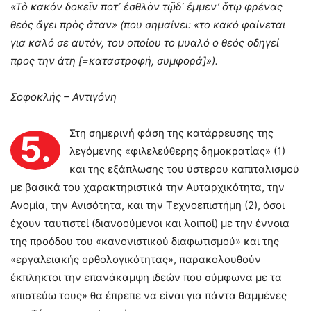
«Τὸ κακόν δοκεῖν ποτ᾽ ἐσθλὸν τῷδ᾽ ἔμμεν’ ὅτῳ φρένας
θεός ἄγει πρὸς ἄταν» (που σημαίνει: «το κακό φαίνεται
για καλό σε αυτόν, του οποίου το μυαλό ο θεός οδηγεί
προς την άτη [=καταστροφή, συμφορά]»).
Σοφοκλής – Αντιγόνη
Στη σημερινή φάση της κατάρρευσης της
5.
λεγόμενης «φιλελεύθερης δημοκρατίας» (1)
και της εξάπλωσης του ύστερου καπιταλισμού
με βασικά του χαρακτηριστικά την Αυταρχικότητα, την
Ανομία, την Ανισότητα, και την Τεχνοεπιστήμη (2), όσοι
έχουν ταυτιστεί (διανοούμενοι και λοιποί) με την έννοια
της προόδου του «κανονιστικού διαφωτισμού» και της
«εργαλειακής ορθολογικότητας», παρακολουθούν
έκπληκτοι την επανάκαμψη ιδεών που σύμφωνα με τα
«πιστεύω τους» θα έπρεπε να είναι για πάντα θαμμένες