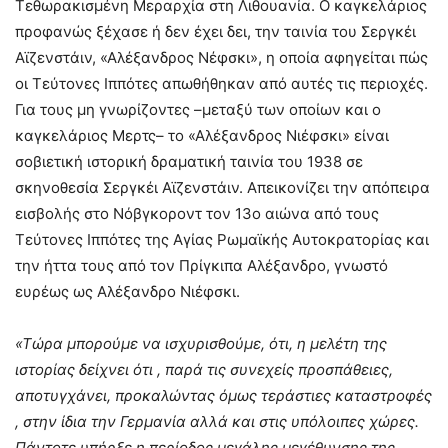
Τεθωρακισμένη Μεραρχία στη Λιθουανία. Ο καγκελάριος
προφανώς ξέχασε ή δεν έχει δει, την ταινία του Σεργκέι
Αϊζενστάιν, «Αλέξανδρος Νέφσκι», η οποία αφηγείται πώς
οι Τεύτονες Ιππότες απωθήθηκαν από αυτές τις περιοχές.
Για τους μη γνωρίζοντες –μεταξύ των οποίων και ο
καγκελάριος Μερτς– το «Αλέξανδρος Νιέφσκι» είναι
σοβιετική ιστορική δραματική ταινία του 1938 σε
σκηνοθεσία Σεργκέι Αϊζενστάιν. Απεικονίζει την απόπειρα
εισβολής στο Νόβγκοροντ τον 13ο αιώνα από τους
Τεύτονες Ιππότες της Αγίας Ρωμαϊκής Αυτοκρατορίας και
την ήττα τους από τον Πρίγκιπα Αλέξανδρο, γνωστό
ευρέως ως Αλέξανδρο Νιέφσκι.
«Τώρα μπορούμε να ισχυρισθούμε, ότι, η μελέτη της
ιστορίας δείχνει ότι , παρά τις συνεχείς προσπάθειες,
αποτυγχάνει, προκαλώντας όμως τεράστιες καταστροφές
, στην ίδια την Γερμανία αλλά και στις υπόλοιπες χώρες.
Πάντοτε υπήρξε η περίοδος μεγάλης μεγέθυνσης της