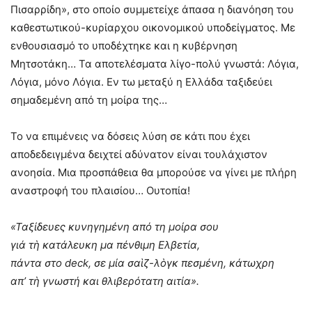
Πισαρρίδη», στο οποίο συμμετείχε άπασα η διανόηση του
καθεστωτικού-κυρίαρχου οικονομικού υποδείγματος. Με
ενθουσιασμό το υποδέχτηκε και η κυβέρνηση
Μητσοτάκη… Τα αποτελέσματα λίγο-πολύ γνωστά: Λόγια,
Λόγια, μόνο Λόγια. Εν τω μεταξύ η Ελλάδα ταξιδεύει
σημαδεμένη από τη μοίρα της…
Το να επιμένεις να δόσεις λύση σε κάτι που έχει
αποδεδειγμένα δειχτεί αδύνατον είναι τουλάχιστον
ανοησία. Μια προσπάθεια θα μπορούσε να γίνει με πλήρη
αναστροφή του πλαισίου… Ουτοπία!
«Ταξίδευες κυνηγημένη από τη μοίρα σου
γιά τὴ κατάλευκη μα πένθιμη Ελβετία,
πάντα στο deck, σε μία σαὶζ-λὸγκ πεσμένη, κάτωχρη
απ’ τὴ γνωστή και θλιβερότατη αιτία».