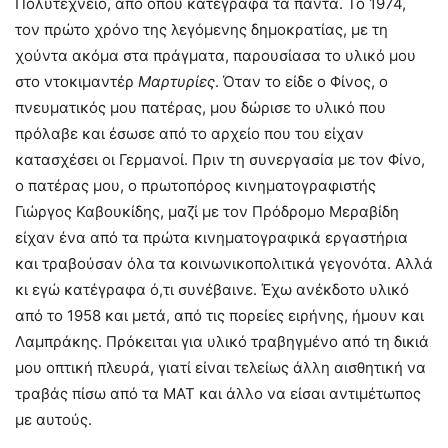
Πολυτεχνείο, από όπου κατέγραφα τα πάντα. Το 1974,
τον πρώτο χρόνο της λεγόμενης δημοκρατίας, με τη
χούντα ακόμα στα πράγματα, παρουσίασα το υλικό μου
στο ντοκιμαντέρ
Μαρτυρίες
. Όταν το είδε ο Φίνος, ο
πνευματικός μου πατέρας, μου δώρισε το υλικό που
πρόλαβε και έσωσε από το αρχείο που του είχαν
κατασχέσει οι Γερμανοί. Πριν τη συνεργασία με τον Φίνο,
ο πατέρας μου, ο πρωτοπόρος κινηματογραφιστής
Γιώργος Καβουκίδης, μαζί με τον Πρόδρομο Μεραβίδη
είχαν ένα από τα πρώτα κινηματογραφικά εργαστήρια
και τραβούσαν όλα τα κοινωνικοπολιτικά γεγονότα. Αλλά
κι εγώ κατέγραφα ό,τι συνέβαινε. Έχω ανέκδοτο υλικό
από το 1958 και μετά, από τις πορείες ειρήνης, ήμουν και
Λαμπράκης. Πρόκειται για υλικό τραβηγμένο από τη δικιά
μου οπτική πλευρά, γιατί είναι τελείως άλλη αισθητική να
τραβάς πίσω από τα ΜΑΤ και άλλο να είσαι αντιμέτωπος
με αυτούς.