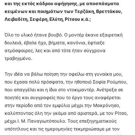
και της εκτός κάδρου αφήγησης, με αποσπάσματα
κειμένων και ποιημάτων των Τερζάκη, Βρεττάκου,
Λειβαδίτη, Σεφέρη, Ελύτη, Ρίτσου κ.ά.;
Όλο το υλικό ήτανε βουβό. Ο μοντέρ έκανε εξαιρετική
δουλειά, έβαλε ήχο, βήματα, κανόνια, έφτιαξε
ατμόσφαιρες, λες και από τότε ήταν σύγχρονα
τραβηγμένο.
Την ιδέα να βάλω ποίηση την οφείλω στη γυναίκα μου,
που έχασα πολύ πρόσφατα, την ηθοποιό Σοφία Ρούμπου,
που απαγγέλει και η ίδια στο ντοκιμαντέρ. Ανέτρεξα σε
ποιητές και συγγραφείς που το έργο τους αναφέρεται
στην περίοδο από τον εμφύλιο μέχρι την Μακρόνησο,
καλύπτοντας όλη την γκάμα από αριστερά, με τον Ρίτσο,
μέχρι Ι. Μ. Παναγιωτόπουλο. Τους επεξηγηματικούς
υπότιτλους και τις ημερομηνίες τεκμηριώσαμε με τον