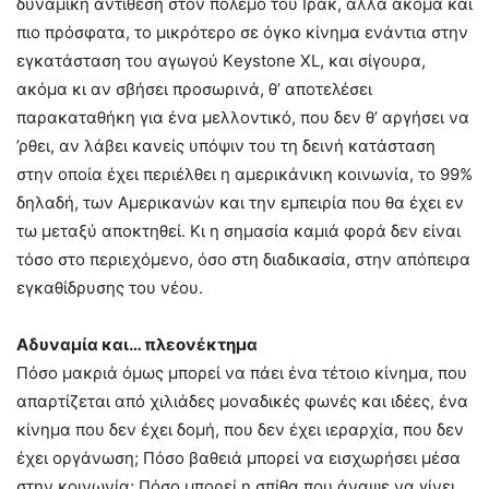
δυναμική αντίθεση στον πόλεμο του Ιράκ, αλλά ακόμα και
πιο πρόσφατα, το μικρότερο σε όγκο κίνημα ενάντια στην
εγκατάσταση του αγωγού Κeystone XL, και σίγουρα,
ακόμα κι αν σβήσει προσωρινά, θ’ αποτελέσει
παρακαταθήκη για ένα μελλοντικό, που δεν θ’ αργήσει να
’ρθει, αν λάβει κανείς υπόψιν του τη δεινή κατάσταση
στην οποία έχει περιέλθει η αμερικάνικη κοινωνία, το 99%
δηλαδή, των Αμερικανών και την εμπειρία που θα έχει εν
τω μεταξύ αποκτηθεί. Κι η σημασία καμιά φορά δεν είναι
τόσο στο περιεχόμενο, όσο στη διαδικασία, στην απόπειρα
εγκαθίδρυσης του νέου.
Αδυναμία και… πλεονέκτημα
Πόσο μακριά όμως μπορεί να πάει ένα τέτοιο κίνημα, που
απαρτίζεται από χιλιάδες μοναδικές φωνές και ιδέες, ένα
κίνημα που δεν έχει δομή, που δεν έχει ιεραρχία, που δεν
έχει οργάνωση; Πόσο βαθειά μπορεί να εισχωρήσει μέσα
στην κοινωνία; Πόσο μπορεί η σπίθα που άναψε να γίνει