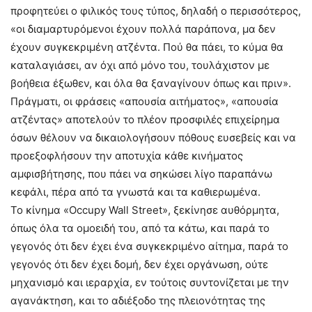
προφητεύει ο φιλικός τους τύπος, δηλαδή ο περισσότερος,
«οι διαμαρτυρόμενοι έχουν πολλά παράπονα, μα δεν
έχουν συγκεκριμένη ατζέντα. Πού θα πάει, το κύμα θα
καταλαγιάσει, αν όχι από μόνο του, τουλάχιστον με
βοήθεια έξωθεν, και όλα θα ξαναγίνουν όπως και πριν».
Πράγματι, οι φράσεις «απουσία αιτήματος», «απουσία
ατζέντας» αποτελούν το πλέον προσφιλές επιχείρημα
όσων θέλουν να δικαιολογήσουν πόθους ευσεβείς και να
προεξοφλήσουν την αποτυχία κάθε κινήματος
αμφισβήτησης, που πάει να σηκώσει λίγο παραπάνω
κεφάλι, πέρα από τα γνωστά και τα καθιερωμένα.
Το κίνημα «Occupy Wall Street», ξεκίνησε αυθόρμητα,
όπως όλα τα ομοειδή του, από τα κάτω, και παρά το
γεγονός ότι δεν έχει ένα συγκεκριμένο αίτημα, παρά το
γεγονός ότι δεν έχει δομή, δεν έχει οργάνωση, ούτε
μηχανισμό και ιεραρχία, εν τούτοις συντονίζεται με την
αγανάκτηση, και το αδιέξοδο της πλειονότητας της