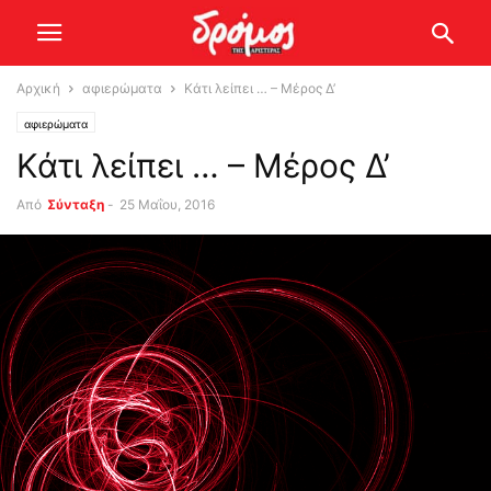
Αρχική
αφιερώματα
Κάτι λείπει … – Μέρος Δ’
αφιερώματα
Κάτι λείπει … – Μέρος Δ’
Από
Σύνταξη
-
25 Μαΐου, 2016