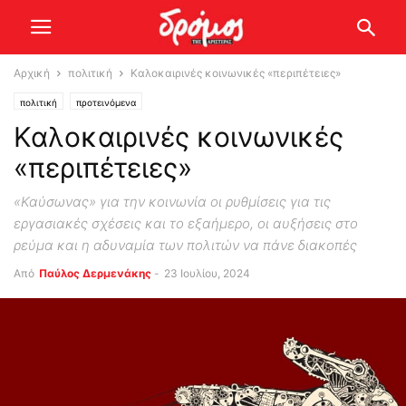
Αρχική
πολιτική
Καλοκαιρινές κοινωνικές «περιπέτειες»
πολιτική
προτεινόμενα
Καλοκαιρινές κοινωνικές
«περιπέτειες»
«Καύσωνας» για την κοινωνία οι ρυθμίσεις για τις
εργασιακές σχέσεις και το εξαήμερο, οι αυξήσεις στο
ρεύμα και η αδυναμία των πολιτών να πάνε διακοπές
Από
Παύλος Δερμενάκης
-
23 Ιουλίου, 2024