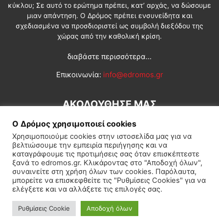
κύκλου; Σε αυτό το ερώτημα πρέπει, κατ’ αρχάς, να δώσουμε
μιαν απάντηση. Ο Δρόμος πρέπει ενσυνείδητα και
σχεδιασμένα να προσδιοριστεί ως συμβολή διεξόδου της
χώρας από την καθολική κρίση.
διαβάστε περισσότερα...
Επικοινωνία:
info@edromos.gr
ΑΚΟΛΟΥΘΗΣΕ ΜΑΣ
Ο Δρόμος χρησιμοποιεί cookies
Χρησιμοποιούμε cookies στην ιστοσελίδα μας για να
βελτιώσουμε την εμπειρία περιήγησης και να
καταγράφουμε τις προτιμήσεις σας όταν επισκέπτεστε
ξανά το edromos.gr. Κλικάροντας στο "Αποδοχή όλων",
συναινείτε στη χρήση όλων των cookies. Παρόλαυτα,
Εγγραφή συνδρομητή
Πολιτική
Διεθνή
Κοινωνία
μπορείτε να επισκεφθείτε τις "Ρυθμίσεις Cookies" για να
ελέγξετε και να αλλάξετε τις επιλογές σας.
Πολιτισμός
Αφιερώματα
Ρυθμίσεις Cookie
Αποδοχή όλων
© Δρόμος της Αριστεράς