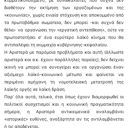
κομματικοποιημένο, με συνδικαλιστές που συχνά δεν
διαθέτουν την εκτίμηση των εργαζομένων και της
«κοινωνίας», χωρίς ενιαία στόχευση και αποκομμένο από
τα πρωτοβάθμια σωματεία, δεν μπορεί -και συχνά δεν
θέλει- να οργανώσει την «εργατική αντεπίθεση», ούτε να
πρωτοστατήσει σ’ ένα ευρύτερο λαϊκό κίνημα που θα
αντιπαλέψει τη συμμαχία κυβέρνησης-κεφαλαίου.
Η Αριστερά με παρόμοια προβλήματα και αυτή (άλλωστε
αριστερά και σ.κ. έχουν παράλληλες πορείες), δεν δείχνει
ικανή να μπορεί να συνεγείρει και να οργανώσει έναν
αξιόμαχο λαϊκό-κοινωνικό μέτωπο και φαίνεται να
περιμένει αμήχανη τη νομοτελειακή μετατροπή της
λαϊκής οργής σε λαϊκή δράση.
Παρ’ όλα αυτά, τελικά, έτσι όπως έχουν διαμορφωθεί οι
πολιτικοί συσχετισμοί και η κοινωνική πραγματικότητα
σήμερα, η Αριστερά αντικειμενικά αναλαμβάνει
«ιστορικές» ευθύνες, ανεξάρτητα αν τις αντιλαμβάνεται
ή τις αποδέχεται.