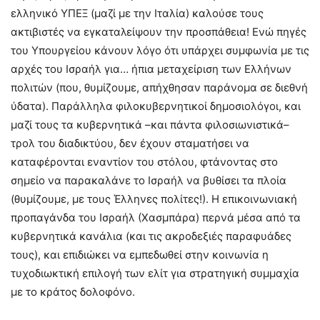
ελληνικό ΥΠΕΞ (μαζί με την Ιταλία) καλούσε τους
ακτιβιστές να εγκαταλείψουν την προσπάθεια! Ενώ πηγές
του Υπουργείου κάνουν λόγο ότι υπάρχει συμφωνία με τις
αρχές του Ισραήλ για… ήπια μεταχείριση των Ελλήνων
πολιτών (που, θυμίζουμε, απήχθησαν παράνομα σε διεθνή
ύδατα). Παράλληλα φιλοκυβερνητικοί δημοσιολόγοι, και
μαζί τους τα κυβερνητικά –και πάντα φιλοσιωνιστικά–
τρολ του διαδικτύου, δεν έχουν σταματήσει να
καταφέρονται εναντίον του στόλου, φτάνοντας στο
σημείο να παρακαλάνε το Ισραήλ να βυθίσει τα πλοία
(θυμίζουμε, με τους Έλληνες πολίτες!). Η επικοινωνιακή
προπαγάνδα του Ισραήλ (Χασμπάρα) περνά μέσα από τα
κυβερνητικά κανάλια (και τις ακροδεξιές παραφυάδες
τους), και επιδιώκει να εμπεδωθεί στην κοινωνία η
τυχοδιωκτική επιλογή των ελίτ για στρατηγική συμμαχία
με το κράτος δολοφόνο.