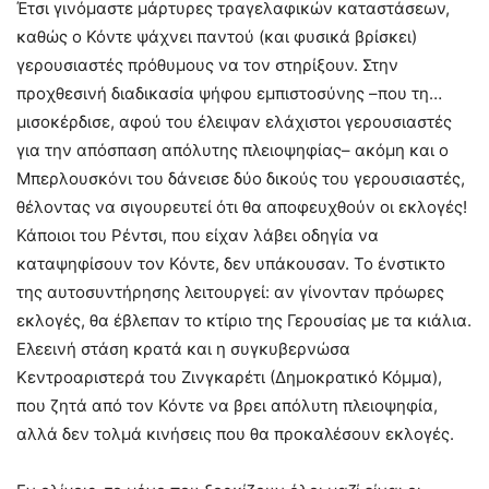
Έτσι γινόμαστε μάρτυρες τραγελαφικών καταστάσεων,
καθώς ο Κόντε ψάχνει παντού (και φυσικά βρίσκει)
γερουσιαστές πρόθυμους να τον στηρίξουν. Στην
προχθεσινή διαδικασία ψήφου εμπιστοσύνης –που τη…
μισοκέρδισε, αφού του έλειψαν ελάχιστοι γερουσιαστές
για την απόσπαση απόλυτης πλειοψηφίας– ακόμη και ο
Μπερλουσκόνι του δάνεισε δύο δικούς του γερουσιαστές,
θέλοντας να σιγουρευτεί ότι θα αποφευχθούν οι εκλογές!
Κάποιοι του Ρέντσι, που είχαν λάβει οδηγία να
καταψηφίσουν τον Κόντε, δεν υπάκουσαν. Το ένστικτο
της αυτοσυντήρησης λειτουργεί: αν γίνονταν πρόωρες
εκλογές, θα έβλεπαν το κτίριο της Γερουσίας με τα κιάλια.
Ελεεινή στάση κρατά και η συγκυβερνώσα
Κεντροαριστερά του Ζινγκαρέτι (Δημοκρατικό Κόμμα),
που ζητά από τον Κόντε να βρει απόλυτη πλειοψηφία,
αλλά δεν τολμά κινήσεις που θα προκαλέσουν εκλογές.