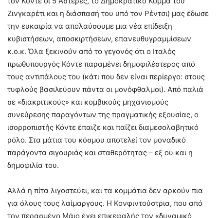
τον Κόντε οι 5 Αστέρες, το Δημοκρατικό Κόμμα του
Ζινγκαρέτι και η διάσπασή του υπό τον Ρέντσι) μας έδωσε
την ευκαιρία να απολαύσουμε μια νέα επίδειξη
κυβιστήσεων, αποσκιρτήσεων, επανευθυγραμμίσεων
κ.ο.κ. Όλα ξεκινούν από το γεγονός ότι ο Ιταλός
πρωθυπουργός Κόντε παραμένει δημοφιλέστερος από
τους αντιπάλους του (κάτι που δεν είναι περίεργο: στους
τυφλούς βασιλεύουν πάντα οι μονόφθαλμοι). Από παλιά
σε «διακριτικούς» και κομβικούς μηχανισμούς
συνεύρεσης παραγόντων της πραγματικής εξουσίας, ο
ισορροπιστής Κόντε έπαιζε και παίζει διαμεσολαβητικό
ρόλο. Στα μάτια του κόσμου αποτελεί τον μοναδικό
παράγοντα σιγουριάς και σταθερότητας – εξ ου και η
δημοφιλία του.
Αλλά η πίτα λιγοστεύει, και τα κομμάτια δεν αρκούν πια
για όλους τους λαίμαργους. Η Κονφιντούστρια, που από
τον περασμένο Μάιο έχει επικεφαλής τον «δυναμικό