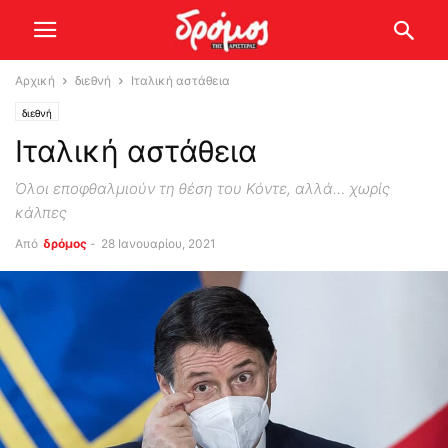
Αρχική
διεθνή
Ιταλική αστάθεια
διεθνή
Ιταλική αστάθεια
Όλοι εποφθαλμιούν τη θέση του Κόντε, αλλά… χωρίς
κάλπες
Από
δρόμος
-
28 Ιανουαρίου, 2021