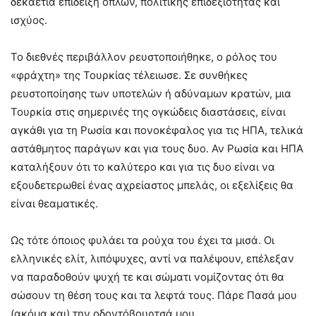
δεκαετία επίδειξη όπλων, πολιτικής επιδεξιότητας και
ισχύος.
Το διεθνές περιβάλλον ρευστοποιήθηκε, ο ρόλος του
«φράχτη» της Τουρκίας τέλειωσε. Σε συνθήκες
ρευστοποίησης των υποτελών ή αδύναμων κρατών, μια
Τουρκία στις σημερινές της ογκώδεις διαστάσεις, είναι
αγκάθι για τη Ρωσία και πονοκέφαλος για τις ΗΠΑ, τελικά
αστάθμητος παράγων και για τους δυο. Αν Ρωσία και ΗΠΑ
καταλήξουν ότι το καλύτερο και για τις δυο είναι να
εξουδετερωθεί ένας αχρείαστος μπελάς, οι εξελίξεις θα
είναι θεαματικές.
Ως τότε όποιος φυλάει τα ρούχα του έχει τα μισά. Οι
ελληνικές ελίτ, λιπόψυχες, αντί να παλέψουν, επέλεξαν
να παραδοθούν ψυχή τε και σώματι νομίζοντας ότι θα
σώσουν τη θέση τους και τα λεφτά τους. Πάρε Πασά μου
(ακόμα και) την οδοντόβουρτσά μου.