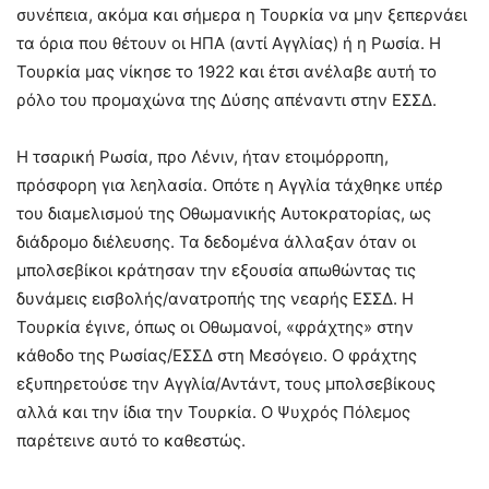
συνέπεια, ακόμα και σήμερα η Τουρκία να μην ξεπερνάει
τα όρια που θέτουν οι ΗΠΑ (αντί Αγγλίας) ή η Ρωσία. Η
Τουρκία μας νίκησε το 1922 και έτσι ανέλαβε αυτή το
ρόλο του προμαχώνα της Δύσης απέναντι στην ΕΣΣΔ.
Η τσαρική Ρωσία, προ Λένιν, ήταν ετοιμόρροπη,
πρόσφορη για λεηλασία. Οπότε η Αγγλία τάχθηκε υπέρ
του διαμελισμού της Οθωμανικής Αυτοκρατορίας, ως
διάδρομο διέλευσης. Τα δεδομένα άλλαξαν όταν οι
μπολσεβίκοι κράτησαν την εξουσία απωθώντας τις
δυνάμεις εισβολής/ανατροπής της νεαρής ΕΣΣΔ. Η
Τουρκία έγινε, όπως οι Οθωμανοί, «φράχτης» στην
κάθοδο της Ρωσίας/ΕΣΣΔ στη Μεσόγειο. Ο φράχτης
εξυπηρετούσε την Αγγλία/Αντάντ, τους μπολσεβίκους
αλλά και την ίδια την Τουρκία. Ο Ψυχρός Πόλεμος
παρέτεινε αυτό το καθεστώς.