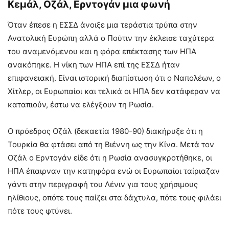
Κεμάλ, Οζάλ, Ερντογάν μια φωνή
Όταν έπεσε η ΕΣΣΔ άνοιξε μια τεράστια τρύπα στην
Ανατολική Ευρώπη αλλά ο Πούτιν την έκλεισε ταχύτερα
του αναμενόμενου και η φόρα επέκτασης των ΗΠΑ
ανακόπηκε. Η νίκη των ΗΠΑ επί της ΕΣΣΔ ήταν
επιφανειακή. Είναι ιστορική διαπίστωση ότι ο Ναπολέων, ο
Χίτλερ, οι Ευρωπαίοι και τελικά οι ΗΠΑ δεν κατάφεραν να
καταπιούν, έστω να ελέγξουν τη Ρωσία.
Ο πρόεδρος Οζάλ (δεκαετία 1980-90) διακήρυξε ότι η
Τουρκία θα φτάσει από τη Βιέννη ως την Κίνα. Μετά τον
Οζάλ ο Ερντογάν είδε ότι η Ρωσία ανασυγκροτήθηκε, οι
ΗΠΑ έπαιρναν την κατηφόρα ενώ οι Ευρωπαίοι ταίριαζαν
γάντι στην περιγραφή του Λένιν για τους χρήσιμους
ηλίθιους, οπότε τους παίζει στα δάχτυλα, πότε τους φιλάει
πότε τους φτύνει.