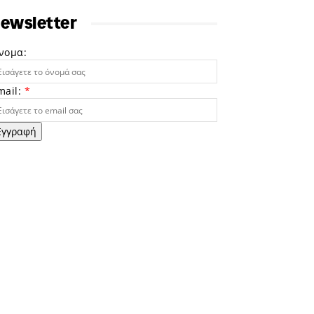
ewsletter
νομα:
mail:
*
Εγγραφή