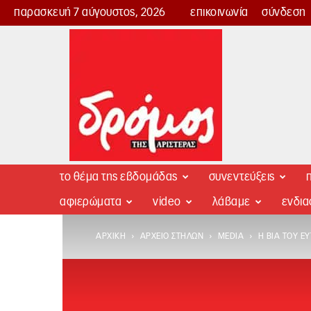
παρασκευή 7 αύγουστος, 2026
επικοινωνία
σύνδεση
Δρόμος
της
Αριστεράς
το θέμα της εβδομάδας
συνεντεύξεις
π
αφιερώματα
video
λάβαμε
ενδι
ΑΡΧΙΚΉ
ΑΡΧΕΊΟ ΣΤΗΛΏΝ
MEDIA
Η ΒΊΑ ΤΟΥ Ε