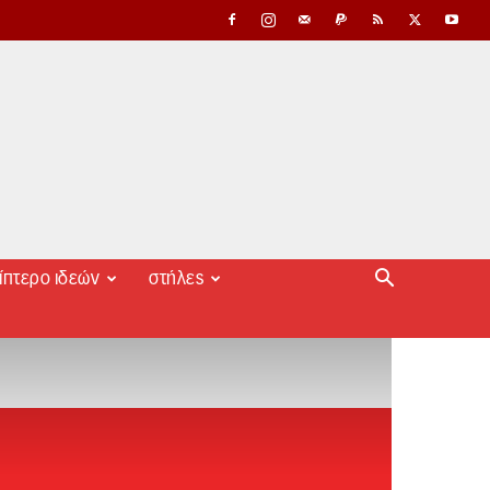
ίπτερο ιδεών
στήλες