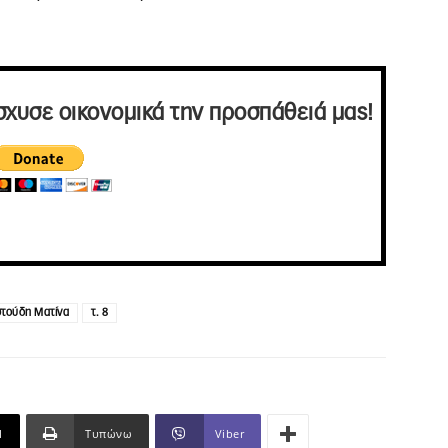
σχυσε οικονομικά την προσπάθειά μας!
τούδη Ματίνα
τ. 8
l
Τυπώνω
Viber