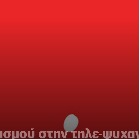
λισμού στην τηλε-ψυχα