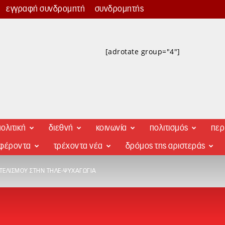
εγγραφή συνδρομητή
συνδρομητής
[adrotate group="4"]
ολιτική
διεθνή
κοινωνία
πολιτισμός
περ
αφέροντα
τρέχοντα νέα
δρόμος της αριστεράς
ΥΤΕΛΙΣΜΟΎ ΣΤΗΝ ΤΗΛΕ-ΨΥΧΑΓΩΓΊΑ