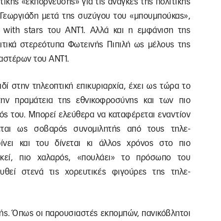
ικής «εκπόρνευσης» για τις ανάγκες της πολιτικής
 Γεωργιάδη μετά της συζύγου του «μπουμπούκας»,
with stars του ΑΝΤ1. Αλλά και η εμφάνιση της
ιτικά στερεότυπα Φωτεινής Πιπιλή ως μέλους της
 αστέρων του ΑΝΤ1.
ί στην τηλεοπτική επικυριαρχία, έχει ως τώρα το
την πραμάτεια της εθνικοφροσύνης και των πιο
ός του. Μπορεί ελεύθερα να καταφέρεται εναντίον
εται ως σοβαρός συνομιλητής από τους τηλε-
ίνει και του δίνεται κι άλλος χρόνος στο πιο
κεί, πιο χαλαρός, «πουλάει» το πρόσωπο του
θεί στενά τις χορευτικές φιγούρες της τηλε-
ηνής. Όπως οι παρουσιαστές εκπομπών, πανικόβλητοι