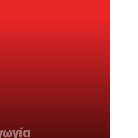
γωγία