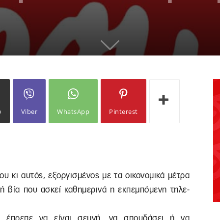
ω
Viber
WhatsApp
Pinterest
ου κι αυτός, εξοργισμένος με τα οικονομικά μέτρα
κή βία που ασκεί καθημερινά η εκπεμπόμενη τηλε-
υ έπρεπε να είναι σεμνή, να σπουδάσει ή να