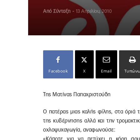
Από
Σύνταξη
-
13 Απριλίου, 2010
Facebook
X
Email
Τυπών
Της Ματίνας Παπαχριστούδη
Ο πατέρας μιας καλής φίλης, στα όριά τ
της κυβέρνησης αλλά και την τρομακτι
οχλοψυχαγωγία, αναφωνούσε:
«Κάποτε για να πετύχει η κόρη σο