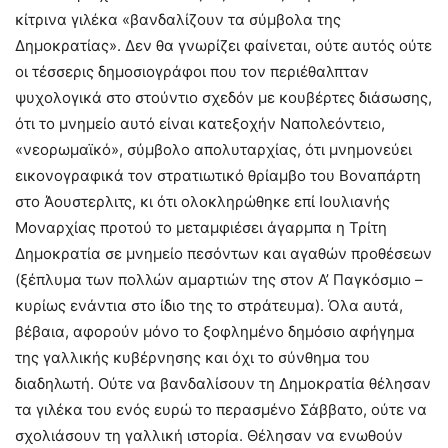
κίτρινα γιλέκα «βανδαλίζουν τα σύμβολα της
Δημοκρατίας». Δεν θα γνωρίζει φαίνεται, ούτε αυτός ούτε
οι τέσσερις δημοσιογράφοι που τον περιέθαλπταν
ψυχολογικά στο στούντιο σχεδόν με κουβέρτες διάσωσης,
ότι το μνημείο αυτό είναι κατεξοχήν Ναπολεόντειο,
«νεορωμαϊκό», σύμβολο απολυταρχίας, ότι μνημονεύει
εικονογραφικά τον στρατιωτικό θρίαμβο του Βοναπάρτη
στο Άουστερλιτς, κι ότι ολοκληρώθηκε επί Ιουλιανής
Μοναρχίας προτού το μεταμφιέσει άγαρμπα η Τρίτη
Δημοκρατία σε μνημείο πεσόντων και αγαθών προθέσεων
(ξέπλυμα των πολλών αμαρτιών της στον Α’ Παγκόσμιο –
κυρίως ενάντια στο ίδιο της το στράτευμα). Όλα αυτά,
βέβαια, αφορούν μόνο το ξοφλημένο δημόσιο αφήγημα
της γαλλικής κυβέρνησης και όχι το σύνθημα του
διαδηλωτή. Ούτε να βανδαλίσουν τη Δημοκρατία θέλησαν
τα γιλέκα του ενός ευρώ το περασμένο Σάββατο, ούτε να
σχολιάσουν τη γαλλική ιστορία. Θέλησαν να ενωθούν