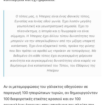
Ο τόπος μας, η Ήπειρος είναι ένας ιδανικός τόπος,
Εγνατίας και Ιονίας οδού γωνία. Έχει λοιπόν μεγάλη
γεωπολιτική και γεωστρατηγική σημασία. Έχει το
πλεονέκτημα, η Ιστορία και η Γεωγραφία να είναι
σύμμαχοι. Η Ήπειρος έχει άλλου τύπου δυνατότητες που
μπορούν να την απεγκλωβίσουν από την μίζερη υπαρκτή
κατάσταση. Έχει ένα εξαιρετικό τοπίο, προίκα της φύσης
που δεν πρέπει να αφεθεί ως «προίκα» σε τοποφάγους. Με
δεδομένο ότι κάθε τόπος έχει συγκεκριμένη φέρουσα
ικανότητα και συγκεκριμένες δυνατότητες είναι καιρός να
δομήσουμε ένα καταστατικό του Τόπου, του Εδάφους της
Ηπείρου
Αν οι μεταμορφώσεις του γάλακτος οδηγούσαν σε
παραγωγή 100 ηπειρώτικων τυριών, αν δημιουργούνταν
100 διαφορετικές ετικέτες κρασιού και αν 100
αρχαιολόγοι έφερναν στην επιφάνεια τον πλούτο της