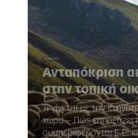
ΚΟΙΝΩΝΊΑ
Ανταπόκριση α
στην τοπική οι
Τι γίνεται με την κτην
χώρα – Πώς επηρεάζει η
συμπεριφέρονται Ε.Ε. κ