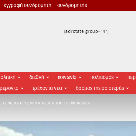
εγγραφή συνδρομητή
συνδρομητής
[adrotate group="4"]
ολιτική
διεθνή
κοινωνία
πολιτισμός
περ
αφέροντα
τρέχοντα νέα
δρόμος της αριστεράς
: ΤΕΡΆΣΤΙΑ ΠΡΟΒΛΉΜΑΤΑ ΣΤΗΝ ΤΟΠΙΚΉ ΟΙΚΟΝΟΜΊΑ