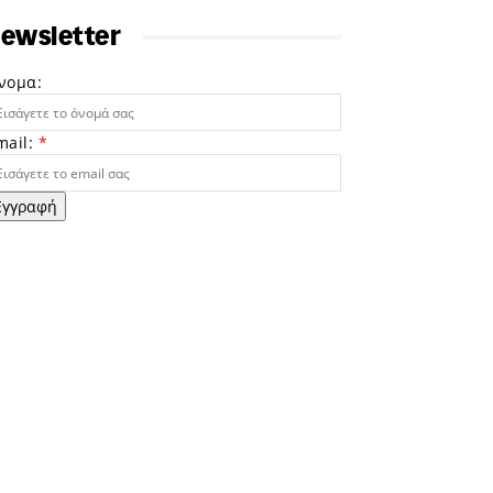
ewsletter
νομα:
mail:
*
Εγγραφή