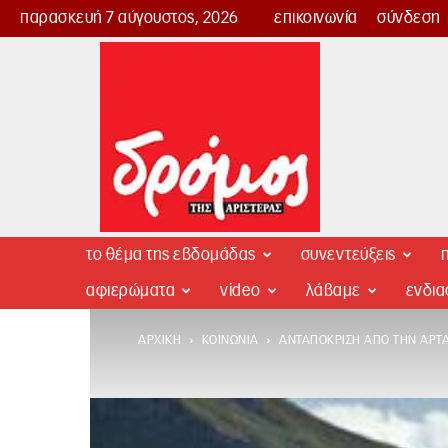
παρασκευή 7 αύγουστος, 2026
επικοινωνία
σύνδεση
Δρόμος
της
Αριστεράς
το θέμα της εβδομάδας
συνεντεύξεις
π
αφιερώματα
video
λάβαμε
ενδι
ΑΡΧΙΚΉ
ΚΟΙΝΩΝΊΑ
ΑΝΤΑΠΌΚΡΙΣΗ ΑΠΌ ΤΗΝ ΆΡΤΑ