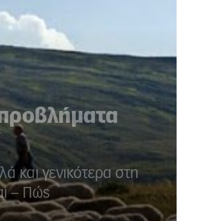
 προβλήματα
λά και γενικότερα στη
αι – Πώς