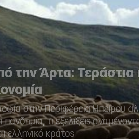
πό την Άρτα: Τεράστια
κονομία
οτροφία στην Περιφέρεια Ηπείρου αλ
 πανδημία, τι εξελίξεις αναμένοντ
αι ελληνικό κράτος