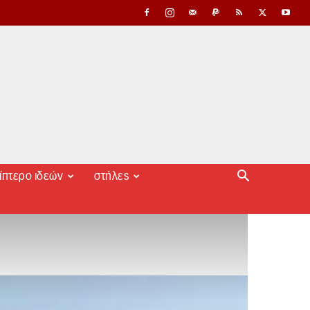
ίπτερο ιδεών
στήλες