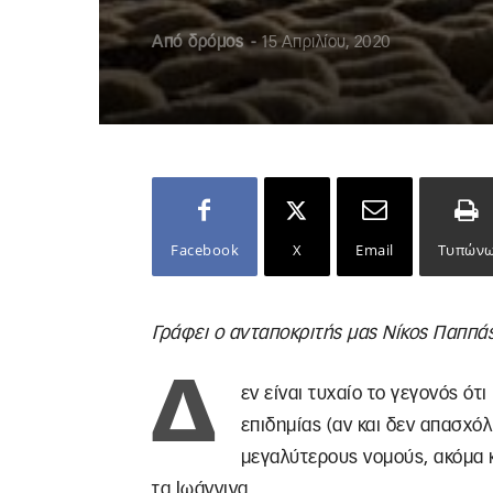
Από
δρόμος
-
15 Απριλίου, 2020
Facebook
X
Email
Τυπών
Γράφει ο ανταποκριτής μας Νίκος Παππά
Δ
εν είναι τυχαίο το γεγονός ότ
επιδημίας (αν και δεν απασχ
μεγαλύτερους νομούς, ακόμα κ
τα Ιωάννινα.